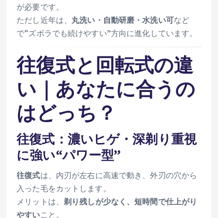
が必要です。
ただし近年は、
丸洗い・自動研磨・水洗い可
など
で“ズボラでも続けやすい”方向に進化しています。
往復式と回転式の違
い｜あなたに合うの
はどっち？
往復式：濃いヒゲ・深剃り重視
に強い“パワー型”
往復式
は、内刃が左右に高速で動き、外刃の穴から
入った毛をカットします。
メリットは、
剃り残しが少なく、短時間で仕上がり
やすい
こと。