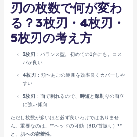
刃の枚数で何が変わ
る？3枚刃・4枚刃・
5枚刃の考え方
3枚刃
：バランス型。初めての1台にも。コス
パが良い
4枚刃
：頬〜あごの範囲を効率良くカバーしや
すい
5枚刃
：面で剃れるので、
時短
と
深剃り
の両立
に強い傾向
ただし枚数が多いほど必ず良いわけではありませ
ん。重要なのは、**ヘッドの可動（3D/首振り）**
と、
肌への密着性
。