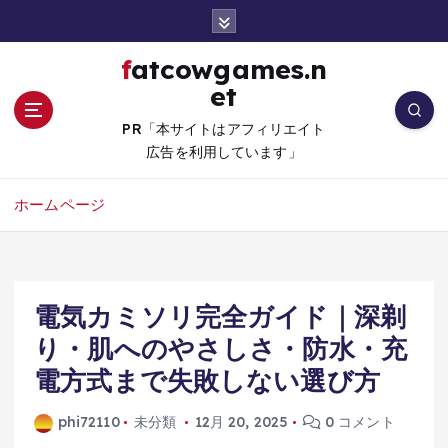
コ
ン
テ
fatcowgames.n
ン
et
ツ
へ
PR「本サイトはアフィリエイト
移
広告を利用しています」
動
ホームページ
電気カミソリ完全ガイド｜深剃
り・肌へのやさしさ・防水・充
電方式まで失敗しない選び方
phi72110
未分類
12月 20, 2025
0 コメント