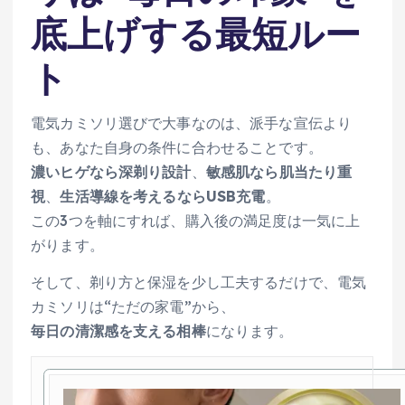
底上げする最短ルー
ト
電気カミソリ選びで大事なのは、派手な宣伝より
も、あなた自身の条件に合わせることです。
濃いヒゲなら深剃り設計
、
敏感肌なら肌当たり重
視
、
生活導線を考えるならUSB充電
。
この3つを軸にすれば、購入後の満足度は一気に上
がります。
そして、剃り方と保湿を少し工夫するだけで、電気
カミソリは“ただの家電”から、
毎日の清潔感を支える相棒
になります。