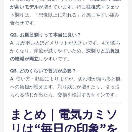
が高いモデル
が増えています。特に
往復式＋ウェッ
ト剃り
は、「想像以上に剃れる」と感じやすい組み
合わせです。
Q2. お風呂剃りって本当に良い？
A. 肌が弱い人ほどメリットが大きいです。毛が柔ら
かくなり、摩擦が減りやすいため、
深剃りと肌負担
の軽減が両立
しやすいです。
Q3. どのくらいで替刃が必要？
A. 使い方・頻度によりますが、切れ味が落ちると肌
への負担が増えます。剃り残しが増えたり、引っ張
られる感じが出たら、交換を検討するサインです。
まとめ｜電気カミソ
リは“毎日の印象”を