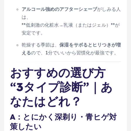
アルコール強めのアフターシェーブ
がしみる人
は、
**低刺激の化粧水→乳液（またはジェル）**が
安定です。
乾燥する季節は、
保湿をサボるとヒリつきが増
える
ので、1分でいいから習慣化が最強です。
おすすめの選び方
“3タイプ診断”｜あ
なたはどれ？
A：とにかく深剃り・青ヒゲ対
策したい