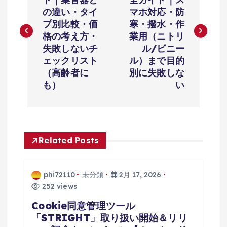
ナ
の違い・タイ
マホ対応・防
プ別比較・価
寒・撥水・作
ビ
格の考え方・
業用（ニトリ
失敗しないチ
ル/ビニー
ゲ
ェックリスト
ル）まで目的
（高齢者に
別に失敗しな
ー
も）
い
シ
ョ
Related Posts
ン
phi72110
未分類
2月 17, 2026
252 views
Cookie同意管理ツール
「STRIGHT」取り扱い開始＆リリ