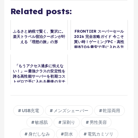
Related posts:
ふるさと納税で賢く、贅沢に。
FRONTIER スーパーセール
楽天トラベル宿泊クーポンが叶
2026 完全攻略ガイド 今こそ
える「理想の旅」の形
買い時！ゲーミングPC・高性
能BTOを最安で手に入れる方
法
「もうアクセス過多に怯えな
い！」—最強クラスの安定性を
誇る高性能サーバーを初期コス
トゼロで手に入れる最後の大チ
ャンス！
USB充電
メンズシェーバー
乾湿両用
敏感肌
深剃り
男性美容
身だしなみ
防水
電気カミソリ