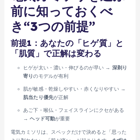
前に知っておくべ
き“3つの前提”
前提1：あなたの「ヒゲ質」と
「肌質」で正解は変わる
ヒゲが太い・濃い・伸びるのが早い →
深剃り
寄り
のモデルが有利
肌が敏感・乾燥しやすい・赤くなりやすい →
肌当たり優先
が正解
あご下・喉仏・フェイスラインにクセがある
→
ヘッド可動
が重要
電気カミソリは、スペックだけで決めると「思った