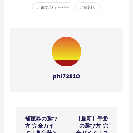
電気シェーバー
髭剃り
phi72110
投
補聴器の選び
【最新】手袋
稿
方 完全ガイ
の選び方 完
ド｜集音器と
全ガイド｜ス