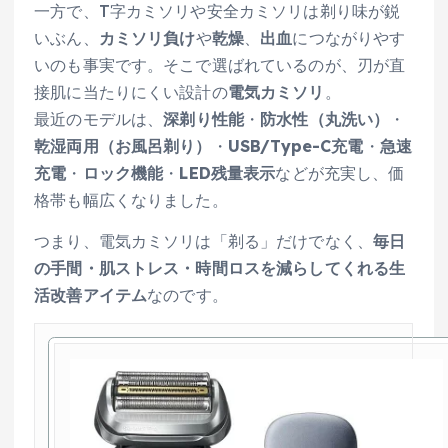
一方で、T字カミソリや安全カミソリは剃り味が鋭
いぶん、
カミソリ負け
や
乾燥
、
出血
につながりやす
いのも事実です。そこで選ばれているのが、刃が直
接肌に当たりにくい設計の
電気カミソリ
。
最近のモデルは、
深剃り性能
・
防水性（丸洗い）
・
乾湿両用（お風呂剃り）
・
USB/Type-C充電
・
急速
充電
・
ロック機能
・
LED残量表示
などが充実し、価
格帯も幅広くなりました。
つまり、電気カミソリは「剃る」だけでなく、
毎日
の手間・肌ストレス・時間ロスを減らしてくれる生
活改善アイテム
なのです。