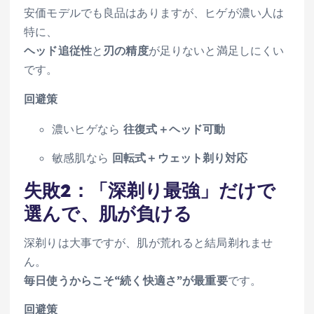
安価モデルでも良品はありますが、ヒゲが濃い人は
特に、
ヘッド追従性
と
刃の精度
が足りないと満足しにくい
です。
回避策
濃いヒゲなら
往復式＋ヘッド可動
敏感肌なら
回転式＋ウェット剃り対応
失敗2：「深剃り最強」だけで
選んで、肌が負ける
深剃りは大事ですが、肌が荒れると結局剃れませ
ん。
毎日使うからこそ“続く快適さ”が最重要
です。
回避策