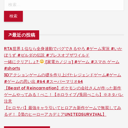
検
索:
最近の投稿
RTA世界１位なら全身連動でバグできるやろ #ゲーム実況 #いか
ぼうず #ゼルダの伝説 #ブレスオブザワイルド
一緒にクリアしょ?
[家電カノジョ] #ゲーム #スマホ ゲーム
#shorts
3Dアクションゲームの礎を作り上げたレジェンドゲーム#ゲーム
#ゲームの思い出 #64 #スーパーマリオ64
【Beast of Reincarnation】ポケモンの会社さんが作った新作
ゲームやってみる！ぺこ！【ホロライブ/兎田ぺこら】※ネタバレ
注意
【ヒロサバ】最強キャラ引いてヒロアカ新作ゲームで無双してみ
るぞ！【僕のヒーローアカデミアUNITEDSURVIVAL】