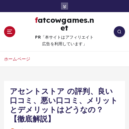
コ
ン
テ
fatcowgames.n
ン
et
ツ
へ
PR「本サイトはアフィリエイト
移
広告を利用しています」
動
ホームページ
アセントストア の評判、良い
口コミ、悪い口コミ、メリット
とデメリットはどうなの？
【徹底解説】