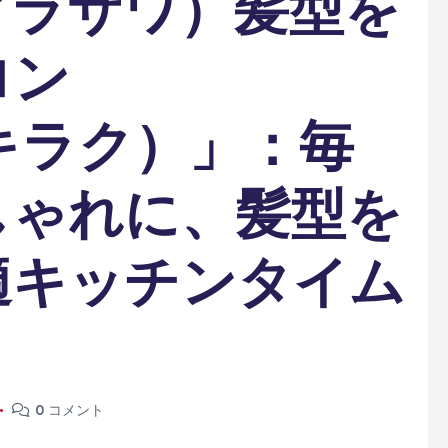
（アラサワ）髪型を
ロン
（キラク）」：毎
しゃれに、髪型を
適キッチンタイム
0 コメント