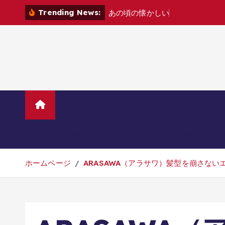
コ
Trending News:
あ
の
頃
の
懐
か
し
い
ゲ
ー
ム
機
た
ち
を
ン
テ
ン
ツ
へ
移
動
ホーム
TVニューストレンド
マ
美容・ダイエット・健康
旅行・グル
ホームページ
ARASAWA（アラサワ）髪型を崩さな