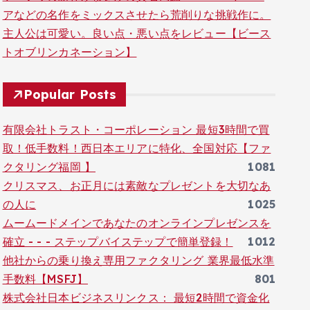
アなどの名作をミックスさせたら荒削りな挑戦作に。
主人公は可愛い。良い点・悪い点をレビュー【ビース
トオブリンカネーション】
Popular Posts
有限会社トラスト・コーポレーション 最短3時間で買
取！低手数料！西日本エリアに特化、全国対応【ファ
クタリング福岡 】
1081
クリスマス、お正月には素敵なプレゼントを大切なあ
の人に
1025
ムームードメインであなたのオンラインプレゼンスを
確立 - - - ステップバイステップで簡単登録！
1012
他社からの乗り換え専用ファクタリング 業界最低水準
手数料【MSFJ】
801
株式会社日本ビジネスリンクス： 最短2時間で資金化