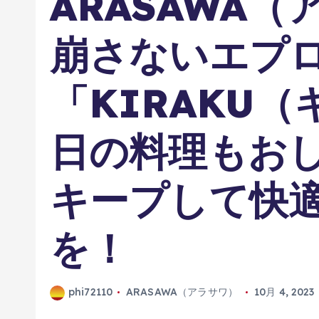
ARASAWA
崩さないエプ
「KIRAKU
日の料理もお
キープして快
を！
phi72110
ARASAWA（アラサワ）
10月 4, 2023