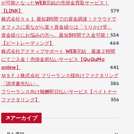
が可能となったWEB完結の売掛金買取サービス！
【LINK】
579
株式会社ｈｓ１ 最短2時間での資金調達！クラウドで
オフィスに居ながら楽々資金繰りは「うりかけ堂」
資金繰りにお悩みの方へ、最短5時間で入金可能！
534
【ビートレーディング】
464
株式会社アクティブサポート WEB完結 最速２時間
にてご入金！売掛金前払いサービス【QuQuMo
online】
441
ＭＳＦＪ株式会社 フリーランス様向けファクタリング
「請求書先払い」
386
フリーランス向け報酬即日払いサービス【ペイトナー
ファクタリング】
356
アーカイブ
ア