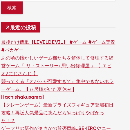
最近の投稿
最後だけ簡単【LEVELDEVIL】 #ゲーム #ゲーム実況
#バカゲー
あの頃の懐かしいゲーム機たちを解体して修理する経
営ゲーム『 リ・ストーリー: 思い出修理屋 』【 エビ
オ/にじさんじ 】
襲ってくる『オバケが可愛すぎて』集中できないホラ
ーゲーム。【八尺様がいた夏休み |
Hachishakusama】
【クレーンゲーム】最新プライズフィギュア登場初日
攻略！再販人気景品に挑んだらやっぱりやばかっ
た！？
ゲーフリの新作がまさかの賛否両論..SEKIROやニー