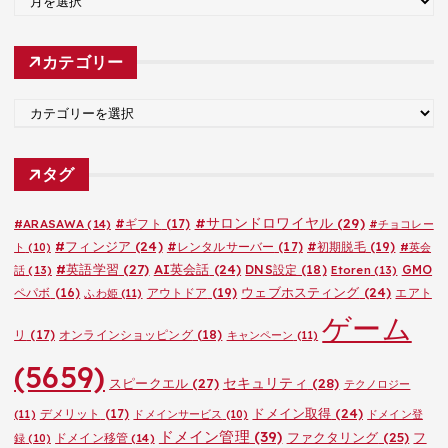
ー
カ
カテゴリー
イ
ブ
カ
テ
ゴ
タグ
リ
ー
#サロンドロワイヤル
(29)
#ARASAWA
(14)
#ギフト
(17)
#チョコレー
#フィンジア
(24)
#レンタルサーバー
(17)
#初期脱毛
(19)
ト
(10)
#英会
#英語学習
(27)
AI英会話
(24)
DNS設定
(18)
GMO
話
(13)
Etoren
(13)
ウェブホスティング
(24)
ペパボ
(16)
アウトドア
(19)
エアト
ふわ姫
(11)
ゲーム
リ
(17)
オンラインショッピング
(18)
キャンペーン
(11)
(5659)
セキュリティ
(28)
スピークエル
(27)
テクノロジー
ドメイン取得
(24)
デメリット
(17)
(11)
ドメインサービス
(10)
ドメイン登
ドメイン管理
(39)
ファクタリング
(25)
フ
ドメイン移管
(14)
録
(10)