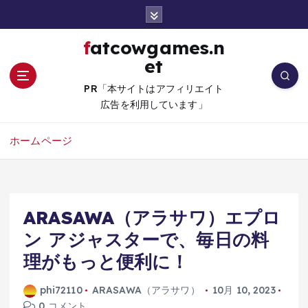
コ
ン
テ
fatcowgames.n
ン
et
ツ
へ
PR「本サイトはアフィリエイト
移
広告を利用しています」
動
ホームページ
ARASAWA（アラサワ）エプロ
ン アジャスターで、毎日の料
理がもっと便利に！
phi72110
ARASAWA（アラサワ）
10月 10, 2023
0 コメント