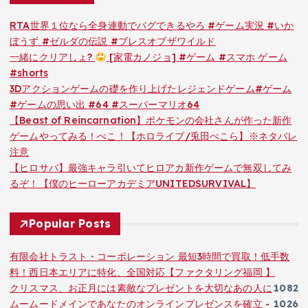
RTA世界１位なら全身連動でバグできるやろ #ゲーム実況 #いか
ぼうず #ゼルダの伝説 #ブレスオブザワイルド
一緒にクリアしょ?
[家電カノジョ] #ゲーム #スマホ ゲーム
#shorts
3Dアクションゲームの礎を作り上げたレジェンドゲーム#ゲーム
#ゲームの思い出 #64 #スーパーマリオ64
【Beast of Reincarnation】ポケモンの会社さんが作った新作
ゲームやってみる！ぺこ！【ホロライブ/兎田ぺこら】※ネタバレ
注意
【ヒロサバ】最強キャラ引いてヒロアカ新作ゲームで無双してみ
るぞ！【僕のヒーローアカデミアUNITEDSURVIVAL】
Popular Posts
有限会社トラスト・コーポレーション 最短3時間で買取！低手数
料！西日本エリアに特化、全国対応【ファクタリング福岡 】
クリスマス、お正月には素敵なプレゼントを大切なあの人に
1082
ムームードメインであなたのオンラインプレゼンスを確立 -
1026