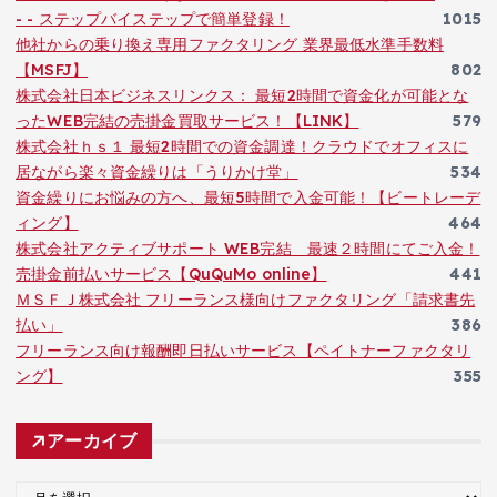
- - ステップバイステップで簡単登録！
1015
他社からの乗り換え専用ファクタリング 業界最低水準手数料
【MSFJ】
802
株式会社日本ビジネスリンクス： 最短2時間で資金化が可能とな
ったWEB完結の売掛金買取サービス！【LINK】
579
株式会社ｈｓ１ 最短2時間での資金調達！クラウドでオフィスに
居ながら楽々資金繰りは「うりかけ堂」
534
資金繰りにお悩みの方へ、最短5時間で入金可能！【ビートレーデ
ィング】
464
株式会社アクティブサポート WEB完結 最速２時間にてご入金！
売掛金前払いサービス【QuQuMo online】
441
ＭＳＦＪ株式会社 フリーランス様向けファクタリング「請求書先
払い」
386
フリーランス向け報酬即日払いサービス【ペイトナーファクタリ
ング】
355
アーカイブ
ア