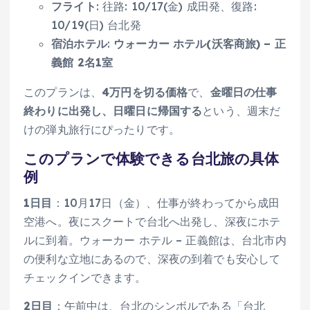
フライト
: 往路: 10/17(金) 成田発、復路:
10/19(日) 台北発
宿泊ホテル
:
ウォーカー ホテル(沃客商旅) – 正
義館 2名1室
このプランは、
4万円を切る価格
で、
金曜日の仕事
終わりに出発し、日曜日に帰国する
という、週末だ
けの弾丸旅行にぴったりです。
このプランで体験できる台北旅の具体
例
1日目
：10月17日（金）、仕事が終わってから成田
空港へ。夜にスクートで台北へ出発し、深夜にホテ
ルに到着。ウォーカー ホテル – 正義館は、台北市内
の便利な立地にあるので、深夜の到着でも安心して
チェックインできます。
2日目
：午前中は、台北のシンボルである「台北