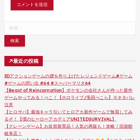
検
索:
最近の投稿
3Dアクションゲームの礎を作り上げたレジェンドゲーム#ゲーム
#ゲームの思い出 #64 #スーパーマリオ64
【Beast of Reincarnation】ポケモンの会社さんが作った新作
ゲームやってみる！ぺこ！【ホロライブ/兎田ぺこら】※ネタバレ
注意
【ヒロサバ】最強キャラ引いてヒロアカ新作ゲームで無双してみ
るぞ！【僕のヒーローアカデミアUNITEDSURVIVAL】
【クレーンゲーム】お盆前新景品！人気の再販も！攻略！回遊館
岐阜店！