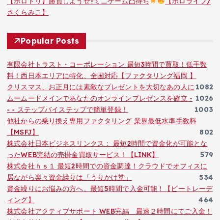
【ホロドリ】勝負しようぜ‼ミニゲーム凸待ち
【ホロライブ/
さくらみこ】
Popular Posts
有限会社トラスト・コーポレーション 最短3時間で買取！低手数
料！西日本エリアに特化、全国対応【ファクタリング福岡 】
クリスマス、お正月には素敵なプレゼントを大切なあの人に
1082
ムームードメインであなたのオンラインプレゼンスを確立 -
1026
- - ステップバイステップで簡単登録！
1003
他社からの乗り換え専用ファクタリング 業界最低水準手数料
【MSFJ】
802
株式会社日本ビジネスリンクス： 最短2時間で資金化が可能とな
ったWEB完結の売掛金買取サービス！【LINK】
579
株式会社ｈｓ１ 最短2時間での資金調達！クラウドでオフィスに
居ながら楽々資金繰りは「うりかけ堂」
534
資金繰りにお悩みの方へ、最短5時間で入金可能！【ビートレーデ
ィング】
464
株式会社アクティブサポート WEB完結 最速２時間にてご入金！