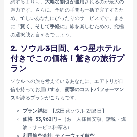
約するよりも、
大幅な割引が適用
されるのが最大の
魅力です。さらに、予約の手間も一括で完了するた
め、忙しいあなたにぴったりのサービスです。まさ
に「
賢く、そして手軽に
」旅を楽しむための、究極
の選択肢と言えるでしょう。
2. ソウル3日間、4つ星ホテル
付きでこの価格！驚きの旅行プ
ラン
ソウルへの旅を考えているあなたに、エアトリが自
信を持ってお届けする、
衝撃のコストパフォーマン
ス
を誇るプランがこちらです。
プラン詳細
: 【成田発ソウル 2泊3日】
価格
:
33,962円～
（お一人様目安額、諸税・燃
油・サービス料等込）
利用航空会社
:
ティーウェイ航空