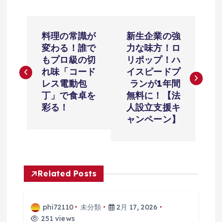
投
料理の常識が
新生企業の強
稿
変わる！誰で
力な味方！ロ
もプロ級の切
リポップ！ハ
ナ
れ味「コード
イスピードプ
レス電動包
ランが1年間
ビ
丁」で食卓を
無料に！【法
彩る！
人設立支援キ
ゲ
ャンペーン】
ー
シ
Related Posts
ョ
phi72110
未分類
2月 17, 2026
ン
251 views