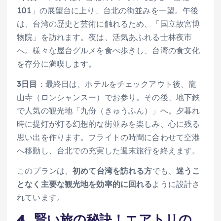
101」の展望台に上り、台北の街並みを一望。午後
は、台湾の歴史と芸術に触れるため、「国立故宮博
物院」を訪れます。夜は、活気あふれる士林夜市
へ。様々な屋台グルメを食べ歩きし、台湾の食文化
を存分に満喫します。
3日目
：最終日は、ホテルをチェックアウト後、龍
山寺（ロンシャンスー）でお参り。その後、地下鉄
で人気の観光地「九份（きゅうふん）」へ。夕暮れ
時に提灯が灯る幻想的な街並みを楽しみ、心に残る
思い出を作ります。フライトの時間に合わせて空港
へ移動し、台北での充実した週末旅行を終えます。
このプランは、
初めて台湾を訪れる方
でも、
迷うこ
となく主要な観光地を効率的に回れる
ように設計さ
れています。
4. 賢い旅の秘訣！エアトリの