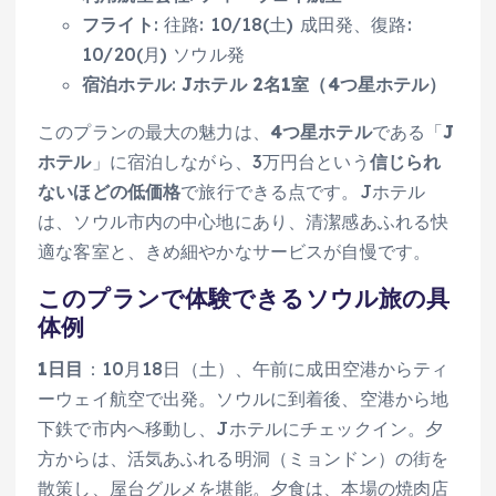
フライト
: 往路: 10/18(土) 成田発、復路:
10/20(月) ソウル発
宿泊ホテル
:
Jホテル 2名1室（4つ星ホテル）
このプランの最大の魅力は、
4つ星ホテル
である「
J
ホテル
」に宿泊しながら、3万円台という
信じられ
ないほどの低価格
で旅行できる点です。Jホテル
は、ソウル市内の中心地にあり、清潔感あふれる快
適な客室と、きめ細やかなサービスが自慢です。
このプランで体験できるソウル旅の具
体例
1日目
：10月18日（土）、午前に成田空港からティ
ーウェイ航空で出発。ソウルに到着後、空港から地
下鉄で市内へ移動し、Jホテルにチェックイン。夕
方からは、活気あふれる明洞（ミョンドン）の街を
散策し、屋台グルメを堪能。夕食は、本場の焼肉店