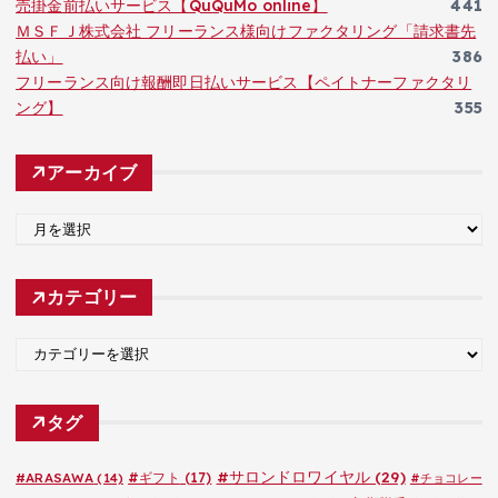
売掛金前払いサービス【QuQuMo online】
441
ＭＳＦＪ株式会社 フリーランス様向けファクタリング「請求書先
払い」
386
フリーランス向け報酬即日払いサービス【ペイトナーファクタリ
ング】
355
アーカイブ
ア
ー
カ
カテゴリー
イ
ブ
カ
テ
ゴ
タグ
リ
ー
#サロンドロワイヤル
(29)
#ARASAWA
(14)
#ギフト
(17)
#チョコレー