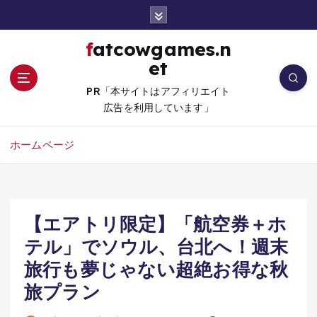
コ
ン
テ
fatcowgames.n
ン
et
ツ
へ
PR「本サイトはアフィリエイト
移
広告を利用しています」
動
ホームページ
【エアトリ限定】「航空券＋ホ
テル」でソウル、台北へ！週末
旅行も夢じゃない超絶お得な秋
旅プラン