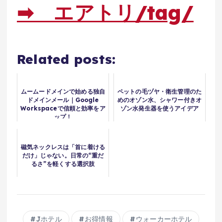
➡ エアトリ/tag/
Related posts:
ムームードメインで始める独自
ペットの毛ヅヤ・衛生管理のた
ドメインメール｜Google
めのオゾン水、シャワー付きオ
Workspaceで信頼と効率をア
ゾン水発生器を使うアイデア
ップ！
磁気ネックレスは「首に着ける
だけ」じゃない。日常の“重だ
るさ”を軽くする選択肢
Jホテル
お得情報
ウォーカーホテル