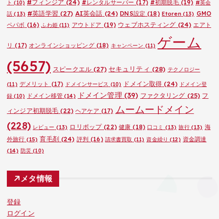
#フィンジア
(24)
#レンタルサーバー
(17)
#初期脱毛
(19)
ト
(10)
#英会
#英語学習
(27)
AI英会話
(24)
DNS設定
(18)
GMO
話
(13)
Etoren
(13)
ウェブホスティング
(24)
ペパボ
(16)
アウトドア
(19)
エアト
ふわ姫
(11)
ゲーム
リ
(17)
オンラインショッピング
(18)
キャンペーン
(11)
(5657)
セキュリティ
(28)
スピークエル
(27)
テクノロジー
ドメイン取得
(24)
デメリット
(17)
(11)
ドメインサービス
(10)
ドメイン登
ドメイン管理
(39)
ファクタリング
(25)
フ
ドメイン移管
(14)
録
(10)
ムームードメイン
ィンジア初期脱毛
(22)
ヘアケア
(17)
(228)
ロリポップ
(22)
健康
(18)
海
レビュー
(13)
口コミ
(13)
旅行
(13)
育毛剤
(24)
外旅行
(15)
評判
(16)
資金調達
請求書買取
(11)
資金繰り
(12)
(14)
防災
(10)
メタ情報
登録
ログイン