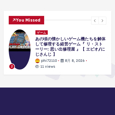
You Missed
ゲーム
体
襲ってくる『オバケが可愛すぎて』集
中できないホラーゲーム。【八尺様が
に
いた夏休み | Hachishakusama】
phi72110
8月 8, 2026
9 views
3