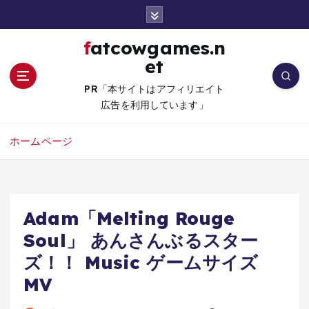
コ
ン
テ
fatcowgames.n
ン
et
ツ
へ
PR「本サイトはアフィリエイト
移
広告を利用しています」
動
ホームページ
Adam「Melting Rouge
Soul」 あんさんぶるスター
ズ！！ Music ゲームサイズ
MV