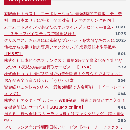
有限会社トラスト・コーポレーション 最短3時間で買取！低手数
料！西日本エリアに特化、全国対応【ファクタリング福岡 】
ムームードメインであなたのオンラインプレゼンスを確立 -
1081
- - ステップバイステップで簡単登録！
1028
クリスマス、お正月には素敵なプレゼントを大切なあの人に
1025
他社からの乗り換え専用ファクタリング 業界最低水準手数料
【MSFJ】
801
株式会社日本ビジネスリンクス： 最短2時間で資金化が可能とな
ったWEB完結の売掛金買取サービス！【LINK】
579
株式会社ｈｓ１ 最短2時間での資金調達！クラウドでオフィスに
居ながら楽々資金繰りは「うりかけ堂」
534
資金繰りにお悩みの方へ、最短5時間で入金可能！【ビートレーデ
ィング】
464
株式会社アクティブサポート WEB完結 最速２時間にてご入金！
売掛金前払いサービス【QuQuMo online】
441
ＭＳＦＪ株式会社 フリーランス様向けファクタリング「請求書先
払い」
386
フリーランス向け報酬即日払いサービス【ペイトナーファクタリ