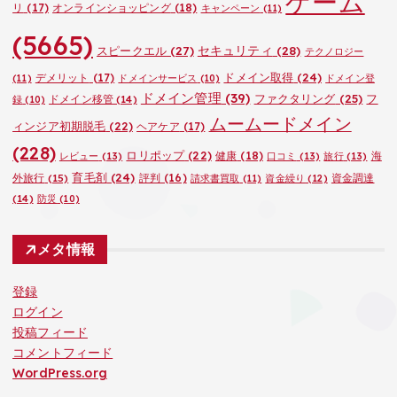
ゲーム
リ
(17)
オンラインショッピング
(18)
キャンペーン
(11)
(5665)
セキュリティ
(28)
スピークエル
(27)
テクノロジー
ドメイン取得
(24)
デメリット
(17)
(11)
ドメインサービス
(10)
ドメイン登
ドメイン管理
(39)
ファクタリング
(25)
フ
ドメイン移管
(14)
録
(10)
ムームードメイン
ィンジア初期脱毛
(22)
ヘアケア
(17)
(228)
ロリポップ
(22)
健康
(18)
海
レビュー
(13)
口コミ
(13)
旅行
(13)
育毛剤
(24)
外旅行
(15)
評判
(16)
資金調達
請求書買取
(11)
資金繰り
(12)
(14)
防災
(10)
メタ情報
登録
ログイン
投稿フィード
コメントフィード
WordPress.org