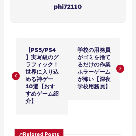
phi72110
投
【PS5/PS4
学校の用務員
稿
】実写級のグ
がゴミを捨て
ラフィック！
るだけの作業
ナ
世界に入り込
ホラーゲーム
める神ゲー
が怖い【深夜
ビ
10選【おす
学校用務員】
すめゲーム紹
ゲ
介】
ー
シ
Related Posts