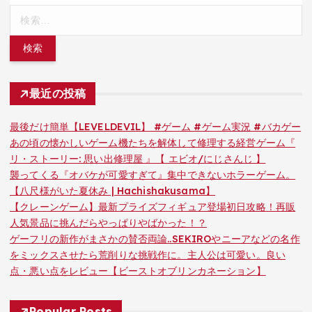
検
索:
最近の投稿
最後だけ簡単【LEVELDEVIL】 #ゲーム #ゲーム実況 #バカゲー
あの頃の懐かしいゲーム機たちを解体して修理する経営ゲーム『
リ・ストーリー: 思い出修理屋 』【 エビオ/にじさんじ 】
襲ってくる『オバケが可愛すぎて』集中できないホラーゲーム。
【八尺様がいた夏休み | Hachishakusama】
【クレーンゲーム】最新プライズフィギュア登場初日攻略！再販
人気景品に挑んだらやっぱりやばかった！？
ゲーフリの新作がまさかの賛否両論..SEKIROやニーアなどの名作
をミックスさせたら荒削りな挑戦作に。主人公は可愛い。良い
点・悪い点をレビュー【ビーストオブリンカネーション】
Popular Posts