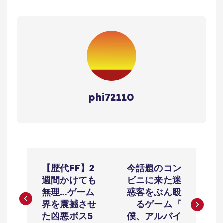
phi72110
投
【歴代FF】2
今話題のコン
稿
週間かけても
ビニに来た迷
無理…ゲーム
惑客をぶん殴
ナ
界を震撼させ
るゲーム『
た凶悪ボス5
僕、アルバイ