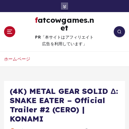
コ
ン
テ
fatcowgames.n
ン
et
ツ
へ
PR「本サイトはアフィリエイト
移
広告を利用しています」
動
ホームページ
(4K) METAL GEAR SOLID Δ:
SNAKE EATER – Official
Trailer #2 (CERO) |
KONAMI