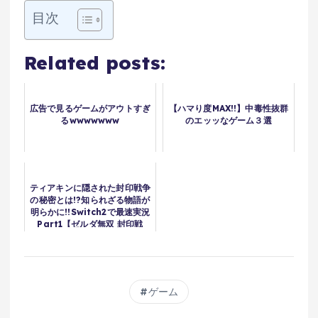
目次
Related posts:
広告で見るゲームがアウトすぎ
【ハマり度MAX!!】中毒性抜群
るwwwwwww
のエッッなゲーム３選
ティアキンに隠された封印戦争
の秘密とは!?知られざる物語が
明らかに!!Switch2で最速実況
Part1【ゼルダ無双 封印戦
記】
ゲーム