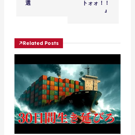
ビ
選
トォォ！！
』
ゲ
ー
Related Posts
シ
ョ
ン