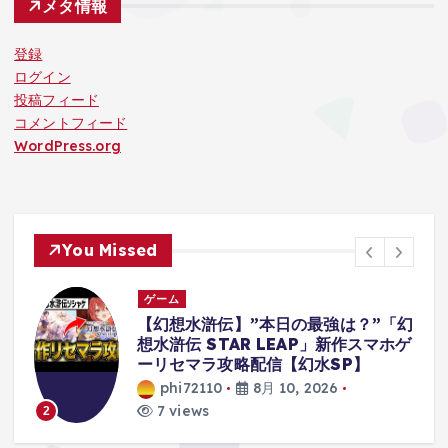
メタ情報
登録
ログイン
投稿フィード
コメントフィード
WordPress.org
You Missed
ゲーム
は？”「幻
僕はおそらくボディーガードを解
作スマホゲ
れます【Mr.President】#ゲーム
P】
況
phi72110
8月 10, 2026
12 views
3