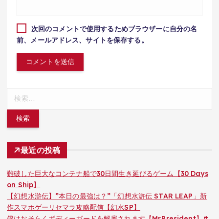
次回のコメントで使用するためブラウザーに自分の名
前、メールアドレス、サイトを保存する。
検
索:
最近の投稿
難破した巨大なコンテナ船で30日間生き延びるゲーム【30 Days
on Ship】
【幻想水滸伝】”本日の最強は？”「幻想水滸伝 STAR LEAP」新
作スマホゲーリセマラ攻略配信【幻水SP】
僕はおそらくボディーガードを解雇されます【Mr.President】#