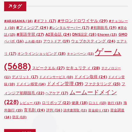
ゴ
タグ
リ
ー
#サロンドロワイヤル
(29)
#ARASAWA
(14)
#ギフト
(17)
#チョコレー
#フィンジア
(24)
#レンタルサーバー
(17)
#初期脱毛
(19)
ト
(10)
#英会
#英語学習
(27)
AI英会話
(24)
DNS設定
(18)
GMO
話
(13)
Etoren
(13)
ウェブホスティング
(24)
ペパボ
(16)
アウトドア
(19)
エアト
ふわ姫
(11)
ゲーム
リ
(17)
オンラインショッピング
(18)
キャンペーン
(11)
(5688)
セキュリティ
(28)
スピークエル
(27)
テクノロジー
ドメイン取得
(24)
デメリット
(17)
(11)
ドメインサービス
(10)
ドメイン登
ドメイン管理
(39)
ファクタリング
(25)
フ
ドメイン移管
(14)
録
(10)
ムームードメイン
ィンジア初期脱毛
(22)
ヘアケア
(17)
(228)
ロリポップ
(22)
健康
(18)
海
レビュー
(13)
口コミ
(13)
旅行
(13)
育毛剤
(24)
外旅行
(15)
評判
(16)
資金調達
請求書買取
(11)
資金繰り
(12)
(14)
防災
(10)