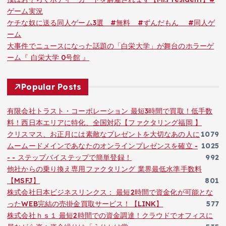
ゲーム実況
ケチな奴に送る同人ゲーム3選 #無料 #ずんだもん #同人ゲ
ーム
大事件でニュースになった話題の「白栄大学」が舞台のホラーゲ
ーム『 白栄大学 0号館 』
Popular Posts
有限会社トラスト・コーポレーション 最短3時間で買取！低手数
料！西日本エリアに特化、全国対応【ファクタリング福岡 】
クリスマス、お正月には素敵なプレゼントを大切なあの人に
1079
ムームードメインであなたのオンラインプレゼンスを確立 -
1025
- - ステップバイステップで簡単登録！
992
他社からの乗り換え専用ファクタリング 業界最低水準手数料
【MSFJ】
801
株式会社日本ビジネスリンクス： 最短2時間で資金化が可能とな
ったWEB完結の売掛金買取サービス！【LINK】
577
株式会社ｈｓ１ 最短2時間での資金調達！クラウドでオフィスに