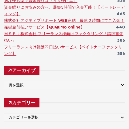
居ながら楽々資金繰りは「うりかけ堂」
535
資金繰りにお悩みの方へ、最短5時間で入金可能！【ビートレーデ
ィング】
463
株式会社アクティブサポート WEB完結 最速２時間にてご入金！
売掛金前払いサービス【QuQuMo online】
440
ＭＳＦＪ株式会社 フリーランス様向けファクタリング「請求書先
払い」
386
フリーランス向け報酬即日払いサービス【ペイトナーファクタリ
ング】
356
アーカイブ
ア
ー
カ
カテゴリー
イ
ブ
カ
テ