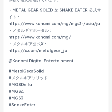
・METAL GEAR SOLID Δ: SNAKE EATER 公式サ
イト：
https://www.konami.com/mg/mgs3r/asia/ja
・メタルギアポータル：
https://www.konami.com/mg/
・メタルギア公式X：
https://x.com/metalgear_jp
@Konami Digital Entertainment
#MetalGearSolid
#メタルギアソリッド
#MGSDelta
#MGSΔ
#MGS3
#SnakeEater