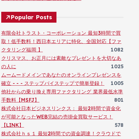
Popular Posts
有限会社トラスト・コーポレーション 最短3時間で買
取！低手数料！西日本エリアに特化、全国対応【ファ
クタリング福岡 】
1082
クリスマス、お正月には素敵なプレゼントを大切なあ
の人に
1025
ムームードメインであなたのオンラインプレゼンスを
確立 - - - ステップバイステップで簡単登録！
1005
他社からの乗り換え専用ファクタリング 業界最低水準
手数料【MSFJ】
801
株式会社日本ビジネスリンクス： 最短2時間で資金化
が可能となったWEB完結の売掛金買取サービス！
【LINK】
578
株式会社ｈｓ１ 最短2時間での資金調達！クラウドで