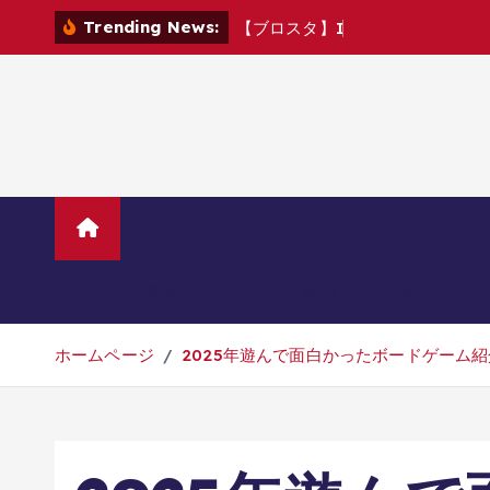
コ
Trending News:
【
ブ
ロ
ス
タ
】
I
C
M
v
s
C
ン
テ
ン
ツ
へ
移
動
ホーム
TVニューストレンド
マ
美容・ダイエット・健康
旅行・グル
ホームページ
2025年遊んで面白かったボードゲーム紹