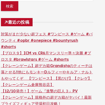
最近の投稿
対策がまだ少ない超フェス #ワンピース #ゲーム #バ
ウンティ #opbr #onepiece #bountyrush
#shorts
【ブロスタ】ICM vs CR6月マンスリー準々決勝 #ブ
ロスタ #brawlstars #ゲーム #shorts
【クレーンゲーム】超デカ箱Grandistaのティーチは
落とせる‼︎他にもモンキーDルフィーやキルア・ナルト
もやってくぞ 【ワンピース】【黒ひげ】【クレゲ】
【クレーンゲーム倉庫熊谷店】
【12/10発売！】ゲーム『進撃の巨人３』PV
【クレーンゲーム】規格外の超デカ箱がヤバイ！最新
プライズフィギュア登場初日攻略！