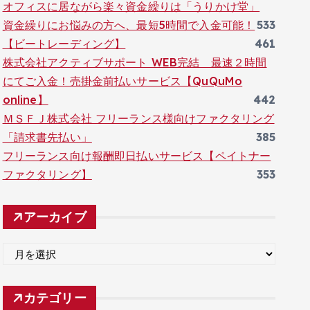
オフィスに居ながら楽々資金繰りは「うりかけ堂」
資金繰りにお悩みの方へ、最短5時間で入金可能！
533
【ビートレーディング】
461
株式会社アクティブサポート WEB完結 最速２時間
にてご入金！売掛金前払いサービス【QuQuMo
online】
442
ＭＳＦＪ株式会社 フリーランス様向けファクタリング
「請求書先払い」
385
フリーランス向け報酬即日払いサービス【ペイトナー
ファクタリング】
353
アーカイブ
ア
ー
カ
カテゴリー
イ