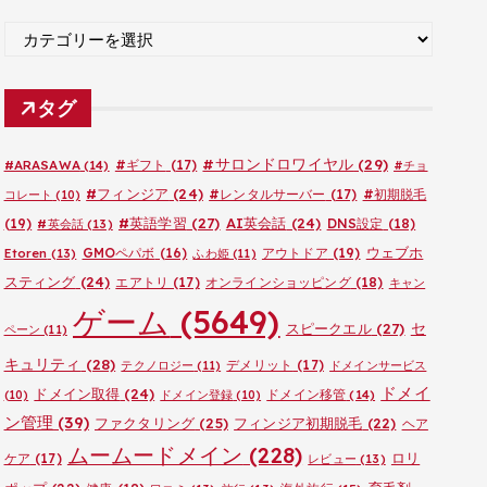
ブ
カ
テ
ゴ
タグ
リ
ー
#サロンドロワイヤル
(29)
#ARASAWA
(14)
#ギフト
(17)
#チョ
#フィンジア
(24)
#レンタルサーバー
(17)
#初期脱毛
コレート
(10)
#英語学習
(27)
AI英会話
(24)
(19)
DNS設定
(18)
#英会話
(13)
ウェブホ
GMOペパボ
(16)
アウトドア
(19)
Etoren
(13)
ふわ姫
(11)
スティング
(24)
エアトリ
(17)
オンラインショッピング
(18)
キャン
ゲーム
(5649)
セ
スピークエル
(27)
ペーン
(11)
キュリティ
(28)
デメリット
(17)
テクノロジー
(11)
ドメインサービス
ドメイ
ドメイン取得
(24)
ドメイン移管
(14)
(10)
ドメイン登録
(10)
ン管理
(39)
ファクタリング
(25)
フィンジア初期脱毛
(22)
ヘア
ムームードメイン
(228)
ロリ
ケア
(17)
レビュー
(13)