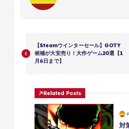
投
【Steamウインターセール】GOTY
稿
候補が大安売り！大作ゲーム20選【1
月6日まで】
ナ
ビ
Related Posts
ゲ
ー
対