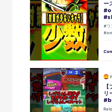
ー
シ
#o
#s
ョ
#ワ
ン
#on
Con
【
リ
#b
Re