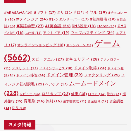
ー
#サロンドロワイヤル
(29)
#ARASAWA
(14)
#ギフト
(17)
#チョコレー
#フィンジア
(24)
#レンタルサーバー
(17)
#初期脱毛
(19)
ト
(10)
#英会
#英語学習
(27)
AI英会話
(24)
DNS設定
(18)
GMO
話
(13)
Etoren
(13)
ウェブホスティング
(24)
ペパボ
(16)
アウトドア
(19)
エアト
ふわ姫
(11)
ゲーム
リ
(17)
オンラインショッピング
(18)
キャンペーン
(11)
(5662)
セキュリティ
(28)
スピークエル
(27)
テクノロジー
ドメイン取得
(24)
デメリット
(17)
(11)
ドメインサービス
(10)
ドメイン登
ドメイン管理
(39)
ファクタリング
(25)
フ
ドメイン移管
(14)
録
(10)
ムームードメイン
ィンジア初期脱毛
(22)
ヘアケア
(17)
(228)
ロリポップ
(22)
健康
(18)
海
レビュー
(13)
口コミ
(13)
旅行
(13)
育毛剤
(24)
外旅行
(15)
評判
(16)
資金調達
請求書買取
(11)
資金繰り
(12)
(14)
防災
(10)
メタ情報