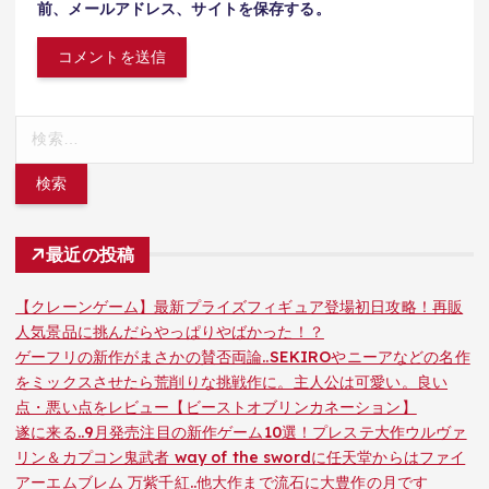
前、メールアドレス、サイトを保存する。
検
索:
最近の投稿
【クレーンゲーム】最新プライズフィギュア登場初日攻略！再販
人気景品に挑んだらやっぱりやばかった！？
ゲーフリの新作がまさかの賛否両論..SEKIROやニーアなどの名作
をミックスさせたら荒削りな挑戦作に。主人公は可愛い。良い
点・悪い点をレビュー【ビーストオブリンカネーション】
遂に来る..9月発売注目の新作ゲーム10選！プレステ大作ウルヴァ
リン＆カプコン鬼武者 way of the swordに任天堂からはファイ
アーエムブレム 万紫千紅..他大作まで流石に大豊作の月です