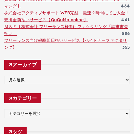
ィング】
464
株式会社アクティブサポート WEB完結 最速２時間にてご入金！
売掛金前払いサービス【QuQuMo online】
441
ＭＳＦＪ株式会社 フリーランス様向けファクタリング「請求書先
払い」
386
フリーランス向け報酬即日払いサービス【ペイトナーファクタリ
ング】
355
アーカイブ
ア
ー
カ
カテゴリー
イ
ブ
カ
テ
ゴ
タグ
リ