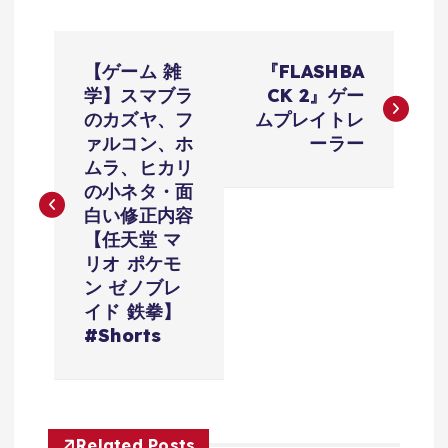
投
【ゲーム 雑
『FLASHBA
稿
学】スマブラ
CK 2』ゲー
のカズヤ、フ
ムプレイトレ
ナ
ァルコン、ホ
ーラー
ムラ、ヒカリ
ビ
の小ネタ・面
白い修正内容
ゲ
【任天堂 マ
リオ ポケモ
ー
ン ゼノブレ
イド 鉄拳】
シ
#Shorts
ョ
ン
Related Posts