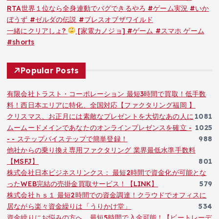
RTA世界１位なら全身連動でバグできるやろ #ゲーム実況 #いか
ぼうず #ゼルダの伝説 #ブレスオブザワイルド
一緒にクリアしょ?
[家電カノジョ] #ゲーム #スマホ ゲーム
#shorts
Popular Posts
有限会社トラスト・コーポレーション 最短3時間で買取！低手数
料！西日本エリアに特化、全国対応【ファクタリング福岡 】
クリスマス、お正月には素敵なプレゼントを大切なあの人に
1081
ムームードメインであなたのオンラインプレゼンスを確立 -
1025
- - ステップバイステップで簡単登録！
988
他社からの乗り換え専用ファクタリング 業界最低水準手数料
【MSFJ】
801
株式会社日本ビジネスリンクス： 最短2時間で資金化が可能とな
ったWEB完結の売掛金買取サービス！【LINK】
579
株式会社ｈｓ１ 最短2時間での資金調達！クラウドでオフィスに
居ながら楽々資金繰りは「うりかけ堂」
534
資金繰りにお悩みの方へ、最短5時間で入金可能！【ビートレーデ