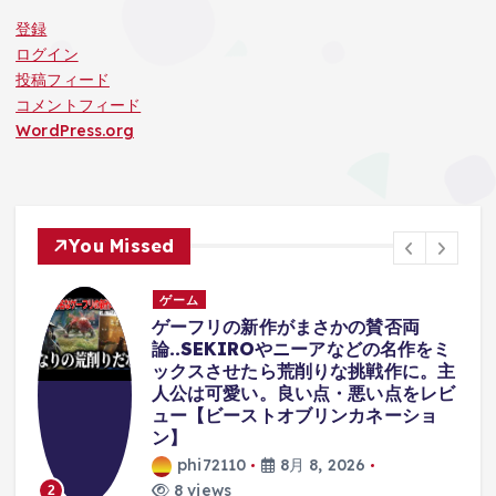
登録
ログイン
投稿フィード
コメントフィード
WordPress.org
You Missed
ゲーム
ィ
ゲーフリの新作がまさかの賛否両
に
論..SEKIROやニーアなどの名作をミ
ックスさせたら荒削りな挑戦作に。主
人公は可愛い。良い点・悪い点をレビ
ュー【ビーストオブリンカネーショ
ン】
phi72110
8月 8, 2026
8 views
2