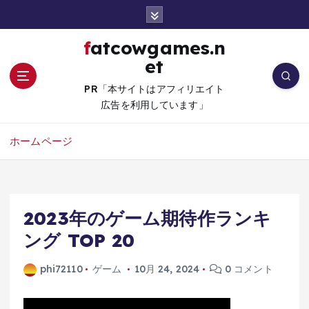
コ
ン
テ
fatcowgames.n
ン
et
ツ
へ
PR「本サイトはアフィリエイト
移
広告を利用しています」
動
ホームページ
2023年のゲーム期待作ランキ
ング TOP 20
phi72110
ゲーム
10月 24, 2024
0 コメント