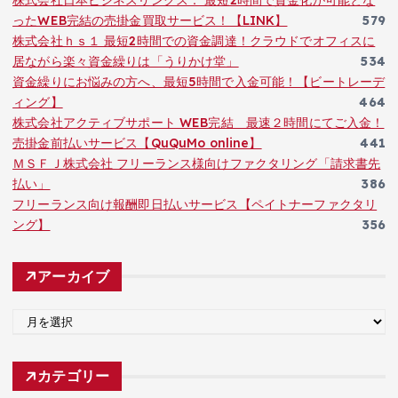
ったWEB完結の売掛金買取サービス！【LINK】
579
株式会社ｈｓ１ 最短2時間での資金調達！クラウドでオフィスに
居ながら楽々資金繰りは「うりかけ堂」
534
資金繰りにお悩みの方へ、最短5時間で入金可能！【ビートレーデ
ィング】
464
株式会社アクティブサポート WEB完結 最速２時間にてご入金！
売掛金前払いサービス【QuQuMo online】
441
ＭＳＦＪ株式会社 フリーランス様向けファクタリング「請求書先
払い」
386
フリーランス向け報酬即日払いサービス【ペイトナーファクタリ
ング】
356
アーカイブ
ア
ー
カ
カテゴリー
イ