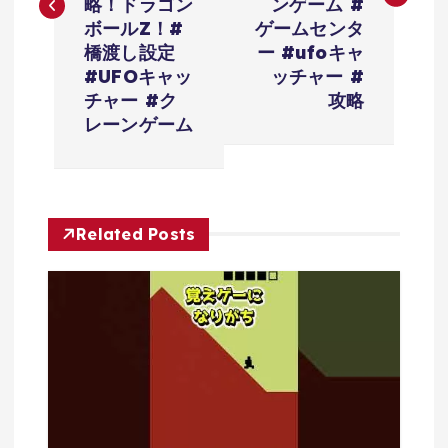
ビ
略！ドラゴン
ンゲーム #
ボールZ！#
ゲームセンタ
ゲ
橋渡し設定
ー #ufoキャ
#UFOキャッ
ッチャー #
ー
チャー #ク
攻略
レーンゲーム
シ
ョ
Related Posts
ン