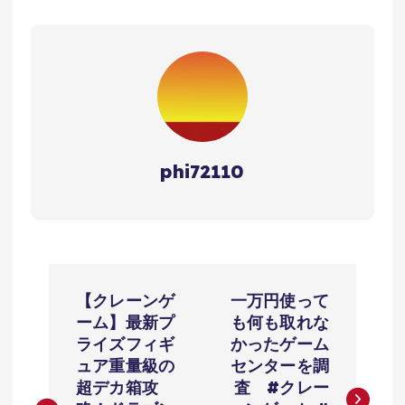
phi72110
投
【クレーンゲ
一万円使って
稿
ーム】最新プ
も何も取れな
ライズフィギ
かったゲーム
ナ
ュア重量級の
センターを調
超デカ箱攻
査 #クレー