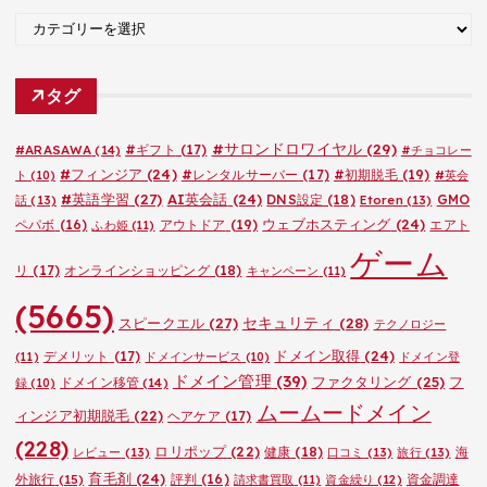
ブ
カ
テ
ゴ
タグ
リ
ー
#サロンドロワイヤル
(29)
#ARASAWA
(14)
#ギフト
(17)
#チョコレー
#フィンジア
(24)
#レンタルサーバー
(17)
#初期脱毛
(19)
ト
(10)
#英会
#英語学習
(27)
AI英会話
(24)
DNS設定
(18)
GMO
話
(13)
Etoren
(13)
ウェブホスティング
(24)
ペパボ
(16)
アウトドア
(19)
エアト
ふわ姫
(11)
ゲーム
リ
(17)
オンラインショッピング
(18)
キャンペーン
(11)
(5665)
セキュリティ
(28)
スピークエル
(27)
テクノロジー
ドメイン取得
(24)
デメリット
(17)
(11)
ドメインサービス
(10)
ドメイン登
ドメイン管理
(39)
ファクタリング
(25)
フ
ドメイン移管
(14)
録
(10)
ムームードメイン
ィンジア初期脱毛
(22)
ヘアケア
(17)
(228)
ロリポップ
(22)
健康
(18)
海
レビュー
(13)
口コミ
(13)
旅行
(13)
育毛剤
(24)
外旅行
(15)
評判
(16)
資金調達
請求書買取
(11)
資金繰り
(12)