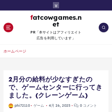
コ
ン
テ
fatcowgames.n
ン
et
ツ
へ
PR「本サイトはアフィリエイト
移
広告を利用しています」
動
ホームページ
2月分の給料が少なすぎたの
で、ゲームセンターに行ってき
ました。(クレーンゲーム)
phi72110
ゲーム
4月 26, 2025
0 コメント