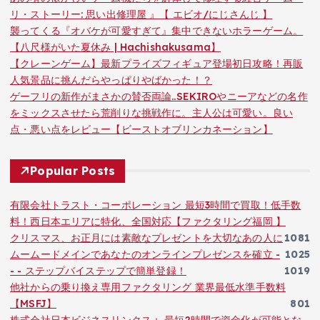
リ・ストーリー: 思い出修理屋 』【 エビオ/にじさんじ 】
襲ってくる『オバケが可愛すぎて』集中できないホラーゲーム。
【八尺様がいた夏休み | Hachishakusama】
【クレーンゲーム】最新プライズフィギュア登場初日攻略！再販
人気景品に挑んだらやっぱりやばかった！？
ゲーフリの新作がまさかの賛否両論..SEKIROやニーアなどの名作
をミックスさせたら荒削りな挑戦作に。主人公は可愛い。良い
点・悪い点をレビュー【ビーストオブリンカネーション】
Popular Posts
有限会社トラスト・コーポレーション 最短3時間で買取！低手数
料！西日本エリアに特化、全国対応【ファクタリング福岡 】
クリスマス、お正月には素敵なプレゼントを大切なあの人に
1081
ムームードメインであなたのオンラインプレゼンスを確立 -
1025
- - ステップバイステップで簡単登録！
1019
他社からの乗り換え専用ファクタリング 業界最低水準手数料
【MSFJ】
801
株式会社日本ビジネスリンクス： 最短2時間で資金化が可能とな