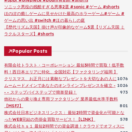
#opbr #onepiece #bountyrush #shorts
ソニック悪役の残酷すぎる悪事2選 #sonic #ゲーム #shorts
ほのぼの癒しゲームに見せかけた最高のホラーゲーム#ゲーム #
ゲームの思い出 #switch #ほの暮らしの庭
【歴代リズム天国】掛け声が印象的なゲーム5選【リズム天国 ミ
ラクルスターズ】#shorts
Popular Posts
有限会社トラスト・コーポレーション 最短3時間で買取！低手数
料！西日本エリアに特化、全国対応【ファクタリング福岡 】
クリスマス、お正月には素敵なプレゼントを大切なあの人に
1076
ムームードメインであなたのオンラインプレゼンスを確立 -
1026
- - ステップバイステップで簡単登録！
973
他社からの乗り換え専用ファクタリング 業界最低水準手数料
【MSFJ】
801
株式会社日本ビジネスリンクス： 最短2時間で資金化が可能とな
ったWEB完結の売掛金買取サービス！【LINK】
578
株式会社ｈｓ１ 最短2時間での資金調達！クラウドでオフィスに