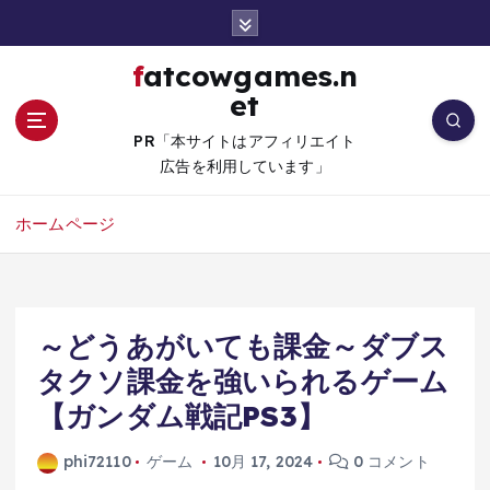
コ
ン
テ
fatcowgames.n
ン
et
ツ
へ
PR「本サイトはアフィリエイト
移
広告を利用しています」
動
ホームページ
～どうあがいても課金～ダブス
タクソ課金を強いられるゲーム
【ガンダム戦記PS3】
phi72110
ゲーム
10月 17, 2024
0 コメント