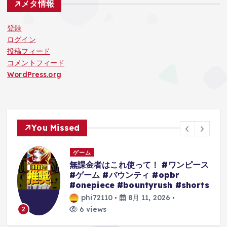
メタ情報
登録
ログイン
投稿フィード
コメントフィード
WordPress.org
You Missed
ゲーム
 #ワンピース
ソニック悪役の残酷すぎる悪
opbr
#sonic #ゲーム #shorts
ush #shorts
phi72110
8月 11, 2026
2026
7 views
3