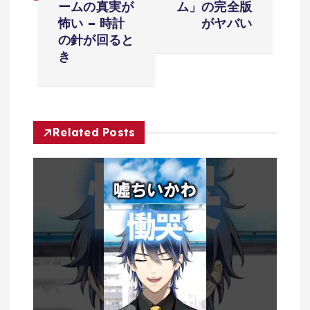
ビ
ームの真実が
ム」の完全版
怖い – 時計
がヤバい
ゲ
の針が回ると
き
ー
シ
Related Posts
ョ
ン