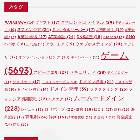
ゴ
タグ
リ
ー
#サロンドロワイヤル
(29)
#ARASAWA
(14)
#ギフト
(17)
#チョコレー
#フィンジア
(24)
#レンタルサーバー
(17)
#初期脱毛
(19)
ト
(10)
#英会
#英語学習
(27)
AI英会話
(24)
DNS設定
(18)
GMO
話
(13)
Etoren
(13)
ウェブホスティング
(24)
ペパボ
(16)
アウトドア
(19)
エアト
ふわ姫
(11)
ゲーム
リ
(17)
オンラインショッピング
(18)
キャンペーン
(11)
(5693)
セキュリティ
(28)
スピークエル
(27)
テクノロジー
ドメイン取得
(24)
デメリット
(17)
(11)
ドメインサービス
(10)
ドメイン登
ドメイン管理
(39)
ファクタリング
(25)
フ
ドメイン移管
(14)
録
(10)
ムームードメイン
ィンジア初期脱毛
(22)
ヘアケア
(17)
(228)
ロリポップ
(22)
健康
(18)
海
レビュー
(13)
口コミ
(13)
旅行
(13)
育毛剤
(24)
外旅行
(15)
評判
(16)
資金調達
請求書買取
(11)
資金繰り
(12)
(14)
防災
(10)