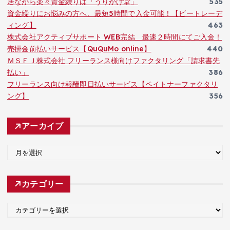
居ながら楽々資金繰りは「うりかけ堂」
535
資金繰りにお悩みの方へ、最短5時間で入金可能！【ビートレーデ
ィング】
463
株式会社アクティブサポート WEB完結 最速２時間にてご入金！
売掛金前払いサービス【QuQuMo online】
440
ＭＳＦＪ株式会社 フリーランス様向けファクタリング「請求書先
払い」
386
フリーランス向け報酬即日払いサービス【ペイトナーファクタリ
ング】
356
アーカイブ
ア
ー
カ
カテゴリー
イ
ブ
カ
テ