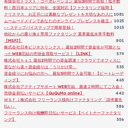
有限会社トラスト・コーポレーション 最短3時間で買取！低手数
料！西日本エリアに特化、全国対応【ファクタリング福岡 】
クリスマス、お正月には素敵なプレゼントを大切なあの人に
1081
ムームードメインであなたのオンラインプレゼンスを確立 -
1025
- - ステップバイステップで簡単登録！
1015
他社からの乗り換え専用ファクタリング 業界最低水準手数料
【MSFJ】
801
株式会社日本ビジネスリンクス： 最短2時間で資金化が可能とな
ったWEB完結の売掛金買取サービス！【LINK】
579
株式会社ｈｓ１ 最短2時間での資金調達！クラウドでオフィスに
居ながら楽々資金繰りは「うりかけ堂」
535
資金繰りにお悩みの方へ、最短5時間で入金可能！【ビートレーデ
ィング】
465
株式会社アクティブサポート WEB完結 最速２時間にてご入金！
売掛金前払いサービス【QuQuMo online】
442
ＭＳＦＪ株式会社 フリーランス様向けファクタリング「請求書先
払い」
386
フリーランス向け報酬即日払いサービス【ペイトナーファクタリ
ング】
356