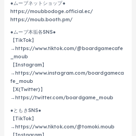
●ムーブネットショップ●
https://moubbodoge.official.ec/
https://moub.booth.pm/
●ムーブ本垢各SNS●
【TikTok】
→https://www.tiktok.com/@boardgamecafe
_moub
【Instagram】
→https://www.instagram.com/boardgameca
fe_moub
【X(Twitter)】
→https://twitter.com/boardgame_moub
●ともきSNS●
【TikTok】
→https://www.tiktok.com/@tomoki.moub
【Instagram】