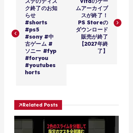
稿
ステのディス
Vitaのゲー
ク終了のお知
ムアーカイブ
ナ
らせ
スが終了！
#shorts
PS Storeの
ビ
#ps5
ダウンロード
#sony #中
販売が終了
ゲ
古ゲーム #
【2027年終
ソニー #fyp
了】
ー
#foryou
#youtubes
シ
horts
ョ
ン
Related Posts