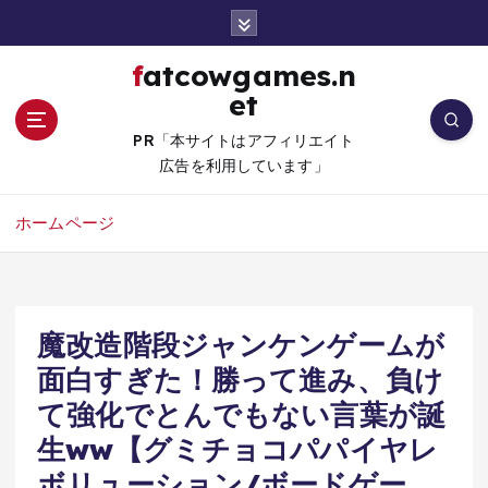
コ
ン
テ
fatcowgames.n
ン
et
ツ
へ
PR「本サイトはアフィリエイト
移
広告を利用しています」
動
ホームページ
魔改造階段ジャンケンゲームが
面白すぎた！勝って進み、負け
て強化でとんでもない言葉が誕
生ww【グミチョコパパイヤレ
ボリューション/ボードゲー