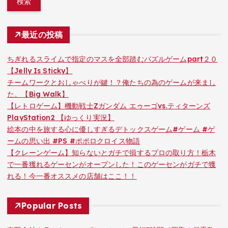
最近の投稿
ちぎれるスライムで指定のマスを全部踏むパズルゲームpart２０
【Jelly Is Sticky】
チームワークとおしゃべりが鍵！？俺たちの為のゲームが来まし
た。【Big Walk】
【レトロゲーム】機動戦士Zガンダム エゥーゴvs.ティターンズ
PlayStation2 【ゆっくり実況】
絵本の中を旅する心に優しすぎるデトックスゲーム#ゲーム #ゲ
ームの思い出 #PS #ポポロクロイス物語
【クレーンゲーム】知らないとガチで損するプロの取り方！栃木
で一番獲れるゲーセンがオープンした！このゲーセンがガチで獲
れる！今一番オススメの店舗はここ！！
Popular Posts