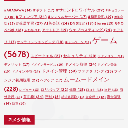
ー
#サロンドロワイヤル
(29)
#ARASAWA
(14)
#ギフト
(17)
#チョコレー
#フィンジア
(24)
#レンタルサーバー
(17)
#初期脱毛
(19)
ト
(10)
#英会
#英語学習
(27)
AI英会話
(24)
DNS設定
(18)
GMO
話
(13)
Etoren
(13)
ウェブホスティング
(24)
ペパボ
(16)
アウトドア
(19)
エアト
ふわ姫
(11)
ゲーム
リ
(17)
オンラインショッピング
(18)
キャンペーン
(11)
(5678)
セキュリティ
(28)
スピークエル
(27)
テクノロジー
(11)
ドメイン取得
(24)
デメリット
(17)
ドメインサービス
(10)
ドメイン登録
ドメイン管理
(39)
ファクタリング
(25)
フィ
ドメイン移管
(14)
(10)
ムームードメイン
ンジア初期脱毛
(22)
ヘアケア
(17)
(228)
ロリポップ
(22)
健康
(18)
海
レビュー
(13)
口コミ
(13)
旅行
(13)
育毛剤
(24)
外旅行
(15)
評判
(16)
資金調達
請求書買取
(11)
資金繰り
(12)
(14)
防災
(10)
メタ情報