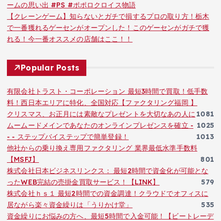
ームの思い出 #PS #ポポロクロイス物語
【クレーンゲーム】知らないとガチで損するプロの取り方！栃木
で一番獲れるゲーセンがオープンした！このゲーセンがガチで獲
れる！今一番オススメの店舗はここ！！
Popular Posts
有限会社トラスト・コーポレーション 最短3時間で買取！低手数
料！西日本エリアに特化、全国対応【ファクタリング福岡 】
クリスマス、お正月には素敵なプレゼントを大切なあの人に
1081
ムームードメインであなたのオンラインプレゼンスを確立 -
1025
- - ステップバイステップで簡単登録！
1013
他社からの乗り換え専用ファクタリング 業界最低水準手数料
【MSFJ】
801
株式会社日本ビジネスリンクス： 最短2時間で資金化が可能とな
ったWEB完結の売掛金買取サービス！【LINK】
579
株式会社ｈｓ１ 最短2時間での資金調達！クラウドでオフィスに
居ながら楽々資金繰りは「うりかけ堂」
535
資金繰りにお悩みの方へ、最短5時間で入金可能！【ビートレーデ