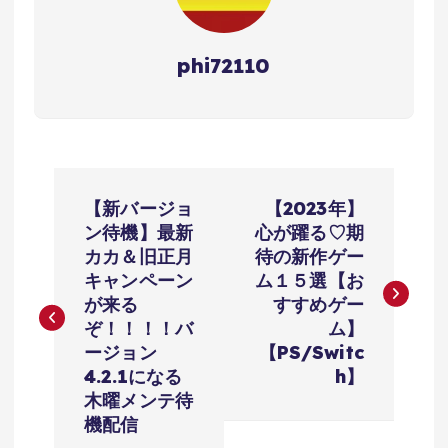
phi72110
投
【新バージョ
【2023年】
稿
ン待機】最新
心が躍る♡期
カカ＆旧正月
待の新作ゲー
ナ
キャンペーン
ム１５選【お
が来る
すすめゲー
ビ
ぞ！！！！バ
ム】
ージョン
【PS/Switc
ゲ
4.2.1になる
h】
木曜メンテ待
ー
機配信