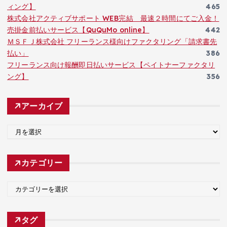
ィング】
465
株式会社アクティブサポート WEB完結 最速２時間にてご入金！
売掛金前払いサービス【QuQuMo online】
442
ＭＳＦＪ株式会社 フリーランス様向けファクタリング「請求書先
払い」
386
フリーランス向け報酬即日払いサービス【ペイトナーファクタリ
ング】
356
アーカイブ
ア
ー
カ
カテゴリー
イ
ブ
カ
テ
ゴ
タグ
リ