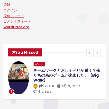
登録
ログイン
投稿フィード
コメントフィード
WordPress.org
You Missed
ゲーム
ゲ
チームワークとおしゃべりが鍵！？俺
【
たちの為のゲームが来ました。【Big
エ
Walk】
Pl
phi72110
8月 9, 2026
9 views
9
3