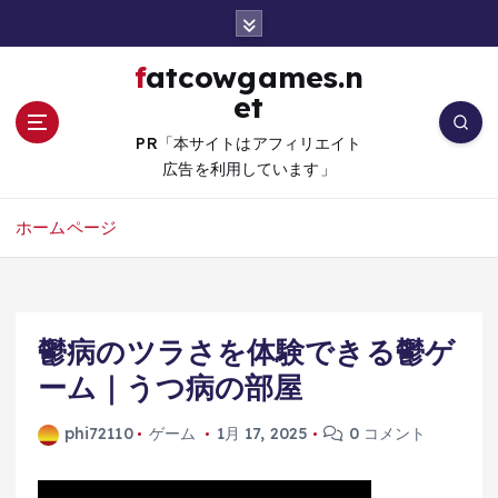
コ
ン
テ
fatcowgames.n
ン
et
ツ
へ
PR「本サイトはアフィリエイト
移
広告を利用しています」
動
ホームページ
鬱病のツラさを体験できる鬱ゲ
ーム｜うつ病の部屋
phi72110
ゲーム
1月 17, 2025
0 コメント