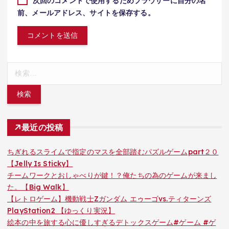
次回のコメントで使用するためブラウザーに自分の名
前、メールアドレス、サイトを保存する。
検
索:
最近の投稿
ちぎれるスライムで指定のマスを全部踏むパズルゲームpart２０
【Jelly Is Sticky】
チームワークとおしゃべりが鍵！？俺たちの為のゲームが来まし
た。【Big Walk】
【レトロゲーム】機動戦士Zガンダム エゥーゴvs.ティターンズ
PlayStation2 【ゆっくり実況】
絵本の中を旅する心に優しすぎるデトックスゲーム#ゲーム #ゲ