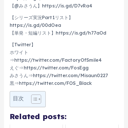
【@みさうん】https://is.gd/D7vRa4
【シリーズ実況Part1リスト】
https://is.gd/00dOea
【単発・短編リスト】https://is.gd/h77aOd
【Twitter】
ホワイト
⇒https://twitter.com/FactoryOfSmile4
えぐ⇒https://twitter.com/FosEgg
みさうん⇒https://twitter.com/Misaun0227
黒⇒https://twitter.com/FOS_Black
目次
Related posts: