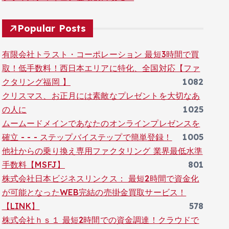
Popular Posts
有限会社トラスト・コーポレーション 最短3時間で買
取！低手数料！西日本エリアに特化、全国対応【ファ
クタリング福岡 】
1082
クリスマス、お正月には素敵なプレゼントを大切なあ
の人に
1025
ムームードメインであなたのオンラインプレゼンスを
確立 - - - ステップバイステップで簡単登録！
1005
他社からの乗り換え専用ファクタリング 業界最低水準
手数料【MSFJ】
801
株式会社日本ビジネスリンクス： 最短2時間で資金化
が可能となったWEB完結の売掛金買取サービス！
【LINK】
578
株式会社ｈｓ１ 最短2時間での資金調達！クラウドで