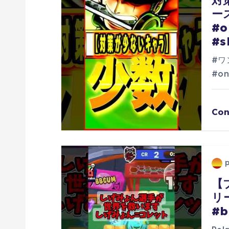
対
ー
シ
#o
#s
ョ
#ワ
ン
#on
Con
【
リ
#b