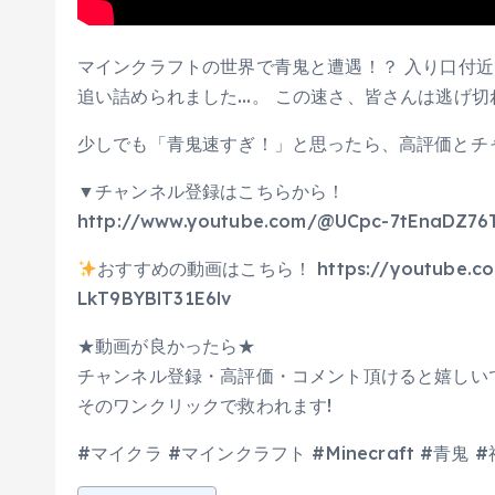
マインクラフトの世界で青鬼と遭遇！？ 入り口付
追い詰められました…。 この速さ、皆さんは逃げ切
少しでも「青鬼速すぎ！」と思ったら、高評価とチ
▼チャンネル登録はこちらから！
http://www.youtube.com/@UCpc-7tEnaDZ76
おすすめの動画はこちら！ https://youtube.com/pl
LkT9BYBlT31E6lv
★動画が良かったら★
チャンネル登録・高評価・コメント頂けると嬉しいで
そのワンクリックで救われます!
#マイクラ #マインクラフト #Minecraft #青鬼 #