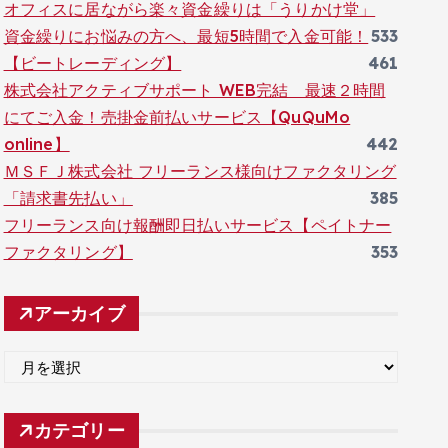
オフィスに居ながら楽々資金繰りは「うりかけ堂」
資金繰りにお悩みの方へ、最短5時間で入金可能！
533
【ビートレーディング】
461
株式会社アクティブサポート WEB完結 最速２時間
にてご入金！売掛金前払いサービス【QuQuMo
online】
442
ＭＳＦＪ株式会社 フリーランス様向けファクタリング
「請求書先払い」
385
フリーランス向け報酬即日払いサービス【ペイトナー
ファクタリング】
353
アーカイブ
ア
ー
カ
カテゴリー
イ