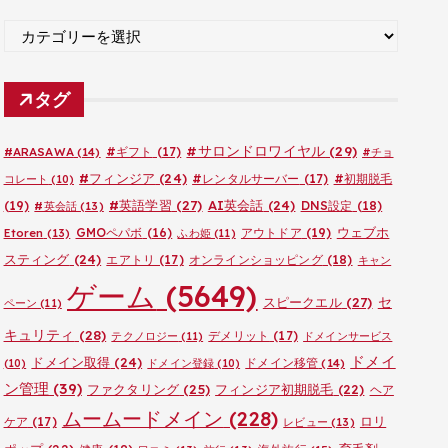
ブ
カ
テ
ゴ
タグ
リ
ー
#サロンドロワイヤル
(29)
#ARASAWA
(14)
#ギフト
(17)
#チョ
#フィンジア
(24)
#レンタルサーバー
(17)
#初期脱毛
コレート
(10)
#英語学習
(27)
AI英会話
(24)
(19)
DNS設定
(18)
#英会話
(13)
ウェブホ
GMOペパボ
(16)
アウトドア
(19)
Etoren
(13)
ふわ姫
(11)
スティング
(24)
エアトリ
(17)
オンラインショッピング
(18)
キャン
ゲーム
(5649)
セ
スピークエル
(27)
ペーン
(11)
キュリティ
(28)
デメリット
(17)
テクノロジー
(11)
ドメインサービス
ドメイ
ドメイン取得
(24)
ドメイン移管
(14)
(10)
ドメイン登録
(10)
ン管理
(39)
ファクタリング
(25)
フィンジア初期脱毛
(22)
ヘア
ムームードメイン
(228)
ロリ
ケア
(17)
レビュー
(13)