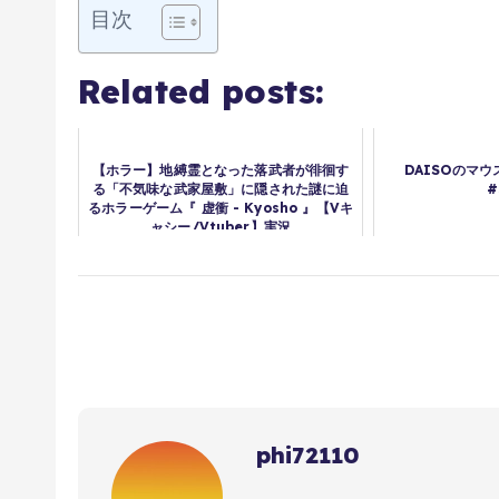
目次
Related posts:
【ホラー】地縛霊となった落武者が徘徊す
DAISOのマ
る「不気味な武家屋敷」に隠された謎に迫
#
るホラーゲーム『 虚衝 - Kyosho 』【Vキ
ャシー/Vtuber】実況
phi72110