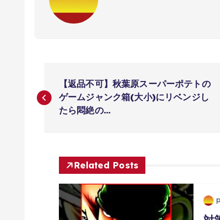
投
【返品不可】秋葉原スーパーポテトの
稿
ゲームジャンク箱(大小)にリベンジし
たら悶絶の…
ナ
ビ
Related Posts
ゲ
ー