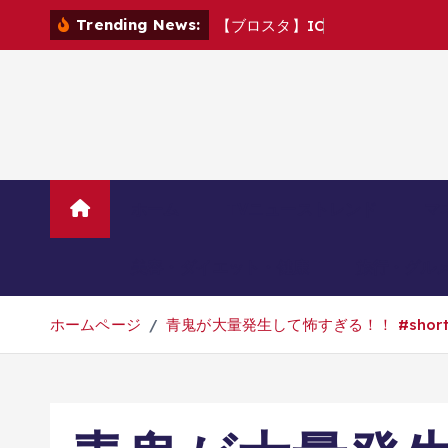
コ
Trending News:
【
ブ
ロ
ス
タ
】
I
C
M
v
s
C
R
6
ン
テ
ン
ツ
へ
移
動
ホーム
TVニューストレンド
マ
美容・ダイエット・健康
旅行・グル
ホームページ
青鬼が大量発生して怖すぎる！！ #shorts 