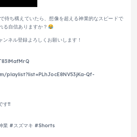
近で待ち構えていたら、想像を超える神業的なスピードで
れる自信ありますか？
ャンネル登録よろしくお願いします！
T83lMafMrQ
aylist?list=PLhJocE8NV53jKa-Qf-
す!!
神業 #スズマキ #Shorts