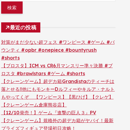
最近の投稿
対策がまだ少ない超フェス #ワンピース #ゲーム #バ
ウンティ #opbr #onepiece #bountyrush
#shorts
【ブロスタ】ICM vs CR6月マンスリー準々決勝 #ブ
ロスタ #brawlstars #ゲーム #shorts
【クレーンゲーム】超デカ箱Grandistaのティーチは
落とせる‼︎他にもモンキーDルフィーやキルア・ナルト
もやってくぞ 【ワンピース】【黒ひげ】【クレゲ】
【クレーンゲーム倉庫熊谷店】
【12/10発売！】ゲーム『進撃の巨人３』PV
【クレーンゲーム】規格外の超デカ箱がヤバイ！最新
プライズフィギュア登場初日攻略！