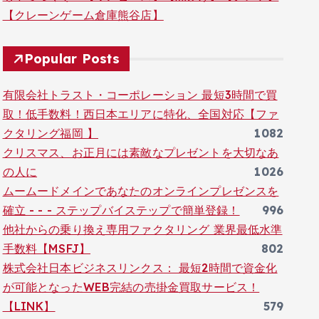
【クレーンゲーム倉庫熊谷店】
Popular Posts
有限会社トラスト・コーポレーション 最短3時間で買
取！低手数料！西日本エリアに特化、全国対応【ファ
クタリング福岡 】
1082
クリスマス、お正月には素敵なプレゼントを大切なあ
の人に
1026
ムームードメインであなたのオンラインプレゼンスを
確立 - - - ステップバイステップで簡単登録！
996
他社からの乗り換え専用ファクタリング 業界最低水準
手数料【MSFJ】
802
株式会社日本ビジネスリンクス： 最短2時間で資金化
が可能となったWEB完結の売掛金買取サービス！
【LINK】
579