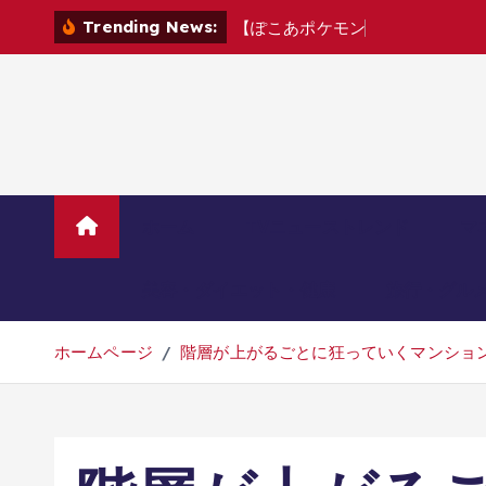
コ
Trending News:
【
ぽ
こ
あ
ポ
ケ
モ
ン
！
D
L
C
】
遂
に
ッ
ン
テ
ン
ツ
へ
移
動
ホーム
TVニューストレンド
マ
美容・ダイエット・健康
旅行・グル
ホームページ
階層が上がるごとに狂っていくマンショ