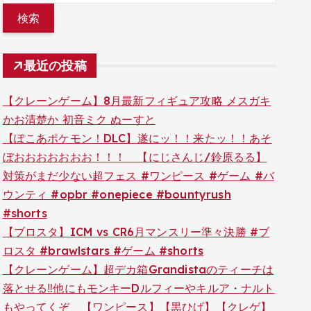
最近の投稿
【クレーンゲーム】8月最新フィギュア攻略 メスガキ
かお清楚か 初音ミク ぬーすと
【ぽこあポケモン！DLC】遂にッ！！来たッ！！あそ
ぼおおおおおおお！！！ 【にじさんじ/鈴原るる】
対策がまだ少ない超フェス #ワンピース #ゲーム #バ
ウンティ #opbr #onepiece #bountyrush
#shorts
【ブロスタ】ICM vs CR6月マンスリー準々決勝 #ブ
ロスタ #brawlstars #ゲーム #shorts
【クレーンゲーム】超デカ箱Grandistaのティーチは
落とせる‼︎他にもモンキーDルフィーやキルア・ナルト
もやってくぞ 【ワンピース】【黒ひげ】【クレゲ】