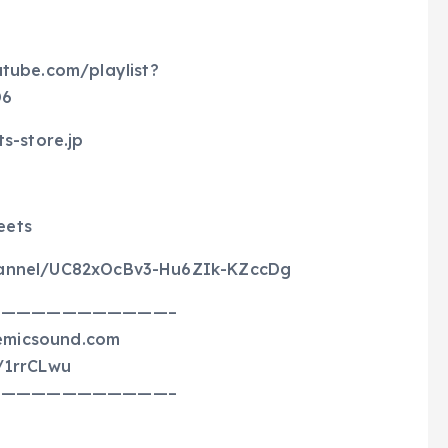
e.com/playlist?
D6
store.jp
eets
nel/UC82xOcBv3-Hu6ZIk-KZccDg
———————————–
emicsound.com
/1rrCLwu
———————————–