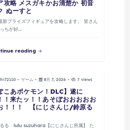
ア攻略 メスガキかお清楚か 初音
ク ぬーすと
最新プライズフィギュアを攻略します。 皆さん
っちが好…
tinue reading
phi72110
ゲーム
8月 7, 2026
7 views
ぽこあポケモン！DLC】遂に
！！来たッ！！あそぼおおおおお
お！！！ 【にじさんじ/鈴原る
】
るる lulu suzuhara【にじさんじ所属】 た