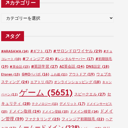
カテゴリー
イ
ブ
カ
テ
ゴ
タグ
リ
ー
#サロンドロワイヤル
(29)
#ARASAWA
(14)
#ギフト
(17)
#チョ
#フィンジア
(24)
#レンタルサーバー
(17)
#初期脱毛
コレート
(10)
#英語学習
(27)
AI英会話
(24)
(19)
DNS設定
(18)
#英会話
(13)
ウェブホ
GMOペパボ
(16)
アウトドア
(19)
Etoren
(13)
ふわ姫
(11)
スティング
(24)
エアトリ
(17)
オンラインショッピング
(18)
キャン
ゲーム
(5651)
セ
スピークエル
(27)
ペーン
(11)
キュリティ
(28)
デメリット
(17)
テクノロジー
(11)
ドメインサービス
ドメイ
ドメイン取得
(24)
ドメイン移管
(14)
(10)
ドメイン登録
(10)
ン管理
(39)
ファクタリング
(25)
フィンジア初期脱毛
(22)
ヘア
ムームードメイン
(228)