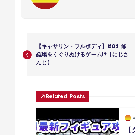
投
【キャサリン・フルボディ】#01 修
稿
羅場をくぐりぬけるゲーム!?【にじさ
んじ】
ナ
ビ
Related Posts
ゲ
ー
【