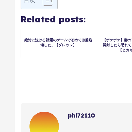
目次
Related posts:
絶対に泣ける話題のゲームで初めて涙腺崩
【ポケポケ】妻の
壊した。【ダレカレ】
開封したら恐れて
【ヒカ
phi72110