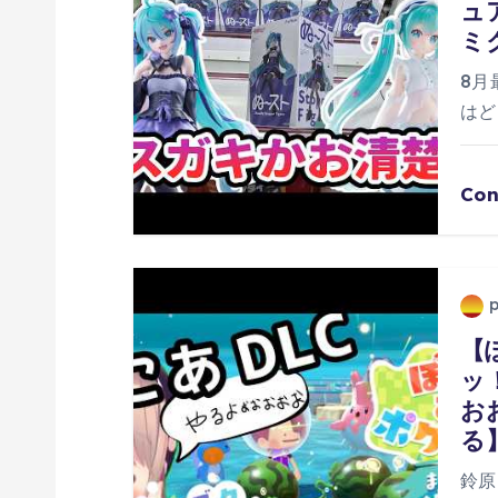
ュ
シ
ミ
ョ
8月
はど
ン
Con
【
ッ
お
る
鈴原