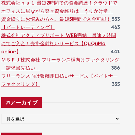
株式会社ｈｓ１ 最短2時間での資金調達！クラウドで
オフィスに居ながら楽々資金繰りは「うりかけ堂」
資金繰りにお悩みの方へ、最短5時間で入金可能！
533
【ビートレーディング】
463
株式会社アクティブサポート WEB完結 最速２時間
にてご入金！売掛金前払いサービス【QuQuMo
online】
441
ＭＳＦＪ株式会社 フリーランス様向けファクタリング
「請求書先払い」
386
フリーランス向け報酬即日払いサービス【ペイトナー
ファクタリング】
355
アーカイブ
ア
ー
カ