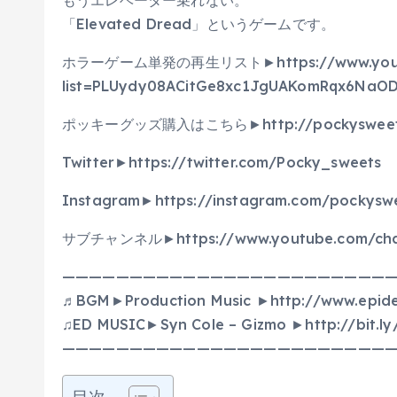
もうエレベーター乗れない。
「Elevated Dread」というゲームです。
ホラーゲーム単発の再生リスト►https://www.youtub
list=PLUydy08ACitGe8xc1JgUAKomRqx6NaO
ポッキーグッズ購入はこちら►http://pockysweets-
Twitter►https://twitter.com/Pocky_sweets
Instagram►https://instagram.com/pockysw
サブチャンネル►https://www.youtube.com/chan
—————————————————————————
♬BGM►Production Music ►http://www.epid
♫ED MUSIC►Syn Cole – Gizmo ►http://bit.ly
—————————————————————————