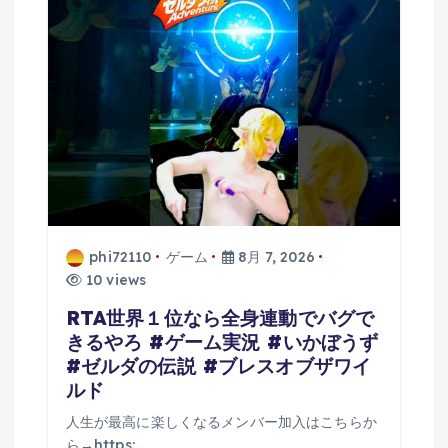
ン
phi72110
ゲーム
8月 7, 2026
10 views
RTA世界１位なら全身連動でバグで
きるやろ #ゲーム実況 #いかぼうず
#ゼルダの伝説 #ブレスオブザワイ
ルド
人生が最高に楽しくなるメンバー加入はこちらか
ら→https:…