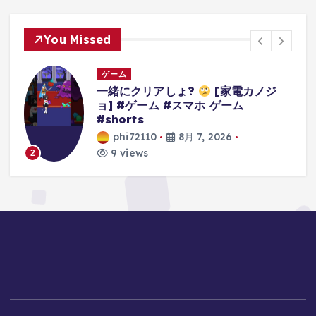
You Missed
ゲーム
カノジ
3Dアクションゲームの礎を作り上げ
たレジェンドゲーム#ゲーム #ゲー
の思い出 #64 #スーパーマリオ64
phi72110
8月 7, 2026
10 views
3