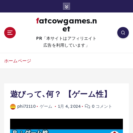
コ
ン
テ
fatcowgames.n
ン
et
ツ
へ
PR「本サイトはアフィリエイト
移
広告を利用しています」
動
ホームページ
遊びって､何？ 【ゲーム性】
phi72110
ゲーム
1月 4, 2024
0 コメント