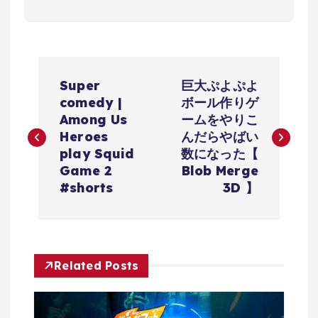
投
Super
巨大ぷよぷよ
稿
comedy |
ボール作りゲ
Among Us
ームをやりこ
ナ
Heroes
んだらやばい
play Squid
数になった【
ビ
Game 2
Blob Merge
#shorts
3D 】
ゲ
ー
Related Posts
シ
ョ