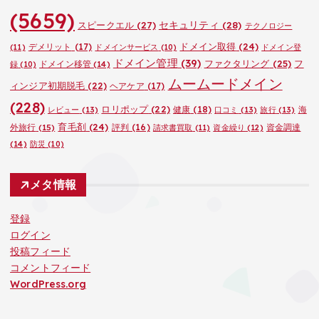
(5659)
セキュリティ
(28)
スピークエル
(27)
テクノロジー
ドメイン取得
(24)
デメリット
(17)
(11)
ドメインサービス
(10)
ドメイン登
ドメイン管理
(39)
ファクタリング
(25)
フ
ドメイン移管
(14)
録
(10)
ムームードメイン
ィンジア初期脱毛
(22)
ヘアケア
(17)
(228)
ロリポップ
(22)
健康
(18)
海
レビュー
(13)
口コミ
(13)
旅行
(13)
育毛剤
(24)
外旅行
(15)
評判
(16)
資金調達
請求書買取
(11)
資金繰り
(12)
(14)
防災
(10)
メタ情報
登録
ログイン
投稿フィード
コメントフィード
WordPress.org