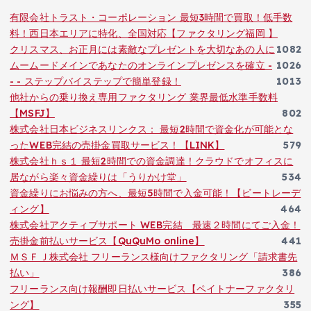
有限会社トラスト・コーポレーション 最短3時間で買取！低手数
料！西日本エリアに特化、全国対応【ファクタリング福岡 】
クリスマス、お正月には素敵なプレゼントを大切なあの人に
1082
ムームードメインであなたのオンラインプレゼンスを確立 -
1026
- - ステップバイステップで簡単登録！
1013
他社からの乗り換え専用ファクタリング 業界最低水準手数料
【MSFJ】
802
株式会社日本ビジネスリンクス： 最短2時間で資金化が可能とな
ったWEB完結の売掛金買取サービス！【LINK】
579
株式会社ｈｓ１ 最短2時間での資金調達！クラウドでオフィスに
居ながら楽々資金繰りは「うりかけ堂」
534
資金繰りにお悩みの方へ、最短5時間で入金可能！【ビートレーデ
ィング】
464
株式会社アクティブサポート WEB完結 最速２時間にてご入金！
売掛金前払いサービス【QuQuMo online】
441
ＭＳＦＪ株式会社 フリーランス様向けファクタリング「請求書先
払い」
386
フリーランス向け報酬即日払いサービス【ペイトナーファクタリ
ング】
355