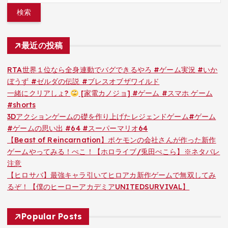
最近の投稿
RTA世界１位なら全身連動でバグできるやろ #ゲーム実況 #いか
ぼうず #ゼルダの伝説 #ブレスオブザワイルド
一緒にクリアしょ?
[家電カノジョ] #ゲーム #スマホ ゲーム
#shorts
3Dアクションゲームの礎を作り上げたレジェンドゲーム#ゲーム
#ゲームの思い出 #64 #スーパーマリオ64
【Beast of Reincarnation】ポケモンの会社さんが作った新作
ゲームやってみる！ぺこ！【ホロライブ/兎田ぺこら】※ネタバレ
注意
【ヒロサバ】最強キャラ引いてヒロアカ新作ゲームで無双してみ
るぞ！【僕のヒーローアカデミアUNITEDSURVIVAL】
Popular Posts