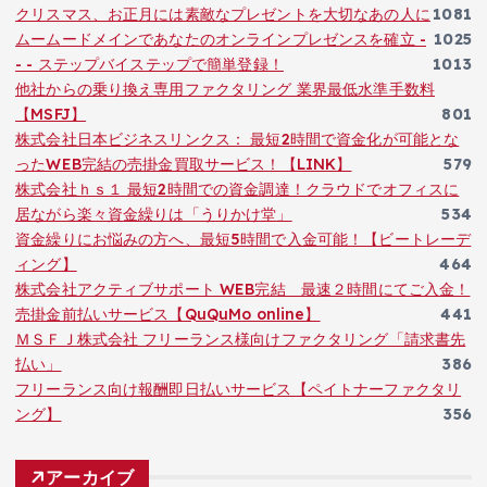
クリスマス、お正月には素敵なプレゼントを大切なあの人に
1081
ムームードメインであなたのオンラインプレゼンスを確立 -
1025
- - ステップバイステップで簡単登録！
1013
他社からの乗り換え専用ファクタリング 業界最低水準手数料
【MSFJ】
801
株式会社日本ビジネスリンクス： 最短2時間で資金化が可能とな
ったWEB完結の売掛金買取サービス！【LINK】
579
株式会社ｈｓ１ 最短2時間での資金調達！クラウドでオフィスに
居ながら楽々資金繰りは「うりかけ堂」
534
資金繰りにお悩みの方へ、最短5時間で入金可能！【ビートレーデ
ィング】
464
株式会社アクティブサポート WEB完結 最速２時間にてご入金！
売掛金前払いサービス【QuQuMo online】
441
ＭＳＦＪ株式会社 フリーランス様向けファクタリング「請求書先
払い」
386
フリーランス向け報酬即日払いサービス【ペイトナーファクタリ
ング】
356
アーカイブ