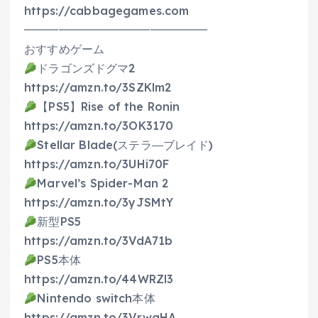
https://cabbagegames.com
━━━━━━━━━━━━━━━━
おすすめゲーム
ドラゴンズドグマ2
https://amzn.to/3SZKlm2
【PS5】Rise of the Ronin
https://amzn.to/3OK3170
Stellar Blade(ステラ―ブレイド)
https://amzn.to/3UHi70F
Marvel’s Spider-Man 2
https://amzn.to/3yJSMtY
新型PS5
https://amzn.to/3VdA71b
PS5本体
https://amzn.to/44WRZl3
Nintendo switch本体
https://amzn.to/3VrwaHA