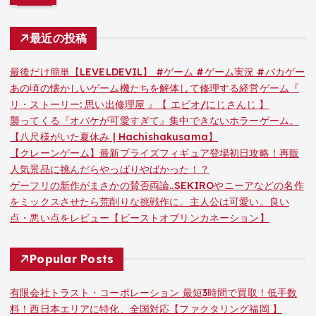
最近の投稿
最後だけ簡単【LEVELDEVIL】 #ゲーム #ゲーム実況 #バカゲー
あの頃の懐かしいゲーム機たちを解体して修理する経営ゲーム『
リ・ストーリー: 思い出修理屋 』【 エビオ/にじさんじ 】
襲ってくる『オバケが可愛すぎて』集中できないホラーゲーム。
【八尺様がいた夏休み | Hachishakusama】
【クレーンゲーム】最新プライズフィギュア登場初日攻略！再販
人気景品に挑んだらやっぱりやばかった！？
ゲーフリの新作がまさかの賛否両論..SEKIROやニーアなどの名作
をミックスさせたら荒削りな挑戦作に。主人公は可愛い。良い
点・悪い点をレビュー【ビーストオブリンカネーション】
Popular Posts
有限会社トラスト・コーポレーション 最短3時間で買取！低手数
料！西日本エリアに特化、全国対応【ファクタリング福岡 】