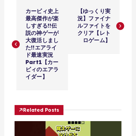
投
カービィ史上
【ゆっくり実
稿
最高傑作が楽
況】ファイナ
しすぎる!!伝
ルファイトを
ナ
説の神ゲーが
クリア【レト
大復活しまし
ロゲーム】
ビ
た!!エアライ
ド最速実況
ゲ
Part1【カー
ビィのエアラ
ー
イダー】
シ
ョ
Related Posts
ン