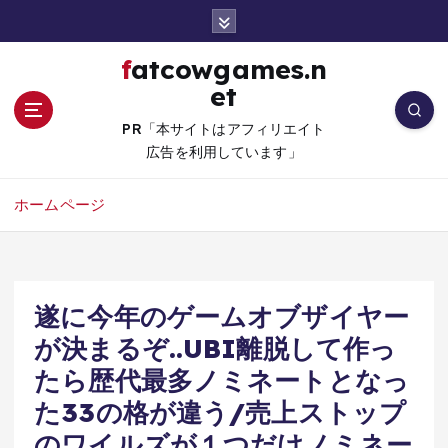
コ
ン
テ
fatcowgames.n
ン
et
ツ
へ
PR「本サイトはアフィリエイト
移
広告を利用しています」
動
ホームページ
遂に今年のゲームオブザイヤー
が決まるぞ..UBI離脱して作っ
たら歴代最多ノミネートとなっ
た33の格が違う/売上ストップ
のワイルズが１つだけノミネー