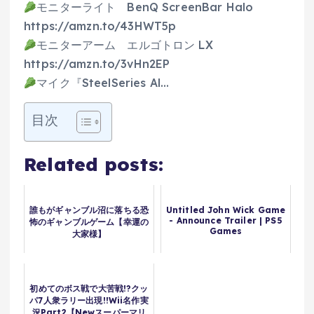
モニターライト BenQ ScreenBar Halo
https://amzn.to/43HWT5p
モニターアーム エルゴトロン LX
https://amzn.to/3vHn2EP
マイク『SteelSeries Al…
目次
Related posts:
誰もがギャンブル沼に落ちる恐
Untitled John Wick Game
- Announce Trailer | PS5
怖のギャンブルゲーム【幸運の
Games
大家様】
初めてのボス戦で大苦戦!?クッ
パ7人衆ラリー出現!!Wii名作実
況Part2【Newスーパーマリ