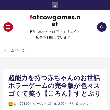
コ
ン
テ
fatcowgames.n
ン
et
ツ
へ
PR「本サイトはアフィリエイト
移
広告を利用しています」
動
ホームページ
超能力を持つ赤ちゃんのお世話
ホラーゲームの完全版が色々ス
ゴくて笑う【ころん】すとぷり
phi72110
ゲーム
1月 6, 2024
0 コメント