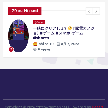
You Missed
ゲーム
ジ
3Dアクションゲームの礎を作り上げ
たレジェンドゲーム#ゲーム #ゲーム
の思い出 #64 #スーパーマリオ64
phi72110
8月 7, 2026
10 views
3
Copyright © 2026 fatcowgames.net | Powered by
Desert