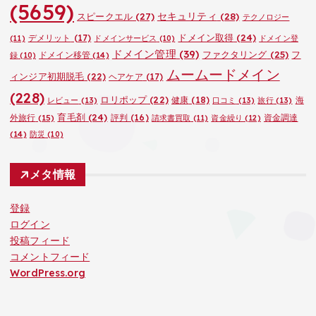
(5659)
セキュリティ
(28)
スピークエル
(27)
テクノロジー
ドメイン取得
(24)
デメリット
(17)
(11)
ドメインサービス
(10)
ドメイン登
ドメイン管理
(39)
ファクタリング
(25)
フ
ドメイン移管
(14)
録
(10)
ムームードメイン
ィンジア初期脱毛
(22)
ヘアケア
(17)
(228)
ロリポップ
(22)
健康
(18)
海
レビュー
(13)
口コミ
(13)
旅行
(13)
育毛剤
(24)
外旅行
(15)
評判
(16)
資金調達
請求書買取
(11)
資金繰り
(12)
(14)
防災
(10)
メタ情報
登録
ログイン
投稿フィード
コメントフィード
WordPress.org