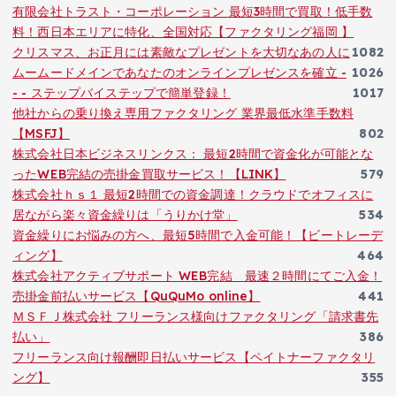
有限会社トラスト・コーポレーション 最短3時間で買取！低手数
料！西日本エリアに特化、全国対応【ファクタリング福岡 】
クリスマス、お正月には素敵なプレゼントを大切なあの人に
1082
ムームードメインであなたのオンラインプレゼンスを確立 -
1026
- - ステップバイステップで簡単登録！
1017
他社からの乗り換え専用ファクタリング 業界最低水準手数料
【MSFJ】
802
株式会社日本ビジネスリンクス： 最短2時間で資金化が可能とな
ったWEB完結の売掛金買取サービス！【LINK】
579
株式会社ｈｓ１ 最短2時間での資金調達！クラウドでオフィスに
居ながら楽々資金繰りは「うりかけ堂」
534
資金繰りにお悩みの方へ、最短5時間で入金可能！【ビートレーデ
ィング】
464
株式会社アクティブサポート WEB完結 最速２時間にてご入金！
売掛金前払いサービス【QuQuMo online】
441
ＭＳＦＪ株式会社 フリーランス様向けファクタリング「請求書先
払い」
386
フリーランス向け報酬即日払いサービス【ペイトナーファクタリ
ング】
355