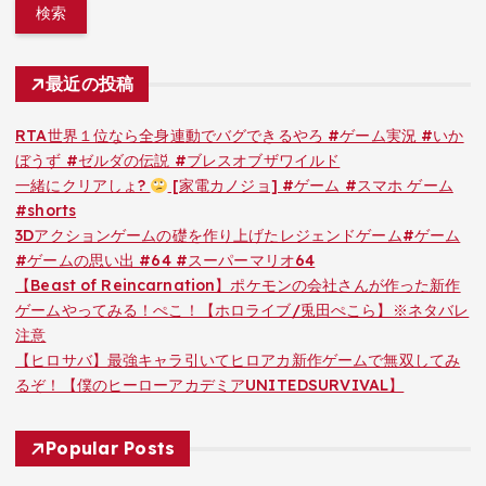
最近の投稿
RTA世界１位なら全身連動でバグできるやろ #ゲーム実況 #いか
ぼうず #ゼルダの伝説 #ブレスオブザワイルド
一緒にクリアしょ?
[家電カノジョ] #ゲーム #スマホ ゲーム
#shorts
3Dアクションゲームの礎を作り上げたレジェンドゲーム#ゲーム
#ゲームの思い出 #64 #スーパーマリオ64
【Beast of Reincarnation】ポケモンの会社さんが作った新作
ゲームやってみる！ぺこ！【ホロライブ/兎田ぺこら】※ネタバレ
注意
【ヒロサバ】最強キャラ引いてヒロアカ新作ゲームで無双してみ
るぞ！【僕のヒーローアカデミアUNITEDSURVIVAL】
Popular Posts