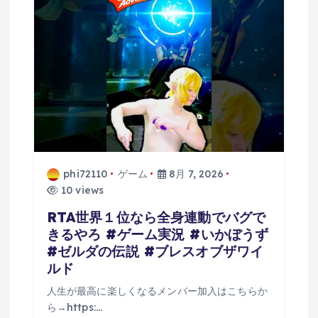
phi72110
ゲーム
8月 7, 2026
10 views
RTA世界１位なら全身連動でバグで
きるやろ #ゲーム実況 #いかぼうず
#ゼルダの伝説 #ブレスオブザワイ
ルド
人生が最高に楽しくなるメンバー加入はこちらか
ら→https:…