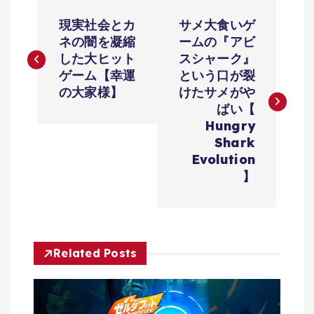
投
現実社会とカ
サメ大食いゲ
稿
ネの闇を凝縮
ームの『アビ
した大ヒット
スシャーク』
ナ
ゲーム【幸運
という口が裂
の大家様】
けたサメがや
ビ
ばい【
Hungry
ゲ
Shark
Evolution
ー
】
シ
ョ
Related Posts
ン