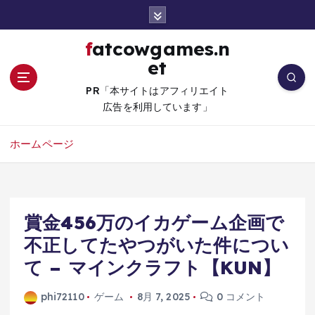
コ
ン
テ
fatcowgames.n
ン
et
ツ
へ
PR「本サイトはアフィリエイト
移
広告を利用しています」
動
ホームページ
賞金456万のイカゲーム企画で
不正してたやつがいた件につい
て – マインクラフト【KUN】
phi72110
ゲーム
8月 7, 2025
0 コメント