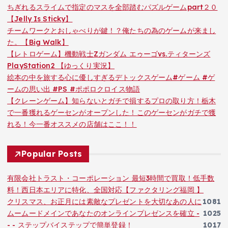
ちぎれるスライムで指定のマスを全部踏むパズルゲームpart２０
【Jelly Is Sticky】
チームワークとおしゃべりが鍵！？俺たちの為のゲームが来まし
た。【Big Walk】
【レトロゲーム】機動戦士Zガンダム エゥーゴvs.ティターンズ
PlayStation2 【ゆっくり実況】
絵本の中を旅する心に優しすぎるデトックスゲーム#ゲーム #ゲ
ームの思い出 #PS #ポポロクロイス物語
【クレーンゲーム】知らないとガチで損するプロの取り方！栃木
で一番獲れるゲーセンがオープンした！このゲーセンがガチで獲
れる！今一番オススメの店舗はここ！！
Popular Posts
有限会社トラスト・コーポレーション 最短3時間で買取！低手数
料！西日本エリアに特化、全国対応【ファクタリング福岡 】
クリスマス、お正月には素敵なプレゼントを大切なあの人に
1081
ムームードメインであなたのオンラインプレゼンスを確立 -
1025
- - ステップバイステップで簡単登録！
1017