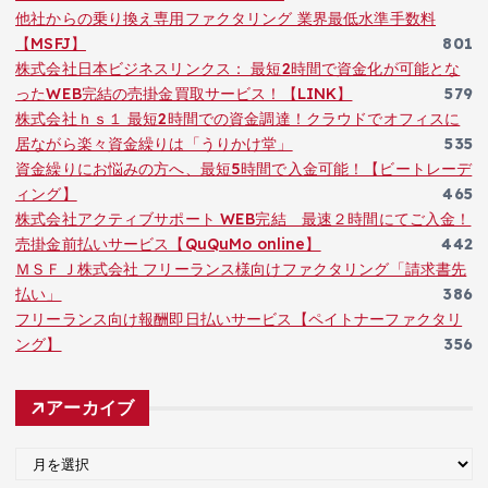
他社からの乗り換え専用ファクタリング 業界最低水準手数料
【MSFJ】
801
株式会社日本ビジネスリンクス： 最短2時間で資金化が可能とな
ったWEB完結の売掛金買取サービス！【LINK】
579
株式会社ｈｓ１ 最短2時間での資金調達！クラウドでオフィスに
居ながら楽々資金繰りは「うりかけ堂」
535
資金繰りにお悩みの方へ、最短5時間で入金可能！【ビートレーデ
ィング】
465
株式会社アクティブサポート WEB完結 最速２時間にてご入金！
売掛金前払いサービス【QuQuMo online】
442
ＭＳＦＪ株式会社 フリーランス様向けファクタリング「請求書先
払い」
386
フリーランス向け報酬即日払いサービス【ペイトナーファクタリ
ング】
356
アーカイブ
ア
ー