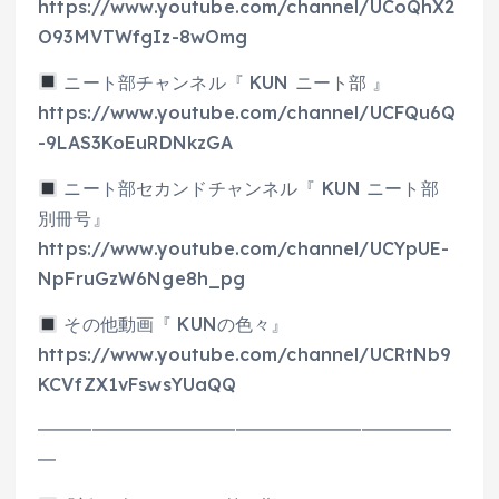
https://www.youtube.com/channel/UCoQhX2
O93MVTWfgIz-8wOmg
ニート部チャンネル『 KUN ニート部 』
https://www.youtube.com/channel/UCFQu6Q
-9LAS3KoEuRDNkzGA
ニート部セカンドチャンネル『 KUN ニート部
別冊号』
https://www.youtube.com/channel/UCYpUE-
NpFruGzW6Nge8h_pg
その他動画『 KUNの色々』
https://www.youtube.com/channel/UCRtNb9
KCVfZX1vFswsYUaQQ
━━━━━━━━━━━━━━━━━━━━━━━
━