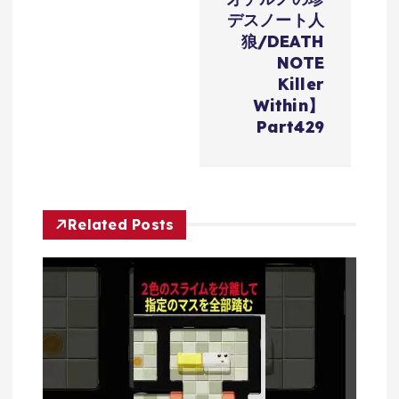
ー
デスノート人
狼/DEATH
シ
NOTE
Killer
ョ
Within】
Part429
ン
Related Posts