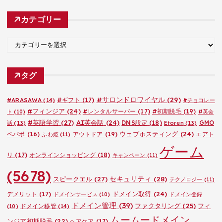
カ
カテゴリー
イ
ブ
カ
テ
ゴ
タグ
リ
ー
#サロンドロワイヤル
(29)
#ARASAWA
(14)
#ギフト
(17)
#チョコレー
#フィンジア
(24)
#レンタルサーバー
(17)
#初期脱毛
(19)
ト
(10)
#英会
#英語学習
(27)
AI英会話
(24)
DNS設定
(18)
GMO
話
(13)
Etoren
(13)
ウェブホスティング
(24)
ペパボ
(16)
アウトドア
(19)
エアト
ふわ姫
(11)
ゲーム
リ
(17)
オンラインショッピング
(18)
キャンペーン
(11)
(5678)
セキュリティ
(28)
スピークエル
(27)
テクノロジー
(11)
ドメイン取得
(24)
デメリット
(17)
ドメインサービス
(10)
ドメイン登録
ドメイン管理
(39)
ファクタリング
(25)
フィ
ドメイン移管
(14)
(10)
ムームードメイン
ンジア初期脱毛
(22)
ヘアケア
(17)