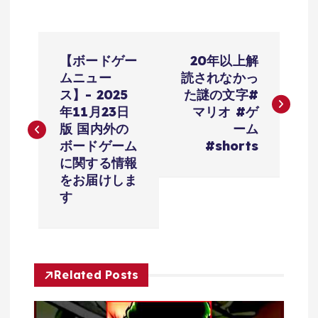
投
【ボードゲー
20年以上解
稿
ムニュー
読されなかっ
ス】- 2025
た謎の文字#
ナ
年11月23日
マリオ #ゲ
版 国内外の
ーム
ビ
ボードゲーム
#shorts
に関する情報
ゲ
をお届けしま
す
ー
シ
Related Posts
ョ