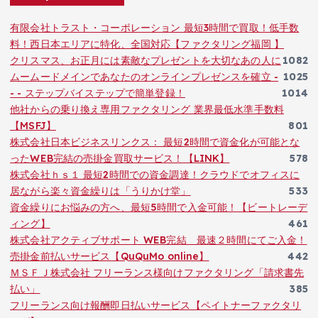
有限会社トラスト・コーポレーション 最短3時間で買取！低手数
料！西日本エリアに特化、全国対応【ファクタリング福岡 】
クリスマス、お正月には素敵なプレゼントを大切なあの人に
1082
ムームードメインであなたのオンラインプレゼンスを確立 -
1025
- - ステップバイステップで簡単登録！
1014
他社からの乗り換え専用ファクタリング 業界最低水準手数料
【MSFJ】
801
株式会社日本ビジネスリンクス： 最短2時間で資金化が可能とな
ったWEB完結の売掛金買取サービス！【LINK】
578
株式会社ｈｓ１ 最短2時間での資金調達！クラウドでオフィスに
居ながら楽々資金繰りは「うりかけ堂」
533
資金繰りにお悩みの方へ、最短5時間で入金可能！【ビートレーデ
ィング】
461
株式会社アクティブサポート WEB完結 最速２時間にてご入金！
売掛金前払いサービス【QuQuMo online】
442
ＭＳＦＪ株式会社 フリーランス様向けファクタリング「請求書先
払い」
385
フリーランス向け報酬即日払いサービス【ペイトナーファクタリ