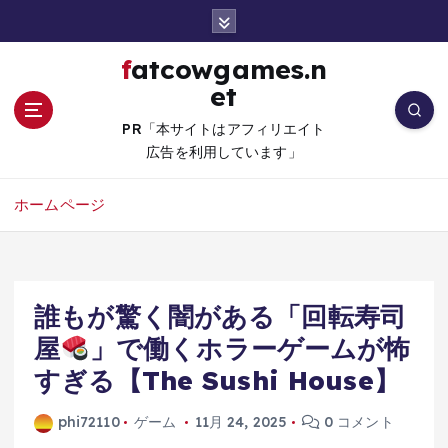
コ
ン
テ
fatcowgames.n
ン
et
ツ
へ
PR「本サイトはアフィリエイト
移
広告を利用しています」
動
ホームページ
誰もが驚く闇がある「回転寿司
屋
」で働くホラーゲームが怖
すぎる【The Sushi House】
phi72110
ゲーム
11月 24, 2025
0 コメント