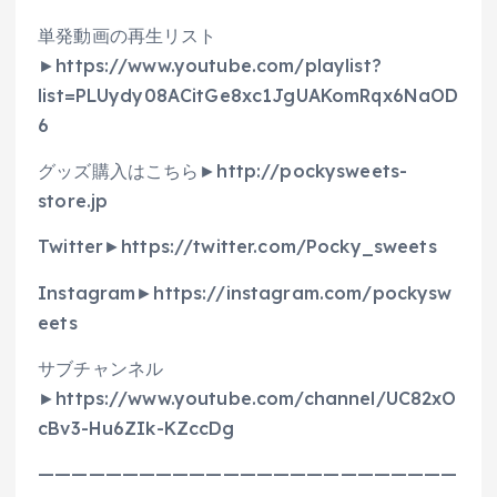
単発動画の再生リスト
►https://www.youtube.com/playlist?
list=PLUydy08ACitGe8xc1JgUAKomRqx6NaOD
6
グッズ購入はこちら►http://pockysweets-
store.jp
Twitter►https://twitter.com/Pocky_sweets
Instagram►https://instagram.com/pockysw
eets
サブチャンネル
►https://www.youtube.com/channel/UC82xO
cBv3-Hu6ZIk-KZccDg
—————————————————————————