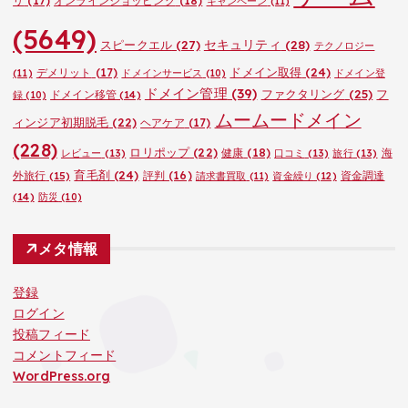
リ
(17)
オンラインショッピング
(18)
キャンペーン
(11)
(5649)
セキュリティ
(28)
スピークエル
(27)
テクノロジー
ドメイン取得
(24)
デメリット
(17)
(11)
ドメインサービス
(10)
ドメイン登
ドメイン管理
(39)
ファクタリング
(25)
フ
ドメイン移管
(14)
録
(10)
ムームードメイン
ィンジア初期脱毛
(22)
ヘアケア
(17)
(228)
ロリポップ
(22)
健康
(18)
海
レビュー
(13)
口コミ
(13)
旅行
(13)
育毛剤
(24)
外旅行
(15)
評判
(16)
資金調達
請求書買取
(11)
資金繰り
(12)
(14)
防災
(10)
メタ情報
登録
ログイン
投稿フィード
コメントフィード
WordPress.org