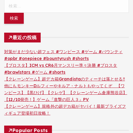
検
索:
最近の投稿
対策がまだ少ない超フェス #ワンピース #ゲーム #バウンティ
#opbr #onepiece #bountyrush #shorts
【ブロスタ】ICM vs CR6月マンスリー準々決勝 #ブロスタ
#brawlstars #ゲーム #shorts
【クレーンゲーム】超デカ箱Grandistaのティーチは落とせる‼︎
他にもモンキーDルフィーやキルア・ナルトもやってくぞ 【ワ
ンピース】【黒ひげ】【クレゲ】 【クレーンゲーム倉庫熊谷店】
【12/10発売！】ゲーム『進撃の巨人３』PV
【クレーンゲーム】規格外の超デカ箱がヤバイ！最新プライズフ
ィギュア登場初日攻略！
Popular Posts