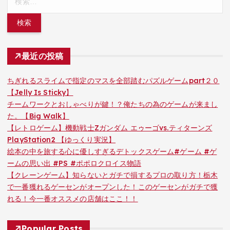
索:
最近の投稿
ちぎれるスライムで指定のマスを全部踏むパズルゲームpart２０
【Jelly Is Sticky】
チームワークとおしゃべりが鍵！？俺たちの為のゲームが来まし
た。【Big Walk】
【レトロゲーム】機動戦士Zガンダム エゥーゴvs.ティターンズ
PlayStation2 【ゆっくり実況】
絵本の中を旅する心に優しすぎるデトックスゲーム#ゲーム #ゲ
ームの思い出 #PS #ポポロクロイス物語
【クレーンゲーム】知らないとガチで損するプロの取り方！栃木
で一番獲れるゲーセンがオープンした！このゲーセンがガチで獲
れる！今一番オススメの店舗はここ！！
Popular Posts