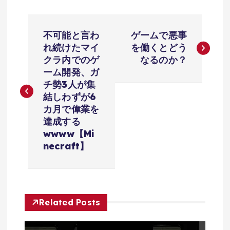
投
不可能と言わ
ゲームで悪事
稿
れ続けたマイ
を働くとどう
クラ内でのゲ
なるのか？
ナ
ーム開発、ガ
チ勢3人が集
ビ
結しわずが6
カ月で偉業を
ゲ
達成する
wwww【Mi
ー
necraft】
シ
ョ
Related Posts
ン