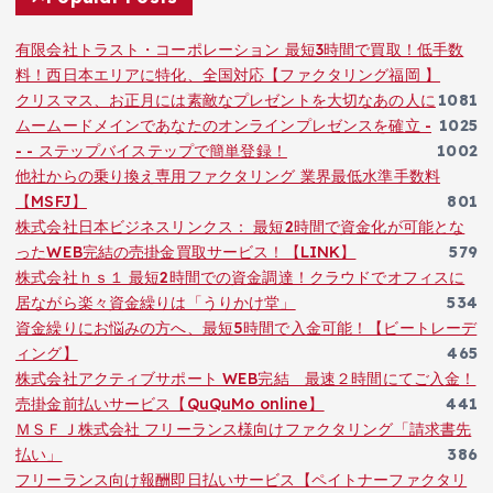
有限会社トラスト・コーポレーション 最短3時間で買取！低手数
料！西日本エリアに特化、全国対応【ファクタリング福岡 】
クリスマス、お正月には素敵なプレゼントを大切なあの人に
1081
ムームードメインであなたのオンラインプレゼンスを確立 -
1025
- - ステップバイステップで簡単登録！
1002
他社からの乗り換え専用ファクタリング 業界最低水準手数料
【MSFJ】
801
株式会社日本ビジネスリンクス： 最短2時間で資金化が可能とな
ったWEB完結の売掛金買取サービス！【LINK】
579
株式会社ｈｓ１ 最短2時間での資金調達！クラウドでオフィスに
居ながら楽々資金繰りは「うりかけ堂」
534
資金繰りにお悩みの方へ、最短5時間で入金可能！【ビートレーデ
ィング】
465
株式会社アクティブサポート WEB完結 最速２時間にてご入金！
売掛金前払いサービス【QuQuMo online】
441
ＭＳＦＪ株式会社 フリーランス様向けファクタリング「請求書先
払い」
386
フリーランス向け報酬即日払いサービス【ペイトナーファクタリ