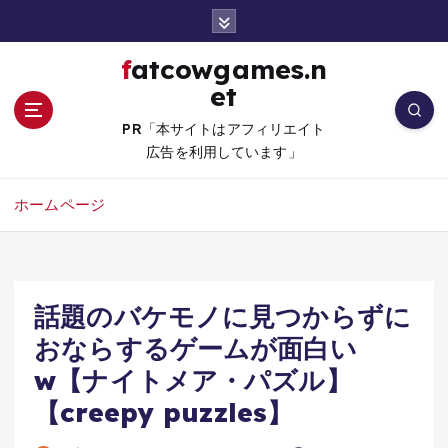
コ
ン
テ
fatcowgames.n
ン
et
ツ
へ
PR「本サイトはアフィリエイト
移
広告を利用しています」
動
ホームページ
話題のバケモノに見つからずに
おならするゲームが面白い
w【ナイトメア・パズル】
【creepy puzzles】