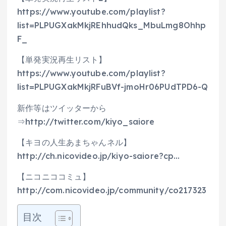
https://www.youtube.com/playlist?
list=PLPUGXakMkjREhhudQks_MbuLmg8Ohhp
F_
【単発実況再生リスト】
https://www.youtube.com/playlist?
list=PLPUGXakMkjRFuBVf-jmoHr06PUdTPD6-Q
新作等はツイッターから
⇒http://twitter.com/kiyo_saiore
【キヨの人生あまちゃんネル】
http://ch.nicovideo.jp/kiyo-saiore?cp…
【ニコニココミュ】
http://com.nicovideo.jp/community/co217323
目次