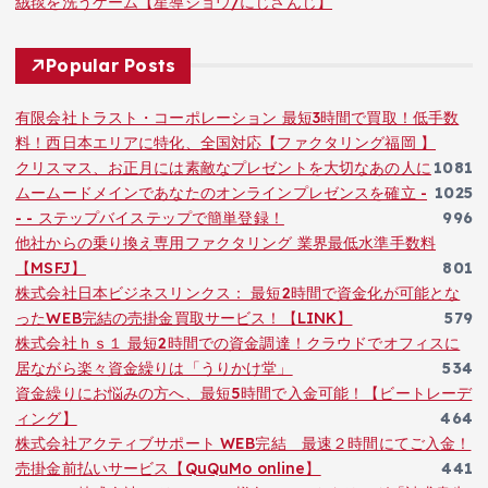
絨毯を洗うゲーム【星導ショウ/にじさんじ】
Popular Posts
有限会社トラスト・コーポレーション 最短3時間で買取！低手数
料！西日本エリアに特化、全国対応【ファクタリング福岡 】
クリスマス、お正月には素敵なプレゼントを大切なあの人に
1081
ムームードメインであなたのオンラインプレゼンスを確立 -
1025
- - ステップバイステップで簡単登録！
996
他社からの乗り換え専用ファクタリング 業界最低水準手数料
【MSFJ】
801
株式会社日本ビジネスリンクス： 最短2時間で資金化が可能とな
ったWEB完結の売掛金買取サービス！【LINK】
579
株式会社ｈｓ１ 最短2時間での資金調達！クラウドでオフィスに
居ながら楽々資金繰りは「うりかけ堂」
534
資金繰りにお悩みの方へ、最短5時間で入金可能！【ビートレーデ
ィング】
464
株式会社アクティブサポート WEB完結 最速２時間にてご入金！
売掛金前払いサービス【QuQuMo online】
441