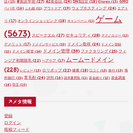
#英語学習
(27)
AI英会話
(24)
DNS設定
(18)
GMO
話
(13)
Etoren
(13)
ウェブホスティング
(24)
ペパボ
(16)
アウトドア
(19)
エアト
ふわ姫
(11)
ゲーム
リ
(17)
オンラインショッピング
(18)
キャンペーン
(11)
(5673)
セキュリティ
(28)
スピークエル
(27)
テクノロジー
(11)
ドメイン取得
(24)
デメリット
(17)
ドメインサービス
(10)
ドメイン登録
ドメイン管理
(39)
ファクタリング
(25)
フィ
ドメイン移管
(14)
(10)
ムームードメイン
ンジア初期脱毛
(22)
ヘアケア
(17)
(228)
ロリポップ
(22)
健康
(18)
海
レビュー
(13)
口コミ
(13)
旅行
(13)
育毛剤
(24)
外旅行
(15)
評判
(16)
資金調達
請求書買取
(11)
資金繰り
(12)
(14)
防災
(10)
メタ情報
登録
ログイン
投稿フィード