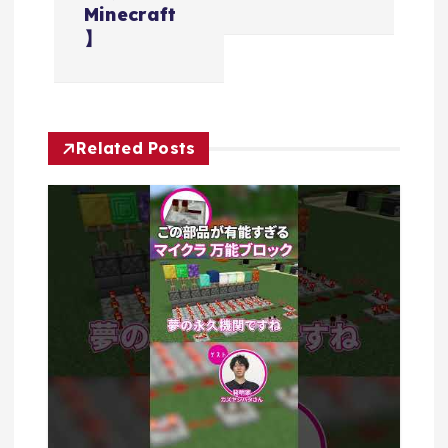
ゲ
Minecraft
】
ー
シ
Related Posts
ョ
ン