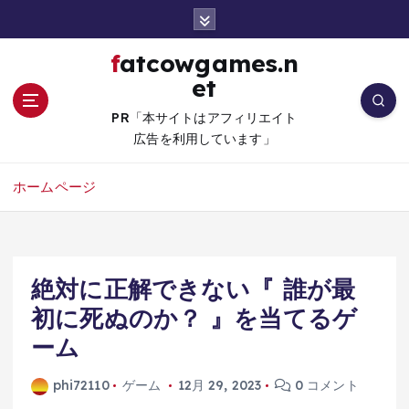
コ
ン
テ
fatcowgames.n
ン
et
ツ
へ
PR「本サイトはアフィリエイト
移
広告を利用しています」
動
ホームページ
絶対に正解できない『 誰が最
初に死ぬのか？ 』を当てるゲ
ーム
phi72110
ゲーム
12月 29, 2023
0 コメント