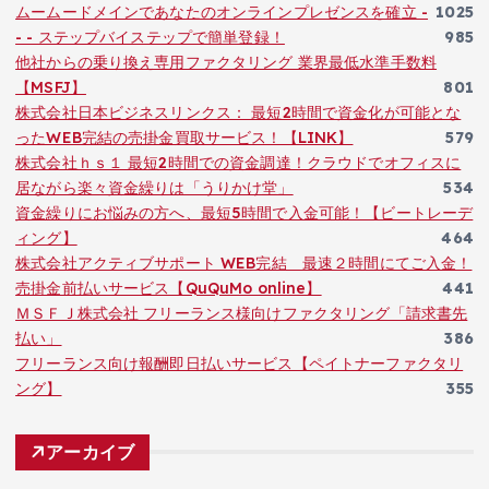
ムームードメインであなたのオンラインプレゼンスを確立 -
1025
- - ステップバイステップで簡単登録！
985
他社からの乗り換え専用ファクタリング 業界最低水準手数料
【MSFJ】
801
株式会社日本ビジネスリンクス： 最短2時間で資金化が可能とな
ったWEB完結の売掛金買取サービス！【LINK】
579
株式会社ｈｓ１ 最短2時間での資金調達！クラウドでオフィスに
居ながら楽々資金繰りは「うりかけ堂」
534
資金繰りにお悩みの方へ、最短5時間で入金可能！【ビートレーデ
ィング】
464
株式会社アクティブサポート WEB完結 最速２時間にてご入金！
売掛金前払いサービス【QuQuMo online】
441
ＭＳＦＪ株式会社 フリーランス様向けファクタリング「請求書先
払い」
386
フリーランス向け報酬即日払いサービス【ペイトナーファクタリ
ング】
355
アーカイブ