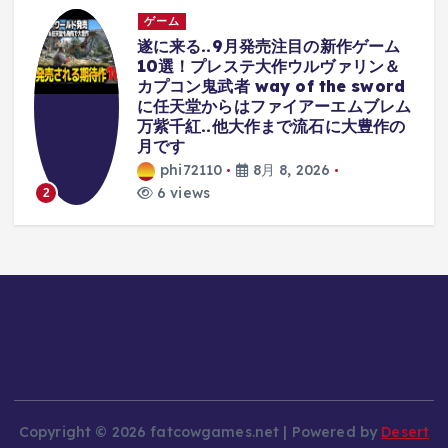
ゲーム
遂に来る..9月発売注目の新作ゲーム
ミ
10選！プレステ大作ウルヴァリン＆
主
カプコン鬼武者 way of the sword
ビ
に任天堂からはファイアーエムブレム
万紫千紅..他大作まで流石に大豊作の
月です
phi72110
8月 8, 2026
6 views
2
Copyright © 2026 fatcowgames.net | Powered by
Desert