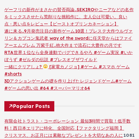
ゲーフリの新作がまさかの賛否両論..SEKIROやニーアなどの名作
をミックスさせたら荒削りな挑戦作に。主人公は可愛い。良い
点・悪い点をレビュー【ビーストオブリンカネーション】
遂に来る..9月発売注目の新作ゲーム10選！プレステ大作ウルヴァ
リン＆カプコン鬼武者 way of the swordに任天堂からはファイ
アーエムブレム 万紫千紅..他大作まで流石に大豊作の月です
RTA世界１位なら全身連動でバグできるやろ #ゲーム実況 #いか
ぼうず #ゼルダの伝説 #ブレスオブザワイルド
一緒にクリアしょ?
[家電カノジョ] #ゲーム #スマホ ゲーム
#shorts
3Dアクションゲームの礎を作り上げたレジェンドゲーム#ゲーム
#ゲームの思い出 #64 #スーパーマリオ64
Popular Posts
有限会社トラスト・コーポレーション 最短3時間で買取！低手数
料！西日本エリアに特化、全国対応【ファクタリング福岡 】
クリスマス、お正月には素敵なプレゼントを大切なあの人に
1081