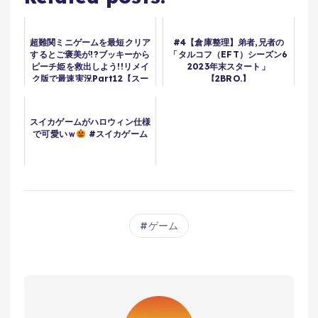
超難関ミニゲームを最短クリア
#4【倉庫整理】弟者,兄者の
するとご褒美が!?ブッキーから
「タルコフ（EFT）シーズン6
ピーチ姫を救出しよう!!リメイ
2023年末スタート」
ク版で最速実況Part12【スー
【2BRO.】
パーマリオRPG】
スイカゲームがハロウィン仕様
で可愛いｗ
#スイカゲーム
ゲーム