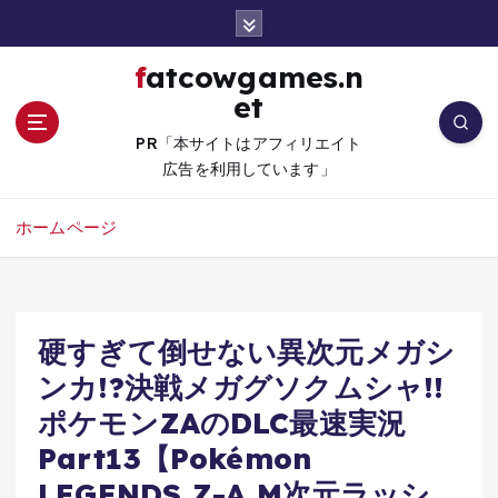
コ
ン
テ
fatcowgames.n
ン
et
ツ
へ
PR「本サイトはアフィリエイト
移
広告を利用しています」
動
ホームページ
硬すぎて倒せない異次元メガシ
ンカ!?決戦メガグソクムシャ!!
ポケモンZAのDLC最速実況
Part13【Pokémon
LEGENDS Z-A M次元ラッシ