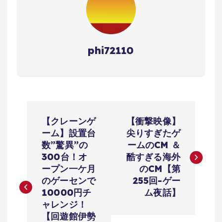
phi72110
投
【クレーンゲ
【衝撃映像】
稿
ーム】設置台
尖りすぎたゲ
数”驚異”の
ームのCM ＆
ナ
300台！オ
酷すぎる海外
ープン一ケ月
のCM【第
ビ
のゲーセンで
255回-ゲー
10000円チ
ム夜話】
ゲ
ャレンジ！
【回遊館伊勢