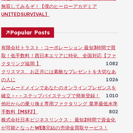
無双してみるぞ！【僕のヒーローアカデミア
UNITEDSURVIVAL】
Popular Posts
有限会社トラスト・コーポレーション 最短3時間で買
取！低手数料！西日本エリアに特化、全国対応【ファ
クタリング福岡 】
1082
クリスマス、お正月には素敵なプレゼントを大切なあ
の人に
1026
ムームードメインであなたのオンラインプレゼンスを
確立 - - - ステップバイステップで簡単登録！
1010
他社からの乗り換え専用ファクタリング 業界最低水準
手数料【MSFJ】
802
株式会社日本ビジネスリンクス： 最短2時間で資金化
が可能となったWEB完結の売掛金買取サービス！