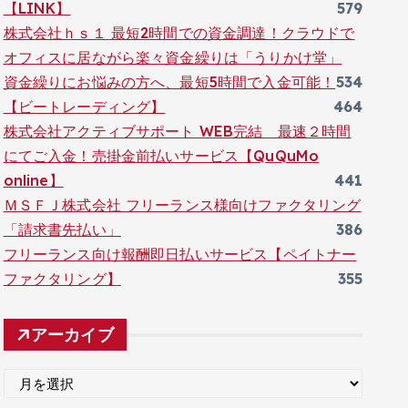
【LINK】
579
株式会社ｈｓ１ 最短2時間での資金調達！クラウドで
オフィスに居ながら楽々資金繰りは「うりかけ堂」
資金繰りにお悩みの方へ、最短5時間で入金可能！
534
【ビートレーディング】
464
株式会社アクティブサポート WEB完結 最速２時間
にてご入金！売掛金前払いサービス【QuQuMo
online】
441
ＭＳＦＪ株式会社 フリーランス様向けファクタリング
「請求書先払い」
386
フリーランス向け報酬即日払いサービス【ペイトナー
ファクタリング】
355
アーカイブ
ア
ー