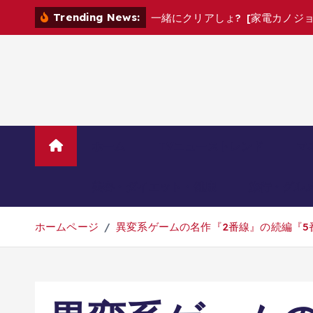
コ
Trending News:
一
緒
に
ク
リ
ア
し
ょ
?
[
家
電
カ
ノ
ジ
ン
テ
ン
ツ
へ
移
動
ホーム
TVニューストレンド
マ
美容・ダイエット・健康
旅行・グル
ホームページ
異変系ゲームの名作『2番線』の続編『5