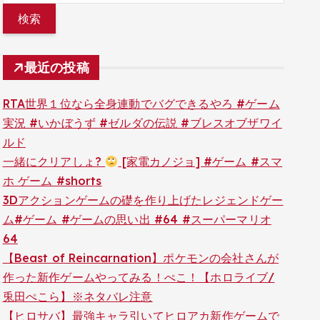
最近の投稿
RTA世界１位なら全身連動でバグできるやろ #ゲーム
実況 #いかぼうず #ゼルダの伝説 #ブレスオブザワイ
ルド
一緒にクリアしょ?
[家電カノジョ] #ゲーム #スマ
ホ ゲーム #shorts
3Dアクションゲームの礎を作り上げたレジェンドゲー
ム#ゲーム #ゲームの思い出 #64 #スーパーマリオ
64
【Beast of Reincarnation】ポケモンの会社さんが
作った新作ゲームやってみる！ぺこ！【ホロライブ/
兎田ぺこら】※ネタバレ注意
【ヒロサバ】最強キャラ引いてヒロアカ新作ゲームで