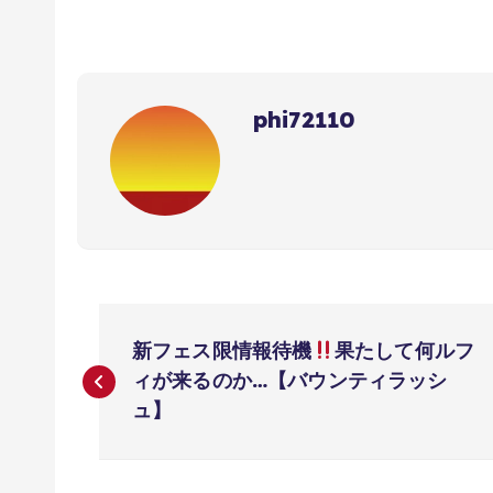
phi72110
投
新フェス限情報待機
果たして何ルフ
稿
ィが来るのか…【バウンティラッシ
ュ】
ナ