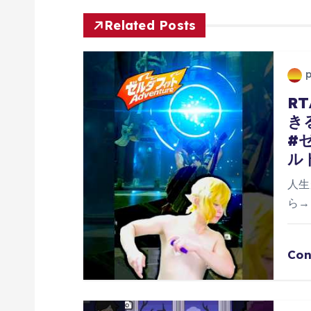
ビ
Related Posts
ゲ
ー
R
き
シ
#
ル
ョ
人生
ン
ら→h
Con