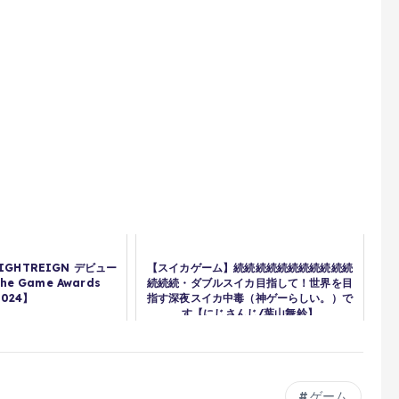
NIGHTREIGN デビュー
【スイカゲーム】続続続続続続続続続続続
e Game Awards
続続続・ダブルスイカ目指して！世界を目
2024】
指す深夜スイカ中毒（神ゲーらしい。）で
す【にじさんじ/葉山舞鈴】
ゲーム