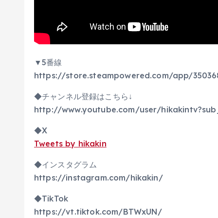
▼5番線
https://store.steampowered.com/app/3503
◆チャンネル登録はこちら↓
http://www.youtube.com/user/hikakintv?sub
◆X
Tweets by hikakin
◆インスタグラム
https://instagram.com/hikakin/
◆TikTok
https://vt.tiktok.com/BTWxUN/