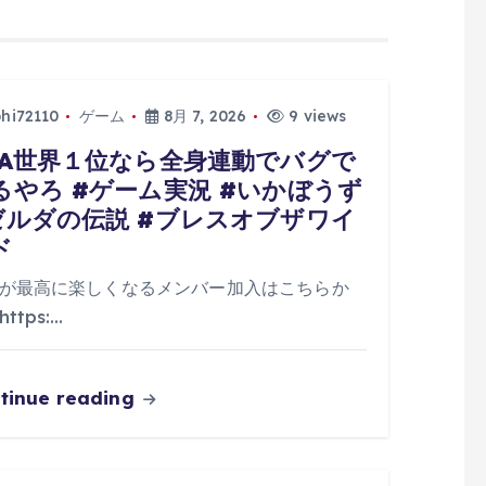
phi72110
ゲーム
8月 7, 2026
9 views
TA世界１位なら全身連動でバグで
るやろ #ゲーム実況 #いかぼうず
ゼルダの伝説 #ブレスオブザワイ
ド
が最高に楽しくなるメンバー加入はこちらか
ttps:…
tinue reading