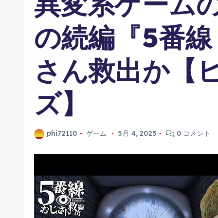
異変系ゲームの
の続編『5番線
さん救出か【
ズ】
phi72110
ゲーム
5月 4, 2025
0 コメント