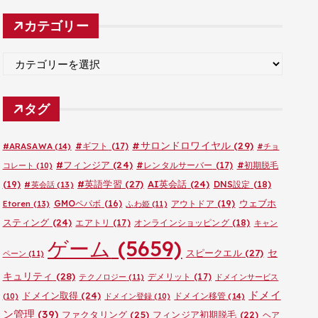
カ
カテゴリー
イ
ブ
カ
テ
ゴ
タグ
リ
ー
#サロンドロワイヤル
(29)
#ARASAWA
(14)
#ギフト
(17)
#チョ
#フィンジア
(24)
#レンタルサーバー
(17)
#初期脱毛
コレート
(10)
#英語学習
(27)
AI英会話
(24)
(19)
DNS設定
(18)
#英会話
(13)
ウェブホ
GMOペパボ
(16)
アウトドア
(19)
Etoren
(13)
ふわ姫
(11)
スティング
(24)
エアトリ
(17)
オンラインショッピング
(18)
キャン
ゲーム
(5659)
セ
スピークエル
(27)
ペーン
(11)
キュリティ
(28)
デメリット
(17)
テクノロジー
(11)
ドメインサービス
ドメイ
ドメイン取得
(24)
ドメイン移管
(14)
(10)
ドメイン登録
(10)
ン管理
(39)
ファクタリング
(25)
フィンジア初期脱毛
(22)
ヘア