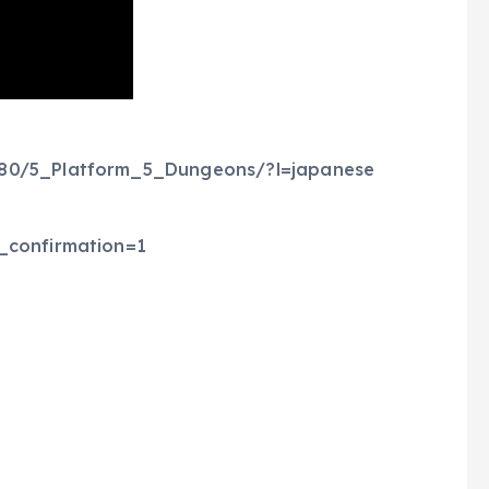
680/5_Platform_5_Dungeons/?l=japanese
_confirmation=1