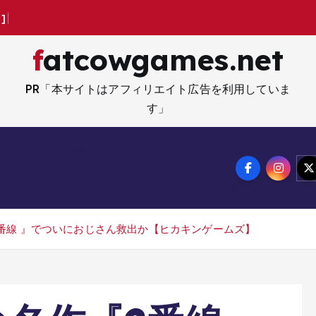
ョ
]
#
ゲ
ー
ム
#
ス
fatcowgames.net
PR「本サイトはアフィリエイト広告を利用していま
す」
ネー・資産・副業
生活・ライフ
メ
サイトマップ
特定商取引法記載事項
番線 』でついにおじさん救出か【ヒカキンゲームズ】