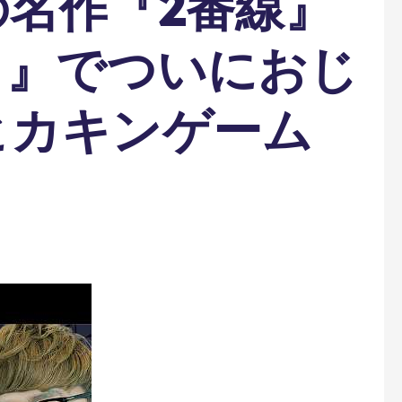
名作『2番線』
 』でついにおじ
ヒカキンゲーム