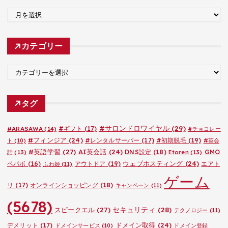
ア
ー
カ
カテゴリー
イ
ブ
カ
テ
ゴ
タグ
リ
ー
#サロンドロワイヤル
(29)
#ARASAWA
(14)
#ギフト
(17)
#チョコレー
#フィンジア
(24)
#レンタルサーバー
(17)
#初期脱毛
(19)
ト
(10)
#英会
#英語学習
(27)
AI英会話
(24)
DNS設定
(18)
GMO
話
(13)
Etoren
(13)
ウェブホスティング
(24)
ペパボ
(16)
アウトドア
(19)
エアト
ふわ姫
(11)
ゲーム
リ
(17)
オンラインショッピング
(18)
キャンペーン
(11)
(5678)
セキュリティ
(28)
スピークエル
(27)
テクノロジー
(11)
ドメイン取得
(24)
デメリット
(17)
ドメインサービス
(10)
ドメイン登録