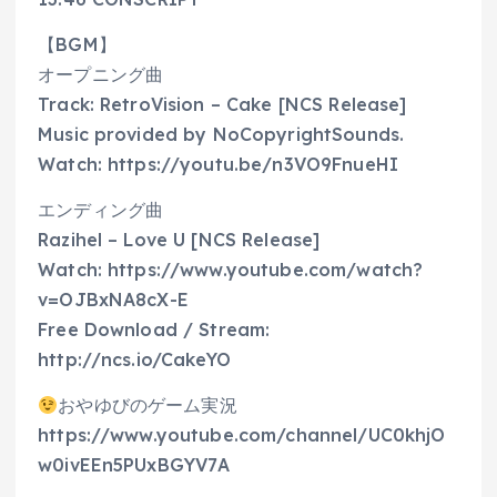
【BGM】
オープニング曲
Track: RetroVision – Cake [NCS Release]
Music provided by NoCopyrightSounds.
Watch: https://youtu.be/n3VO9FnueHI
エンディング曲
Razihel – Love U [NCS Release]
Watch: https://www.youtube.com/watch?
v=OJBxNA8cX-E
Free Download / Stream:
http://ncs.io/CakeYO
おやゆびのゲーム実況
https://www.youtube.com/channel/UC0khjO
w0ivEEn5PUxBGYV7A