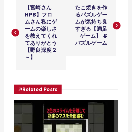
投
【宮崎さん
たこ焼きを作
稿
HPB】フロ
るパズルゲー
ムさん私にゲ
ムが気持ち良
ナ
ームの楽しさ
すぎる【満足
を教えてくれ
ゲーム】 #
ビ
てありがとう
パズルゲーム
【野良深度２
ゲ
～】
ー
シ
Related Posts
ョ
ン