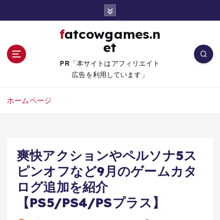
コ
ン
テ
fatcowgames.n
ン
et
ツ
へ
PR「本サイトはアフィリエイト
移
広告を利用しています」
動
ホームページ
爽快アクションやペルソナ5ス
ピンオフなど9月のゲームカタ
ログ追加を紹介
【PS5/PS4/PSプラス】