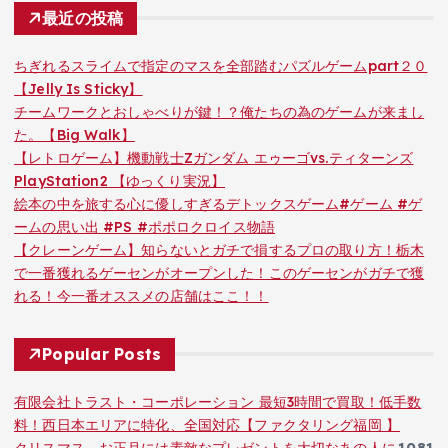
最近の投稿
ちぎれるスライムで指定のマスを全部踏むパズルゲームpart２０
【Jelly Is Sticky】
チームワークとおしゃべりが鍵！？俺たちの為のゲームが来まし
た。【Big Walk】
【レトロゲーム】機動戦士Zガンダム エゥーゴvs.ティターンズ
PlayStation2 【ゆっくり実況】
絵本の中を旅する心に優しすぎるデトックスゲーム#ゲーム #ゲ
ームの思い出 #PS #ポポロクロイス物語
【クレーンゲーム】知らないとガチで損するプロの取り方！栃木
で一番獲れるゲーセンがオープンした！このゲーセンがガチで獲
れる！今一番オススメの店舗はここ！！
Popular Posts
有限会社トラスト・コーポレーション 最短3時間で買取！低手数
料！西日本エリアに特化、全国対応【ファクタリング福岡 】
クリスマス、お正月には素敵なプレゼントを大切なあの人に
1081