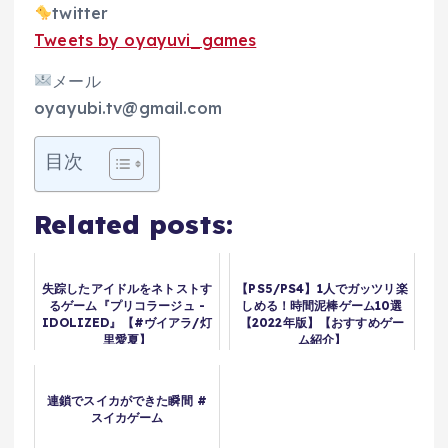
twitter
Tweets by oyayuvi_games
メール
oyayubi.tv@gmail.com
目次
Related posts:
失踪したアイドルをネトストす
【PS5/PS4】1人でガッツリ楽
るゲーム『プリコラージュ -
しめる！時間泥棒ゲーム10選
IDOLIZED』【#ヴイアラ/灯
【2022年版】【おすすめゲー
里愛夏】
ム紹介】
連鎖でスイカができた瞬間 #
スイカゲーム