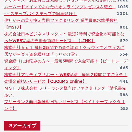
ムームードメインであなたのオンラインプレゼンスを確立 -
1025
- - ステップバイステップで簡単登録！
1001
他社からの乗り換え専用ファクタリング 業界最低水準手数料
【MSFJ】
801
株式会社日本ビジネスリンクス： 最短2時間で資金化が可能とな
ったWEB完結の売掛金買取サービス！【LINK】
579
株式会社ｈｓ１ 最短2時間での資金調達！クラウドでオフィスに
居ながら楽々資金繰りは「うりかけ堂」
534
資金繰りにお悩みの方へ、最短5時間で入金可能！【ビートレーデ
ィング】
465
株式会社アクティブサポート WEB完結 最速２時間にてご入金！
売掛金前払いサービス【QuQuMo online】
441
ＭＳＦＪ株式会社 フリーランス様向けファクタリング「請求書先
払い」
386
フリーランス向け報酬即日払いサービス【ペイトナーファクタリ
ング】
355
アーカイブ