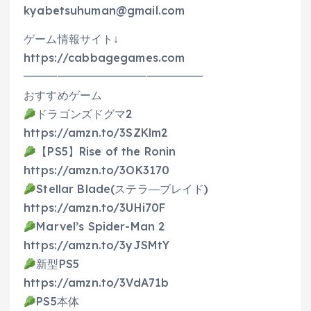
kyabetsuhuman@gmail.com
ゲーム情報サイト↓
https://cabbagegames.com
━━━━━━━━━━━━━━━━
おすすめゲーム
ドラゴンズドグマ2
https://amzn.to/3SZKlm2
【PS5】Rise of the Ronin
https://amzn.to/3OK3170
Stellar Blade(ステラ―ブレイド)
https://amzn.to/3UHi70F
Marvel’s Spider-Man 2
https://amzn.to/3yJSMtY
新型PS5
https://amzn.to/3VdA71b
PS5本体