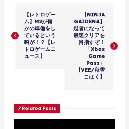
投
【レトロゲー
【NINJA
稿
ム】M2が何
GAIDEN4】
かの準備をし
忍者になって
ナ
ているという
最速クリアを
噂が！？【レ
目指すぞ！
ビ
トロゲームニ
「Xbox
ュース】
Game
ゲ
Pass」
【VEE/秋雪
ー
こはく】
シ
ョ
Related Posts
ン