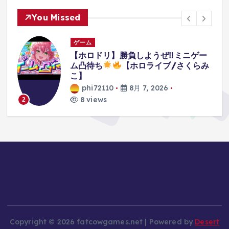
You Missed
ゲーム
ー
【10時間プレイ感想】『Beast of
み
Reincarnation』ゲームフリークに
よる注目作！実際どうなの？【ビース
ト・オブ・リンカネーション / PS5
/ XBOX】
phi72110
8月 7, 2026
8 views
3