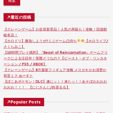
最近の投稿
【クレーンゲーム】お盆前新景品！人気の再販も！攻略！回遊館
岐阜店！
【ホロドリ】勝負しようぜ‼ミニゲーム凸待ち
【ホロライブ/
さくらみこ】
【10時間プレイ感想】『Beast of Reincarnation』ゲームフリ
ークによる注目作！実際どうなの？【ビースト・オブ・リンカネ
ーション / PS5 / XBOX】
【クレーンゲーム】8月最新フィギュア攻略 メスガキかお清楚か
初音ミク ぬーすと
【ぽこあポケモン！DLC】遂にッ！！来たッ！！あそぼおおおお
おおお！！！ 【にじさんじ/鈴原るる】
Popular Posts