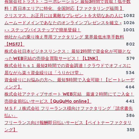
有限会社トラスト・コーポレーション 最短3時間で買取！低手数
料！西日本エリアに特化、全国対応【ファクタリング福岡 】
クリスマス、お正月には素敵なプレゼントを大切なあの人に
1082
ムームードメインであなたのオンラインプレゼンスを確立 -
1026
- - ステップバイステップで簡単登録！
1001
他社からの乗り換え専用ファクタリング 業界最低水準手数料
【MSFJ】
802
株式会社日本ビジネスリンクス： 最短2時間で資金化が可能とな
ったWEB完結の売掛金買取サービス！【LINK】
579
株式会社ｈｓ１ 最短2時間での資金調達！クラウドでオフィスに
居ながら楽々資金繰りは「うりかけ堂」
534
資金繰りにお悩みの方へ、最短5時間で入金可能！【ビートレーデ
ィング】
464
株式会社アクティブサポート WEB完結 最速２時間にてご入金！
売掛金前払いサービス【QuQuMo online】
441
ＭＳＦＪ株式会社 フリーランス様向けファクタリング「請求書先
払い」
386
フリーランス向け報酬即日払いサービス【ペイトナーファクタリ
ング】
355