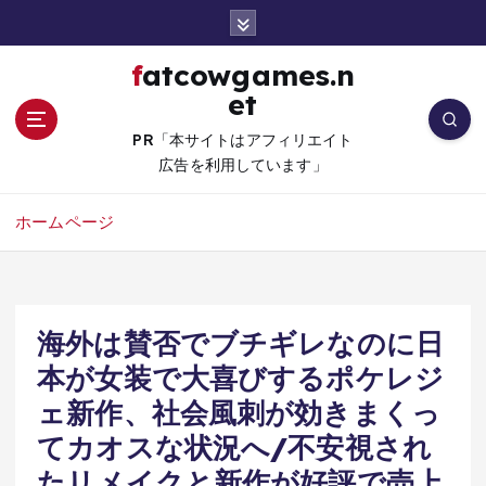
コ
ン
テ
fatcowgames.n
ン
et
ツ
へ
PR「本サイトはアフィリエイト
移
広告を利用しています」
動
ホームページ
海外は賛否でブチギレなのに日
本が女装で大喜びするポケレジ
ェ新作、社会風刺が効きまくっ
てカオスな状況へ/不安視され
たリメイクと新作が好評で売上