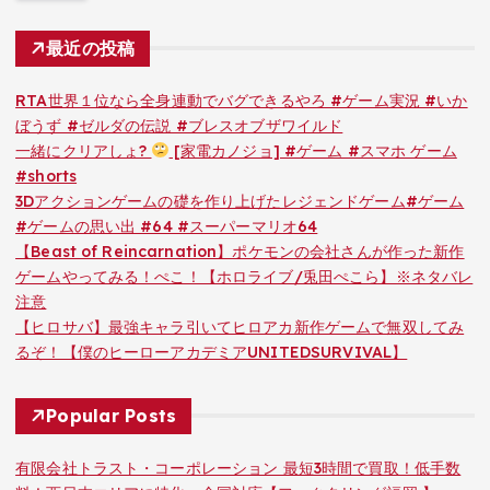
最近の投稿
RTA世界１位なら全身連動でバグできるやろ #ゲーム実況 #いか
ぼうず #ゼルダの伝説 #ブレスオブザワイルド
一緒にクリアしょ?
[家電カノジョ] #ゲーム #スマホ ゲーム
#shorts
3Dアクションゲームの礎を作り上げたレジェンドゲーム#ゲーム
#ゲームの思い出 #64 #スーパーマリオ64
【Beast of Reincarnation】ポケモンの会社さんが作った新作
ゲームやってみる！ぺこ！【ホロライブ/兎田ぺこら】※ネタバレ
注意
【ヒロサバ】最強キャラ引いてヒロアカ新作ゲームで無双してみ
るぞ！【僕のヒーローアカデミアUNITEDSURVIVAL】
Popular Posts
有限会社トラスト・コーポレーション 最短3時間で買取！低手数