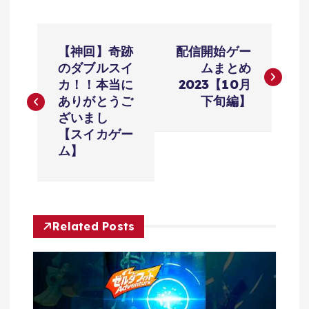
投
【神回】奇跡
配信開始ゲー
稿
のダブルスイ
ムまとめ
カ！！本当に
2023【10月
ナ
ありがとうご
下旬編】
ざいまし
ビ
【スイカゲー
ム】
ゲ
ー
Related Posts
シ
ョ