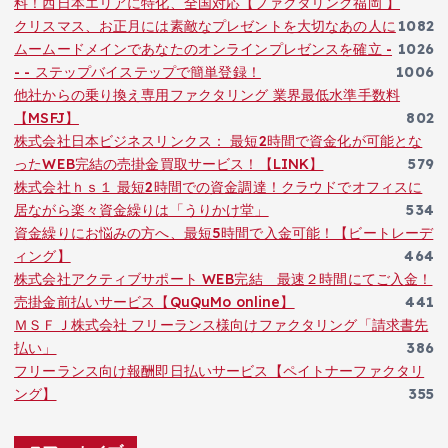
料！西日本エリアに特化、全国対応【ファクタリング福岡 】
クリスマス、お正月には素敵なプレゼントを大切なあの人に
1082
ムームードメインであなたのオンラインプレゼンスを確立 -
1026
- - ステップバイステップで簡単登録！
1006
他社からの乗り換え専用ファクタリング 業界最低水準手数料
【MSFJ】
802
株式会社日本ビジネスリンクス： 最短2時間で資金化が可能とな
ったWEB完結の売掛金買取サービス！【LINK】
579
株式会社ｈｓ１ 最短2時間での資金調達！クラウドでオフィスに
居ながら楽々資金繰りは「うりかけ堂」
534
資金繰りにお悩みの方へ、最短5時間で入金可能！【ビートレーデ
ィング】
464
株式会社アクティブサポート WEB完結 最速２時間にてご入金！
売掛金前払いサービス【QuQuMo online】
441
ＭＳＦＪ株式会社 フリーランス様向けファクタリング「請求書先
払い」
386
フリーランス向け報酬即日払いサービス【ペイトナーファクタリ
ング】
355