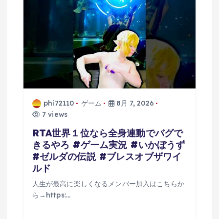
ン
phi72110
ゲーム
8月 7, 2026
7 views
RTA世界１位なら全身連動でバグで
きるやろ #ゲーム実況 #いかぼうず
#ゼルダの伝説 #ブレスオブザワイ
ルド
人生が最高に楽しくなるメンバー加入はこちらか
ら→https:…