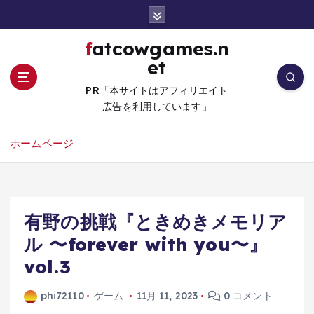
コ
ン
テ
fatcowgames.n
ン
et
ツ
へ
PR「本サイトはアフィリエイト
移
広告を利用しています」
動
ホームページ
有野の挑戦『ときめきメモリア
ル 〜forever with you〜』
vol.3
phi72110
ゲーム
11月 11, 2023
0 コメント