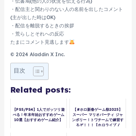
・伝書鳩(他の人の状況を伝える行為)
・配信主と関わりのない人の名前を出したコメント
(主が出した時はOK)
・配信を離脱するときの挨拶
・荒らしとそれへの反応
たまにコメント見逃します
©︎ 2024 Aladdin X Inc.
目次
Related posts:
【PS5/PS4】1人でガッツリ遊
【#ホロ新春ゲーム祭2025】
べる！年末年始おすすめゲーム
スーパー マリオパーティ ジャ
10選【おすすめゲーム紹介】
ンボリー！トワチームで練習す
るぞ！！！【ホロライブ /
AZKi / 常闇トワ / 宝鐘マリン
/ 轟はじめ】