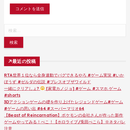
検
索:
最近の投稿
RTA世界１位なら全身連動でバグできるやろ #ゲーム実況 #いか
ぼうず #ゼルダの伝説 #ブレスオブザワイルド
一緒にクリアしょ?
[家電カノジョ] #ゲーム #スマホ ゲーム
#shorts
3Dアクションゲームの礎を作り上げたレジェンドゲーム#ゲーム
#ゲームの思い出 #64 #スーパーマリオ64
【Beast of Reincarnation】ポケモンの会社さんが作った新作
ゲームやってみる！ぺこ！【ホロライブ/兎田ぺこら】※ネタバレ
注意