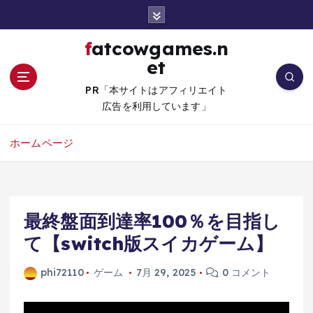
コ
ン
テ
fatcowgames.n
ン
et
ツ
へ
PR「本サイトはアフィリエイト
移
広告を利用しています」
動
ホームページ
最終盤面到達率100％を目指し
て【switch版スイカゲーム】
phi72110
ゲーム
7月 29, 2025
0 コメント