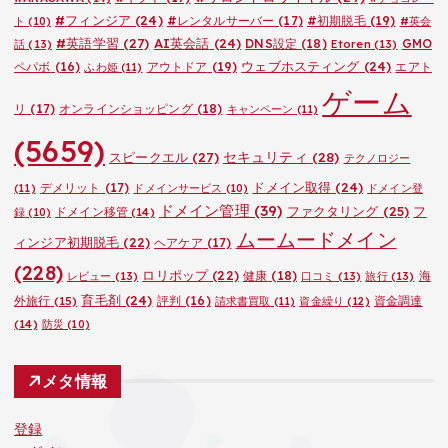
#フィンジア
(24)
#レンタルサーバー
(17)
#初期脱毛
(19)
ト
(10)
#英会
#英語学習
(27)
AI英会話
(24)
DNS設定
(18)
GMO
話
(13)
Etoren
(13)
ウェブホスティング
(24)
ペパボ
(16)
アウトドア
(19)
エアト
ふわ姫
(11)
ゲーム
リ
(17)
オンラインショッピング
(18)
キャンペーン
(11)
(5659)
セキュリティ
(28)
スピークエル
(27)
テクノロジー
ドメイン取得
(24)
デメリット
(17)
(11)
ドメインサービス
(10)
ドメイン登
ドメイン管理
(39)
ファクタリング
(25)
フ
ドメイン移管
(14)
録
(10)
ムームードメイン
ィンジア初期脱毛
(22)
ヘアケア
(17)
(228)
ロリポップ
(22)
健康
(18)
海
レビュー
(13)
口コミ
(13)
旅行
(13)
育毛剤
(24)
外旅行
(15)
評判
(16)
資金調達
請求書買取
(11)
資金繰り
(12)
(14)
防災
(10)
メタ情報
登録