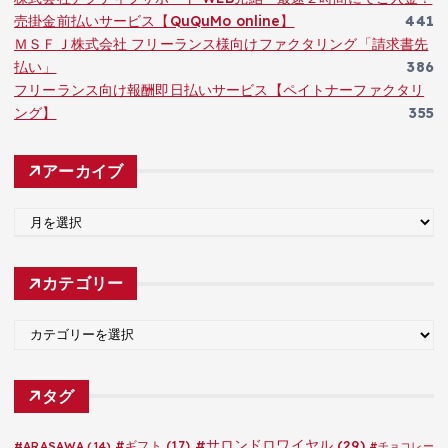
売掛金前払いサービス【QuQuMo online】
441
ＭＳＦＪ株式会社 フリーランス様向けファクタリング「請求書先
払い」
386
フリーランス向け報酬即日払いサービス【ペイトナーファクタリ
ング】
355
アーカイブ
ア
ー
カ
カテゴリー
イ
ブ
カ
テ
ゴ
タグ
リ
ー
#サロンドロワイヤル
(29)
#ARASAWA
(14)
#ギフト
(17)
#チョコレー