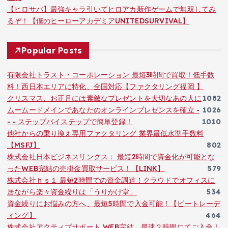
【ヒロサバ】最強キャラ引いてヒロアカ新作ゲームで無双してみ
るぞ！【僕のヒーローアカデミアUNITEDSURVIVAL】
Popular Posts
有限会社トラスト・コーポレーション 最短3時間で買取！低手数
料！西日本エリアに特化、全国対応【ファクタリング福岡 】
クリスマス、お正月には素敵なプレゼントを大切なあの人に
1082
ムームードメインであなたのオンラインプレゼンスを確立 -
1026
- - ステップバイステップで簡単登録！
1010
他社からの乗り換え専用ファクタリング 業界最低水準手数料
【MSFJ】
802
株式会社日本ビジネスリンクス： 最短2時間で資金化が可能とな
ったWEB完結の売掛金買取サービス！【LINK】
579
株式会社ｈｓ１ 最短2時間での資金調達！クラウドでオフィスに
居ながら楽々資金繰りは「うりかけ堂」
534
資金繰りにお悩みの方へ、最短5時間で入金可能！【ビートレーデ
ィング】
464
株式会社アクティブサポート WEB完結 最速２時間にてご入金！