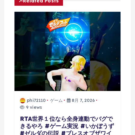
ン
Related Posts
phi72110
ゲーム
8月 7, 2026
9 views
RTA世界１位なら全身連動でバグで
きるやろ #ゲーム実況 #いかぼうず
#ゼルダの伝説 #ブレスオブザワイ