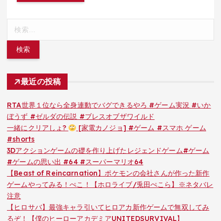
検
索:
最近の投稿
RTA世界１位なら全身連動でバグできるやろ #ゲーム実況 #いか
ぼうず #ゼルダの伝説 #ブレスオブザワイルド
一緒にクリアしょ?
[家電カノジョ] #ゲーム #スマホ ゲーム
#shorts
3Dアクションゲームの礎を作り上げたレジェンドゲーム#ゲーム
#ゲームの思い出 #64 #スーパーマリオ64
【Beast of Reincarnation】ポケモンの会社さんが作った新作
ゲームやってみる！ぺこ！【ホロライブ/兎田ぺこら】※ネタバレ
注意
【ヒロサバ】最強キャラ引いてヒロアカ新作ゲームで無双してみ
るぞ！【僕のヒーローアカデミアUNITEDSURVIVAL】