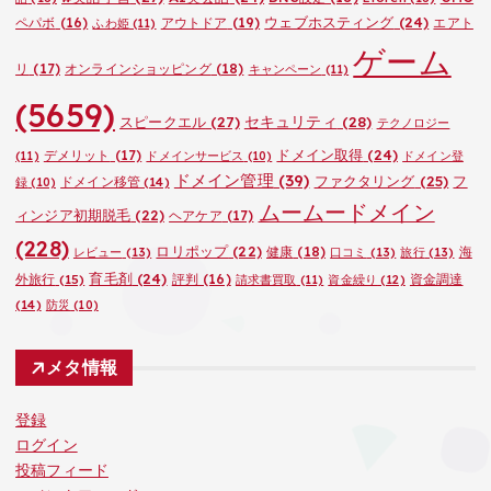
ウェブホスティング
(24)
ペパボ
(16)
アウトドア
(19)
エアト
ふわ姫
(11)
ゲーム
リ
(17)
オンラインショッピング
(18)
キャンペーン
(11)
(5659)
セキュリティ
(28)
スピークエル
(27)
テクノロジー
ドメイン取得
(24)
デメリット
(17)
(11)
ドメインサービス
(10)
ドメイン登
ドメイン管理
(39)
ファクタリング
(25)
フ
ドメイン移管
(14)
録
(10)
ムームードメイン
ィンジア初期脱毛
(22)
ヘアケア
(17)
(228)
ロリポップ
(22)
健康
(18)
海
レビュー
(13)
口コミ
(13)
旅行
(13)
育毛剤
(24)
外旅行
(15)
評判
(16)
資金調達
請求書買取
(11)
資金繰り
(12)
(14)
防災
(10)
メタ情報
登録
ログイン
投稿フィード