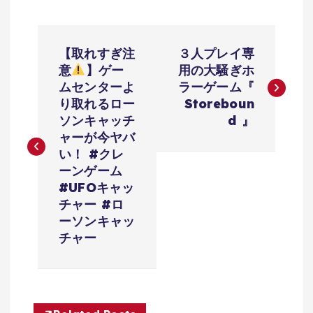
投
【取れすぎ注
３人プレイ専
稿
意
】ゲー
用の大騒ぎホ
ムセンターよ
ラーゲーム『
ナ
り取れるロー
Storeboun
ソンキャッチ
d 』
ビ
ャーが今ヤバ
い！ #クレ
ゲ
ーンゲーム
#UFOキャッ
ー
チャー #ロ
ーソンキャッ
シ
チャー
ョ