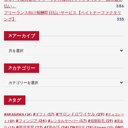
払い」
386
フリーランス向け報酬即日払いサービス【ペイトナーファクタリ
ング】
355
アーカイブ
ア
ー
カ
カテゴリー
イ
ブ
カ
テ
ゴ
タグ
リ
ー
#サロンドロワイヤル
(29)
#ARASAWA
(14)
#ギフト
(17)
#チョコレー
#フィンジア
(24)
#レンタルサーバー
(17)
#初期脱毛
(19)
ト
(10)
#英会
#英語学習
(27)
AI英会話
(24)
DNS設定
(18)
GMO
話
(13)
Etoren
(13)