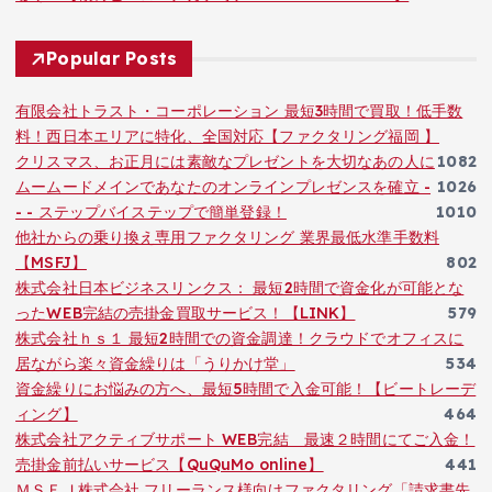
Popular Posts
有限会社トラスト・コーポレーション 最短3時間で買取！低手数
料！西日本エリアに特化、全国対応【ファクタリング福岡 】
クリスマス、お正月には素敵なプレゼントを大切なあの人に
1082
ムームードメインであなたのオンラインプレゼンスを確立 -
1026
- - ステップバイステップで簡単登録！
1010
他社からの乗り換え専用ファクタリング 業界最低水準手数料
【MSFJ】
802
株式会社日本ビジネスリンクス： 最短2時間で資金化が可能とな
ったWEB完結の売掛金買取サービス！【LINK】
579
株式会社ｈｓ１ 最短2時間での資金調達！クラウドでオフィスに
居ながら楽々資金繰りは「うりかけ堂」
534
資金繰りにお悩みの方へ、最短5時間で入金可能！【ビートレーデ
ィング】
464
株式会社アクティブサポート WEB完結 最速２時間にてご入金！
売掛金前払いサービス【QuQuMo online】
441
ＭＳＦＪ株式会社 フリーランス様向けファクタリング「請求書先