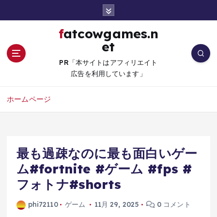
コ
ン
テ
fatcowgames.n
ン
et
ツ
へ
PR「本サイトはアフィリエイト
移
広告を利用しています」
動
ホームページ
最も過疎なのに最も面白いゲー
ム#fortnite #ゲーム #fps #
フォトナ#shorts
phi72110
ゲーム
11月 29, 2025
0 コメント