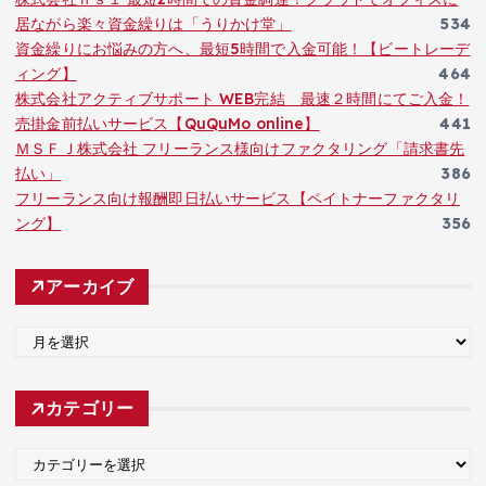
居ながら楽々資金繰りは「うりかけ堂」
534
資金繰りにお悩みの方へ、最短5時間で入金可能！【ビートレーデ
ィング】
464
株式会社アクティブサポート WEB完結 最速２時間にてご入金！
売掛金前払いサービス【QuQuMo online】
441
ＭＳＦＪ株式会社 フリーランス様向けファクタリング「請求書先
払い」
386
フリーランス向け報酬即日払いサービス【ペイトナーファクタリ
ング】
356
アーカイブ
ア
ー
カ
カテゴリー
イ
ブ
カ
テ