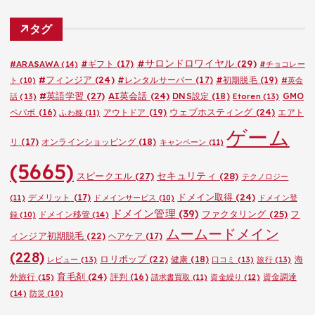
ゴ
タグ
リ
ー
#サロンドロワイヤル
(29)
#ARASAWA
(14)
#ギフト
(17)
#チョコレー
#フィンジア
(24)
#レンタルサーバー
(17)
#初期脱毛
(19)
ト
(10)
#英会
#英語学習
(27)
AI英会話
(24)
DNS設定
(18)
GMO
話
(13)
Etoren
(13)
ウェブホスティング
(24)
ペパボ
(16)
アウトドア
(19)
エアト
ふわ姫
(11)
ゲーム
リ
(17)
オンラインショッピング
(18)
キャンペーン
(11)
(5665)
セキュリティ
(28)
スピークエル
(27)
テクノロジー
ドメイン取得
(24)
デメリット
(17)
(11)
ドメインサービス
(10)
ドメイン登
ドメイン管理
(39)
ファクタリング
(25)
フ
ドメイン移管
(14)
録
(10)
ムームードメイン
ィンジア初期脱毛
(22)
ヘアケア
(17)
(228)
ロリポップ
(22)
健康
(18)
海
レビュー
(13)
口コミ
(13)
旅行
(13)
育毛剤
(24)
外旅行
(15)
評判
(16)
資金調達
請求書買取
(11)
資金繰り
(12)
(14)
防災
(10)