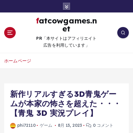
コ
ン
テ
fatcowgames.n
ン
et
ツ
へ
PR「本サイトはアフィリエイト
移
広告を利用しています」
動
ホームページ
新作リアルすぎる3D青鬼ゲー
ムが本家の怖さを超えた・・・
【青鬼 3D 実況プレイ】
phi72110
ゲーム
8月 13, 2023
0 コメント