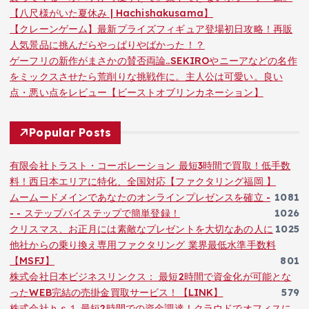
【八尺様がいた夏休み | Hachishakusama】
【クレーンゲーム】最新プライズフィギュア登場初日攻略！再販
人気景品に挑んだらやっぱりやばかった！？
ゲーフリの新作がまさかの賛否両論..SEKIROやニーアなどの名作
をミックスさせたら荒削りな挑戦作に。主人公は可愛い。良い
点・悪い点をレビュー【ビーストオブリンカネーション】
Popular Posts
有限会社トラスト・コーポレーション 最短3時間で買取！低手数
料！西日本エリアに特化、全国対応【ファクタリング福岡 】
ムームードメインであなたのオンラインプレゼンスを確立 -
1081
- - ステップバイステップで簡単登録！
1026
クリスマス、お正月には素敵なプレゼントを大切なあの人に
1025
他社からの乗り換え専用ファクタリング 業界最低水準手数料
【MSFJ】
801
株式会社日本ビジネスリンクス： 最短2時間で資金化が可能とな
ったWEB完結の売掛金買取サービス！【LINK】
579
株式会社ｈｓ１ 最短2時間での資金調達！クラウドでオフィスに