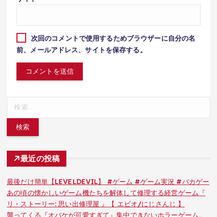
次回のコメントで使用するためブラウザーに自分の名
前、メールアドレス、サイトを保存する。
検
索:
最近の投稿
最後だけ簡単【LEVELDEVIL】 #ゲーム #ゲーム実況 #バカゲー
あの頃の懐かしいゲーム機たちを解体して修理する経営ゲーム『
リ・ストーリー: 思い出修理屋 』【 エビオ/にじさんじ 】
襲ってくる『オバケが可愛すぎて』集中できないホラーゲーム。