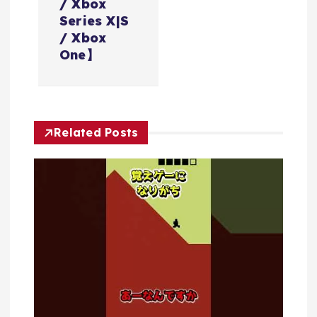
/ Xbox
シ
Series X|S
/ Xbox
ョ
One】
ン
Related Posts