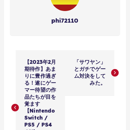
phi72110
投
【2023年2月
「サワヤン」
稿
期待作】あま
とガチでゲー
りに豊作過ぎ
ム対決をして
ナ
る！遂にゲー
みた。
マー待望の作
ビ
品たちが目を
覚ます
ゲ
【Nintendo
Switch /
ー
PS5 / PS4