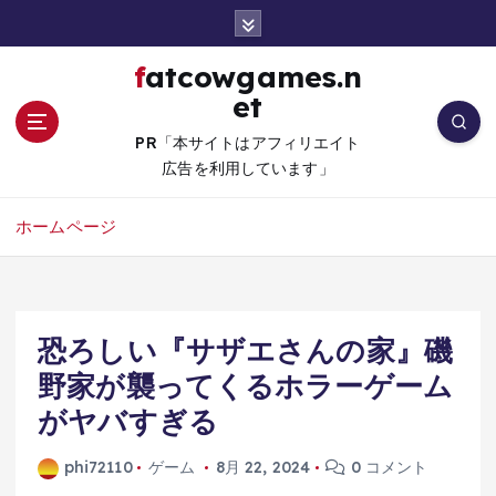
コ
ン
テ
fatcowgames.n
ン
et
ツ
へ
PR「本サイトはアフィリエイト
移
広告を利用しています」
動
ホームページ
恐ろしい『サザエさんの家』磯
野家が襲ってくるホラーゲーム
がヤバすぎる
phi72110
ゲーム
8月 22, 2024
0 コメント