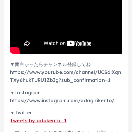
▼面白かったらチャンネル登録してね
https://www.youtube.com/channel/UCSdiXqn
TXy6hukTURUIZbIg?sub_confirmation=1
▼Instagram
https://www.instagram.com/odagirikento/
▼Twitter
Tweets by odakento_1