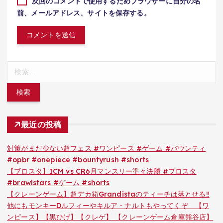
次回のコメントで使用するためブラウザーに自分の名
前、メールアドレス、サイトを保存する。
検
索:
最近の投稿
対策がまだ少ない超フェス #ワンピース #ゲーム #バウンティ
#opbr #onepiece #bountyrush #shorts
【ブロスタ】ICM vs CR6月マンスリー準々決勝 #ブロスタ
#brawlstars #ゲーム #shorts
【クレーンゲーム】超デカ箱Grandistaのティーチは落とせる‼︎
他にもモンキーDルフィーやキルア・ナルトもやってくぞ 【ワ
ンピース】【黒ひげ】【クレゲ】 【クレーンゲーム倉庫熊谷店】