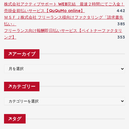
株式会社アクティブサポート WEB完結 最速２時間にてご入金！
売掛金前払いサービス【QuQuMo online】
442
ＭＳＦＪ株式会社 フリーランス様向けファクタリング「請求書先
払い」
385
フリーランス向け報酬即日払いサービス【ペイトナーファクタリ
ング】
353
アーカイブ
ア
ー
カ
カテゴリー
イ
ブ
カ
テ
ゴ
タグ
リ
ー