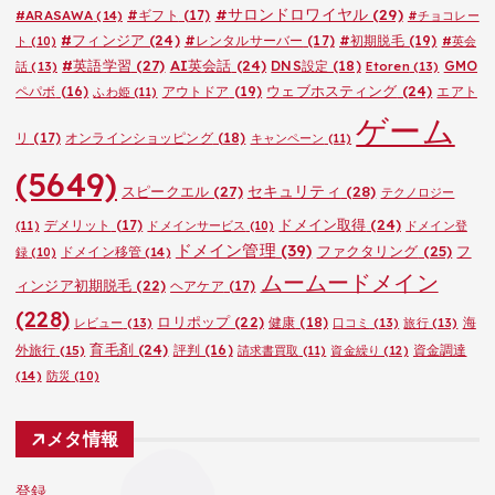
#サロンドロワイヤル
(29)
#ARASAWA
(14)
#ギフト
(17)
#チョコレー
#フィンジア
(24)
#レンタルサーバー
(17)
#初期脱毛
(19)
ト
(10)
#英会
#英語学習
(27)
AI英会話
(24)
DNS設定
(18)
GMO
話
(13)
Etoren
(13)
ウェブホスティング
(24)
ペパボ
(16)
アウトドア
(19)
エアト
ふわ姫
(11)
ゲーム
リ
(17)
オンラインショッピング
(18)
キャンペーン
(11)
(5649)
セキュリティ
(28)
スピークエル
(27)
テクノロジー
ドメイン取得
(24)
デメリット
(17)
(11)
ドメインサービス
(10)
ドメイン登
ドメイン管理
(39)
ファクタリング
(25)
フ
ドメイン移管
(14)
録
(10)
ムームードメイン
ィンジア初期脱毛
(22)
ヘアケア
(17)
(228)
ロリポップ
(22)
健康
(18)
海
レビュー
(13)
口コミ
(13)
旅行
(13)
育毛剤
(24)
外旅行
(15)
評判
(16)
資金調達
請求書買取
(11)
資金繰り
(12)
(14)
防災
(10)
メタ情報
登録