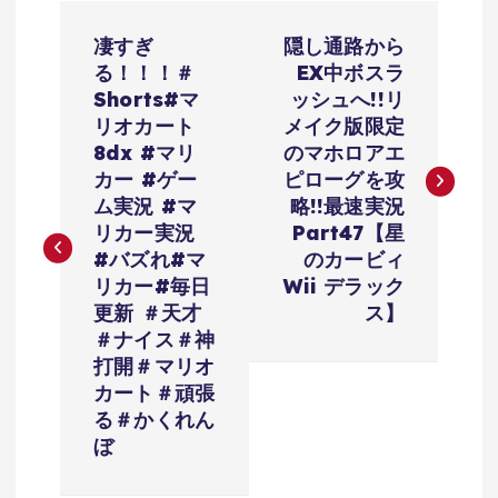
投
凄すぎ
隠し通路から
稿
る！！！＃
EX中ボスラ
Shorts#マ
ッシュへ!!リ
ナ
リオカート
メイク版限定
8dx #マリ
のマホロアエ
ビ
カー #ゲー
ピローグを攻
ム実況 #マ
略!!最速実況
ゲ
リカー実況
Part47【星
#バズれ#マ
のカービィ
ー
リカー#毎日
Wii デラック
更新 ＃天才
ス】
シ
＃ナイス＃神
打開＃マリオ
ョ
カート＃頑張
る＃かくれん
ぼ
ン