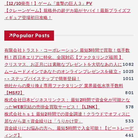
【12/10発売！】ゲーム『進撃の巨人３』PV
【クレーンゲーム】規格外の超デカ箱がヤバイ！最新プライズフ
ィギュア登場初日攻略！
Popular Posts
有限会社トラスト・コーポレーション 最短3時間で買取！低手数
料！西日本エリアに特化、全国対応【ファクタリング福岡 】
クリスマス、お正月には素敵なプレゼントを大切なあの人に
1082
ムームードメインであなたのオンラインプレゼンスを確立 -
1025
- - ステップバイステップで簡単登録！
1011
他社からの乗り換え専用ファクタリング 業界最低水準手数料
【MSFJ】
801
株式会社日本ビジネスリンクス： 最短2時間で資金化が可能とな
ったWEB完結の売掛金買取サービス！【LINK】
578
株式会社ｈｓ１ 最短2時間での資金調達！クラウドでオフィスに
居ながら楽々資金繰りは「うりかけ堂」
533
資金繰りにお悩みの方へ、最短5時間で入金可能！【ビートレーデ
ィング】
461