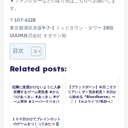
▼ファンレターなどの送り先はこちらへお願いしま
す。
〒107-6228
東京都港区赤坂9-7-1 ミッドタウン・タワー 28階
UUUM株式会社 オダケン宛
目次
Related posts:
近隣に迷惑かけないように人参
【ブラッドボーン】今日こそク
収穫するゲーム実況者 #から
リアいくぞ！完全初見！今日か
つけあっきぃ #あっきぃ #ゲ
ら始める『Bloodborne』ぺ
ーム実況 #スーパーマリオパ
こ！【ホロライブ/兎田ぺこ
ーティジャンボリー
ら】
１００日かけてブレインロット
のゲームをつくってみた