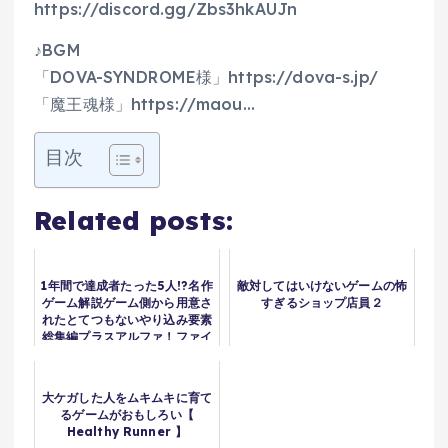
https://discord.gg/Zbs3hkAUJn
♪BGM
「DOVA-SYNDROME様」https://dova-s.jp/
「魔王魂様」https://maou…
目次
Related posts:
1年間で達成者たった5人!?名作
敵対してはいけないゲームの怖
ゲーム解説ゲーム側から用意さ
すぎるショップ店員２
れたとてつもないやり込み要素
総集編プラスアルファ！ファイ
ナルファンタジードラゴンクエ
ストなどPS1スーパーファミコ
ン名作ソフトなど
大ケガした人をムキムキに育て
るゲームがおもしろい【
Healthy Runner 】