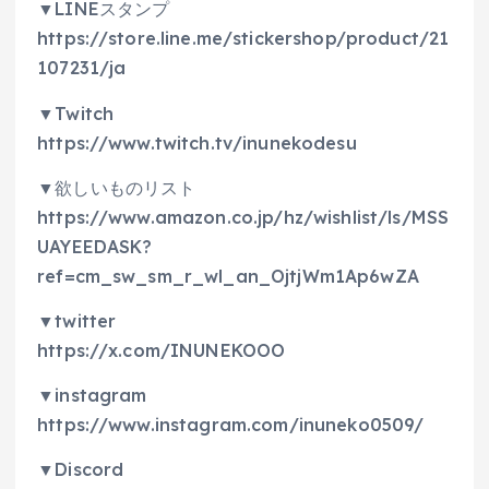
▼LINEスタンプ
https://store.line.me/stickershop/product/21
107231/ja
▼Twitch
https://www.twitch.tv/inunekodesu
▼欲しいものリスト
https://www.amazon.co.jp/hz/wishlist/ls/MSS
UAYEEDASK?
ref=cm_sw_sm_r_wl_an_OjtjWm1Ap6wZA
▼twitter
https://x.com/INUNEKOOO
▼instagram
https://www.instagram.com/inuneko0509/
▼Discord