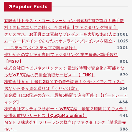
Popular Posts
有限会社トラスト・コーポレーション 最短3時間で買取！低手数
料！西日本エリアに特化、全国対応【ファクタリング福岡 】
クリスマス、お正月には素敵なプレゼントを大切なあの人に
1081
ムームードメインであなたのオンラインプレゼンスを確立 -
1025
- - ステップバイステップで簡単登録！
1001
他社からの乗り換え専用ファクタリング 業界最低水準手数料
【MSFJ】
801
株式会社日本ビジネスリンクス： 最短2時間で資金化が可能とな
ったWEB完結の売掛金買取サービス！【LINK】
579
株式会社ｈｓ１ 最短2時間での資金調達！クラウドでオフィスに
居ながら楽々資金繰りは「うりかけ堂」
534
資金繰りにお悩みの方へ、最短5時間で入金可能！【ビートレーデ
ィング】
464
株式会社アクティブサポート WEB完結 最速２時間にてご入金！
売掛金前払いサービス【QuQuMo online】
441
ＭＳＦＪ株式会社 フリーランス様向けファクタリング「請求書先
払い」
386