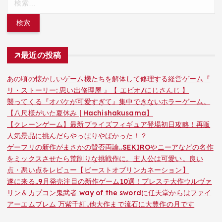
索:
最近の投稿
あの頃の懐かしいゲーム機たちを解体して修理する経営ゲーム『
リ・ストーリー: 思い出修理屋 』【 エビオ/にじさんじ 】
襲ってくる『オバケが可愛すぎて』集中できないホラーゲーム。
【八尺様がいた夏休み | Hachishakusama】
【クレーンゲーム】最新プライズフィギュア登場初日攻略！再販
人気景品に挑んだらやっぱりやばかった！？
ゲーフリの新作がまさかの賛否両論..SEKIROやニーアなどの名作
をミックスさせたら荒削りな挑戦作に。主人公は可愛い。良い
点・悪い点をレビュー【ビーストオブリンカネーション】
遂に来る..9月発売注目の新作ゲーム10選！プレステ大作ウルヴァ
リン＆カプコン鬼武者 way of the swordに任天堂からはファイ
アーエムブレム 万紫千紅..他大作まで流石に大豊作の月です