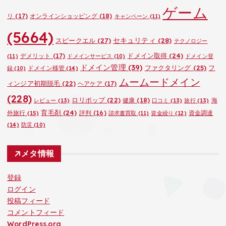
ゲーム
リ
(17)
オンラインショッピング
(18)
キャンペーン
(11)
(5664)
セキュリティ
(28)
スピークエル
(27)
テクノロジー
ドメイン取得
(24)
デメリット
(17)
(11)
ドメインサービス
(10)
ドメイン登
ドメイン管理
(39)
ファクタリング
(25)
フ
ドメイン移管
(14)
録
(10)
ムームードメイン
ィンジア初期脱毛
(22)
ヘアケア
(17)
(228)
ロリポップ
(22)
健康
(18)
海
レビュー
(13)
口コミ
(13)
旅行
(13)
育毛剤
(24)
外旅行
(15)
評判
(16)
資金調達
請求書買取
(11)
資金繰り
(12)
(14)
防災
(10)
メタ情報
登録
ログイン
投稿フィード
コメントフィード
WordPress.org