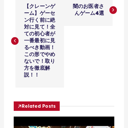
投
【クレーンゲ
闇のお医者さ
稿
ーム】ゲーセ
んゲーム4選
ン行く前に絶
ナ
対に見て！全
ての初心者が
ビ
一番最初に見
るべき動画！
ゲ
この形でやめ
ないで！取り
ー
方を徹底解
説！！
シ
ョ
Related Posts
ン