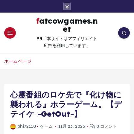
コ
ン
テ
fatcowgames.n
ン
et
ツ
へ
PR「本サイトはアフィリエイト
移
広告を利用しています」
動
ホームページ
心霊番組のロケ先で『化け物に
襲われる』ホラーゲーム。【デ
テイケ -GetOut-】
phi72110
ゲーム
11月 23, 2025
0 コメント