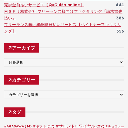
売掛金前払いサービス【QuQuMo online】
441
ＭＳＦＪ株式会社 フリーランス様向けファクタリング「請求書先
払い」
386
フリーランス向け報酬即日払いサービス【ペイトナーファクタリ
ング】
356
アーカイブ
ア
ー
カ
カテゴリー
イ
ブ
カ
テ
ゴ
タグ
リ
ー
#サロンドロワイヤル
(29)
#ARASAWA
(14)
#ギフト
(17)
#チョコレー