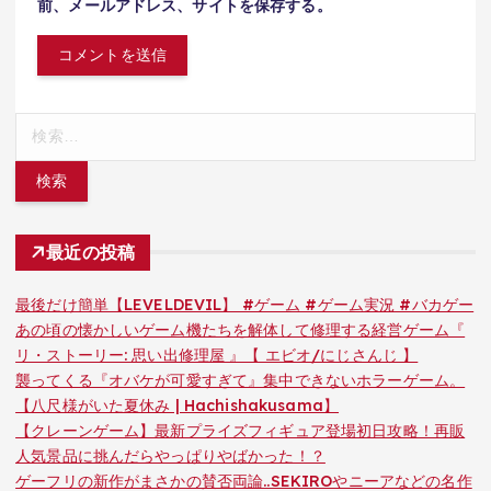
前、メールアドレス、サイトを保存する。
検
索:
最近の投稿
最後だけ簡単【LEVELDEVIL】 #ゲーム #ゲーム実況 #バカゲー
あの頃の懐かしいゲーム機たちを解体して修理する経営ゲーム『
リ・ストーリー: 思い出修理屋 』【 エビオ/にじさんじ 】
襲ってくる『オバケが可愛すぎて』集中できないホラーゲーム。
【八尺様がいた夏休み | Hachishakusama】
【クレーンゲーム】最新プライズフィギュア登場初日攻略！再販
人気景品に挑んだらやっぱりやばかった！？
ゲーフリの新作がまさかの賛否両論..SEKIROやニーアなどの名作