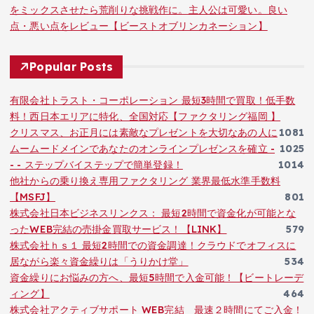
をミックスさせたら荒削りな挑戦作に。主人公は可愛い。良い
点・悪い点をレビュー【ビーストオブリンカネーション】
Popular Posts
有限会社トラスト・コーポレーション 最短3時間で買取！低手数
料！西日本エリアに特化、全国対応【ファクタリング福岡 】
クリスマス、お正月には素敵なプレゼントを大切なあの人に
1081
ムームードメインであなたのオンラインプレゼンスを確立 -
1025
- - ステップバイステップで簡単登録！
1014
他社からの乗り換え専用ファクタリング 業界最低水準手数料
【MSFJ】
801
株式会社日本ビジネスリンクス： 最短2時間で資金化が可能とな
ったWEB完結の売掛金買取サービス！【LINK】
579
株式会社ｈｓ１ 最短2時間での資金調達！クラウドでオフィスに
居ながら楽々資金繰りは「うりかけ堂」
534
資金繰りにお悩みの方へ、最短5時間で入金可能！【ビートレーデ
ィング】
464
株式会社アクティブサポート WEB完結 最速２時間にてご入金！