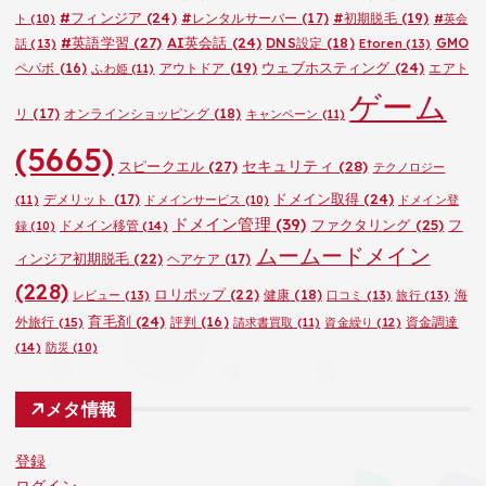
#フィンジア
(24)
#レンタルサーバー
(17)
#初期脱毛
(19)
ト
(10)
#英会
#英語学習
(27)
AI英会話
(24)
DNS設定
(18)
GMO
話
(13)
Etoren
(13)
ウェブホスティング
(24)
ペパボ
(16)
アウトドア
(19)
エアト
ふわ姫
(11)
ゲーム
リ
(17)
オンラインショッピング
(18)
キャンペーン
(11)
(5665)
セキュリティ
(28)
スピークエル
(27)
テクノロジー
ドメイン取得
(24)
デメリット
(17)
(11)
ドメインサービス
(10)
ドメイン登
ドメイン管理
(39)
ファクタリング
(25)
フ
ドメイン移管
(14)
録
(10)
ムームードメイン
ィンジア初期脱毛
(22)
ヘアケア
(17)
(228)
ロリポップ
(22)
健康
(18)
海
レビュー
(13)
口コミ
(13)
旅行
(13)
育毛剤
(24)
外旅行
(15)
評判
(16)
資金調達
請求書買取
(11)
資金繰り
(12)
(14)
防災
(10)
メタ情報
登録
ログイン