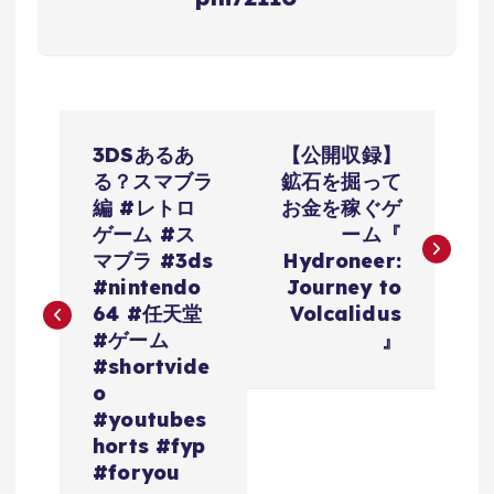
投
3DSあるあ
【公開収録】
稿
る？スマブラ
鉱石を掘って
編 #レトロ
お金を稼ぐゲ
ナ
ゲーム #ス
ーム『
マブラ #3ds
Hydroneer:
ビ
#nintendo
Journey to
64 #任天堂
Volcalidus
ゲ
#ゲーム
』
#shortvide
ー
o
#youtubes
シ
horts #fyp
#foryou