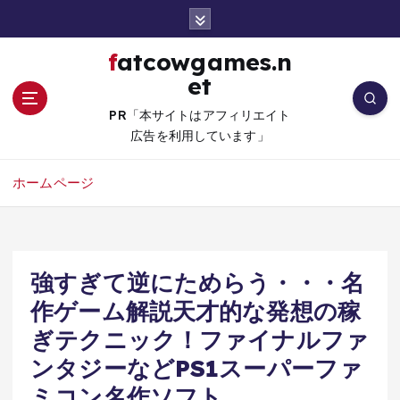
コ
ン
テ
fatcowgames.n
ン
et
ツ
へ
PR「本サイトはアフィリエイト
移
広告を利用しています」
動
ホームページ
強すぎて逆にためらう・・・名
作ゲーム解説天才的な発想の稼
ぎテクニック！ファイナルファ
ンタジーなどPS1スーパーファ
ミコン名作ソフト