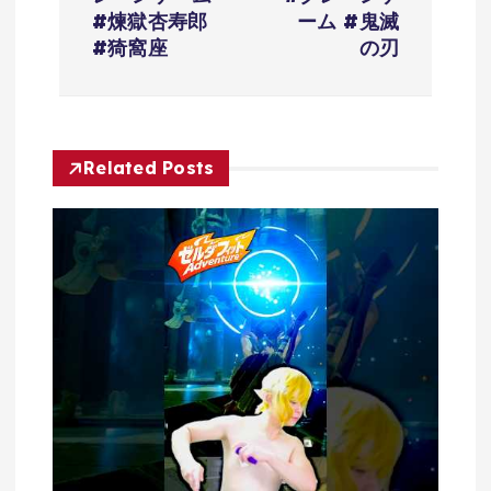
シ
#煉獄杏寿郎
ーム #鬼滅
#猗窩座
の刃
ョ
ン
Related Posts