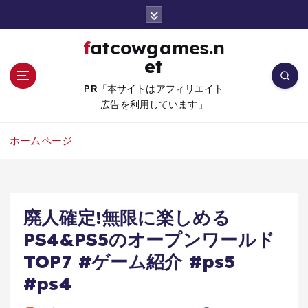
コ
ン
テ
fatcowgames.n
ン
et
ツ
へ
PR「本サイトはアフィリエイト
移
広告を利用しています」
動
ホームページ
廃人確定!無限に楽しめる
PS4&PS5のオープンワールド
TOP7 #ゲーム紹介 #ps5
#ps4