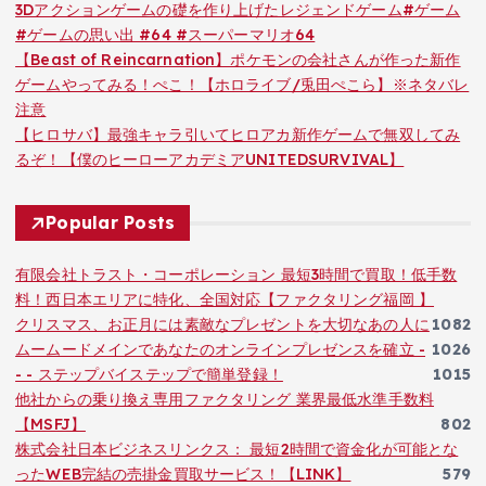
3Dアクションゲームの礎を作り上げたレジェンドゲーム#ゲーム
#ゲームの思い出 #64 #スーパーマリオ64
【Beast of Reincarnation】ポケモンの会社さんが作った新作
ゲームやってみる！ぺこ！【ホロライブ/兎田ぺこら】※ネタバレ
注意
【ヒロサバ】最強キャラ引いてヒロアカ新作ゲームで無双してみ
るぞ！【僕のヒーローアカデミアUNITEDSURVIVAL】
Popular Posts
有限会社トラスト・コーポレーション 最短3時間で買取！低手数
料！西日本エリアに特化、全国対応【ファクタリング福岡 】
クリスマス、お正月には素敵なプレゼントを大切なあの人に
1082
ムームードメインであなたのオンラインプレゼンスを確立 -
1026
- - ステップバイステップで簡単登録！
1015
他社からの乗り換え専用ファクタリング 業界最低水準手数料
【MSFJ】
802
株式会社日本ビジネスリンクス： 最短2時間で資金化が可能とな
ったWEB完結の売掛金買取サービス！【LINK】
579