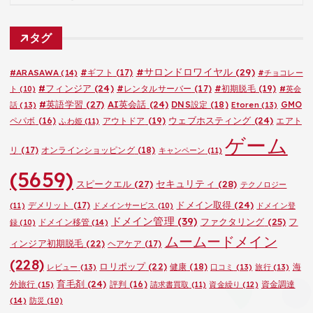
テ
ゴ
タグ
リ
ー
#サロンドロワイヤル
(29)
#ARASAWA
(14)
#ギフト
(17)
#チョコレー
#フィンジア
(24)
#レンタルサーバー
(17)
#初期脱毛
(19)
ト
(10)
#英会
#英語学習
(27)
AI英会話
(24)
DNS設定
(18)
GMO
話
(13)
Etoren
(13)
ウェブホスティング
(24)
ペパボ
(16)
アウトドア
(19)
エアト
ふわ姫
(11)
ゲーム
リ
(17)
オンラインショッピング
(18)
キャンペーン
(11)
(5659)
セキュリティ
(28)
スピークエル
(27)
テクノロジー
ドメイン取得
(24)
デメリット
(17)
(11)
ドメインサービス
(10)
ドメイン登
ドメイン管理
(39)
ファクタリング
(25)
フ
ドメイン移管
(14)
録
(10)
ムームードメイン
ィンジア初期脱毛
(22)
ヘアケア
(17)
(228)
ロリポップ
(22)
健康
(18)
海
レビュー
(13)
口コミ
(13)
旅行
(13)
育毛剤
(24)
外旅行
(15)
評判
(16)
資金調達
請求書買取
(11)
資金繰り
(12)
(14)
防災
(10)