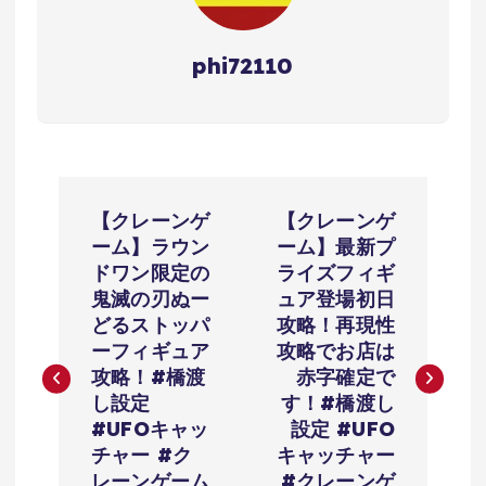
phi72110
投
【クレーンゲ
【クレーンゲ
稿
ーム】ラウン
ーム】最新プ
ドワン限定の
ライズフィギ
ナ
鬼滅の刃ぬー
ュア登場初日
どるストッパ
攻略！再現性
ビ
ーフィギュア
攻略でお店は
攻略！#橋渡
赤字確定で
ゲ
し設定
す！#橋渡し
#UFOキャッ
設定 #UFO
ー
チャー #ク
キャッチャー
レーンゲーム
#クレーンゲ