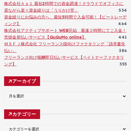
株式会社ｈｓ１ 最短2時間での資金調達！クラウドでオフィスに
居ながら楽々資金繰りは「うりかけ堂」
534
資金繰りにお悩みの方へ、最短5時間で入金可能！【ビートレーデ
ィング】
464
株式会社アクティブサポート WEB完結 最速２時間にてご入金！
売掛金前払いサービス【QuQuMo online】
441
ＭＳＦＪ株式会社 フリーランス様向けファクタリング「請求書先
払い」
386
フリーランス向け報酬即日払いサービス【ペイトナーファクタリ
ング】
355
アーカイブ
ア
ー
カ
カテゴリー
イ
ブ
カ