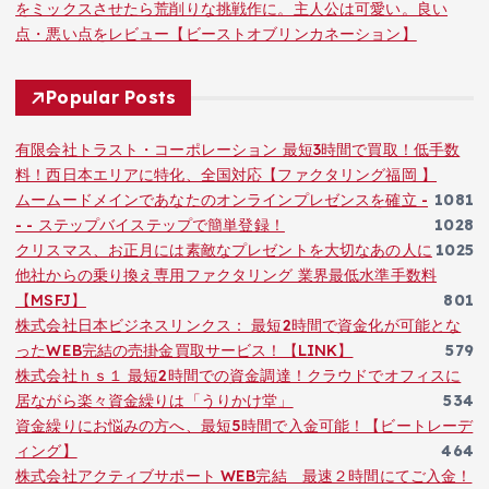
をミックスさせたら荒削りな挑戦作に。主人公は可愛い。良い
点・悪い点をレビュー【ビーストオブリンカネーション】
Popular Posts
有限会社トラスト・コーポレーション 最短3時間で買取！低手数
料！西日本エリアに特化、全国対応【ファクタリング福岡 】
ムームードメインであなたのオンラインプレゼンスを確立 -
1081
- - ステップバイステップで簡単登録！
1028
クリスマス、お正月には素敵なプレゼントを大切なあの人に
1025
他社からの乗り換え専用ファクタリング 業界最低水準手数料
【MSFJ】
801
株式会社日本ビジネスリンクス： 最短2時間で資金化が可能とな
ったWEB完結の売掛金買取サービス！【LINK】
579
株式会社ｈｓ１ 最短2時間での資金調達！クラウドでオフィスに
居ながら楽々資金繰りは「うりかけ堂」
534
資金繰りにお悩みの方へ、最短5時間で入金可能！【ビートレーデ
ィング】
464
株式会社アクティブサポート WEB完結 最速２時間にてご入金！