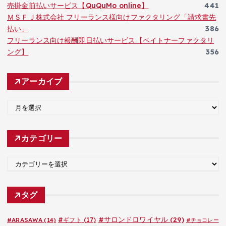
売掛金前払いサービス【QuQuMo online】
441
ＭＳＦＪ株式会社 フリーランス様向けファクタリング「請求書先
払い」
386
フリーランス向け報酬即日払いサービス【ペイトナーファクタリ
ング】
356
アーカイブ
ア
ー
カ
カテゴリー
イ
ブ
カ
テ
ゴ
タグ
リ
ー
#サロンドロワイヤル
(29)
#ARASAWA
(14)
#ギフト
(17)
#チョコレー