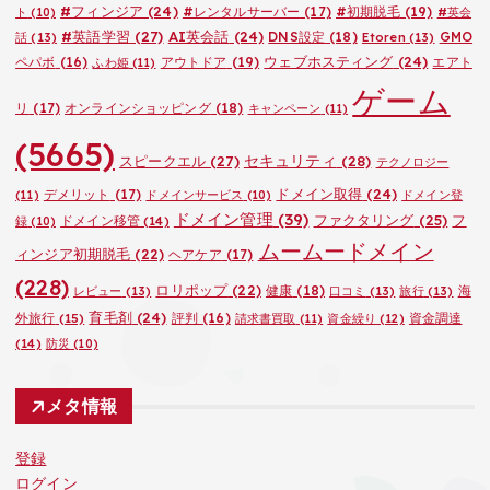
#フィンジア
(24)
#レンタルサーバー
(17)
#初期脱毛
(19)
ト
(10)
#英会
#英語学習
(27)
AI英会話
(24)
DNS設定
(18)
GMO
話
(13)
Etoren
(13)
ウェブホスティング
(24)
ペパボ
(16)
アウトドア
(19)
エアト
ふわ姫
(11)
ゲーム
リ
(17)
オンラインショッピング
(18)
キャンペーン
(11)
(5665)
セキュリティ
(28)
スピークエル
(27)
テクノロジー
ドメイン取得
(24)
デメリット
(17)
(11)
ドメインサービス
(10)
ドメイン登
ドメイン管理
(39)
ファクタリング
(25)
フ
ドメイン移管
(14)
録
(10)
ムームードメイン
ィンジア初期脱毛
(22)
ヘアケア
(17)
(228)
ロリポップ
(22)
健康
(18)
海
レビュー
(13)
口コミ
(13)
旅行
(13)
育毛剤
(24)
外旅行
(15)
評判
(16)
資金調達
請求書買取
(11)
資金繰り
(12)
(14)
防災
(10)
メタ情報
登録
ログイン