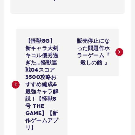
投
【怪獣8G】
販売停止にな
稿
新キャラ大剣
った問題作ホ
キコル優秀過
ラーゲーム『
ナ
ぎた…怪獣連
殺しの館 』
戦04スコア
ビ
3500攻略お
すすめ編成&
ゲ
最強キャラ解
説！【怪獣8
ー
号 THE
GAME】【新
シ
作ゲームアプ
リ】