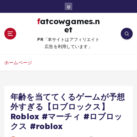
コ
ン
テ
fatcowgames.n
ン
et
ツ
へ
PR「本サイトはアフィリエイト
移
広告を利用しています」
動
ホームページ
年齢を当ててくるゲームが予想
外すぎる【ロブロックス】
Roblox #マーチィ #ロブロッ
クス #roblox