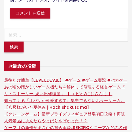
前、メールアドレス、サイトを保存する。
検
索:
最近の投稿
最後だけ簡単【LEVELDEVIL】 #ゲーム #ゲーム実況 #バカゲー
あの頃の懐かしいゲーム機たちを解体して修理する経営ゲーム『
リ・ストーリー: 思い出修理屋 』【 エビオ/にじさんじ 】
襲ってくる『オバケが可愛すぎて』集中できないホラーゲーム。
【八尺様がいた夏休み | Hachishakusama】
【クレーンゲーム】最新プライズフィギュア登場初日攻略！再販
人気景品に挑んだらやっぱりやばかった！？
ゲーフリの新作がまさかの賛否両論..SEKIROやニーアなどの名作