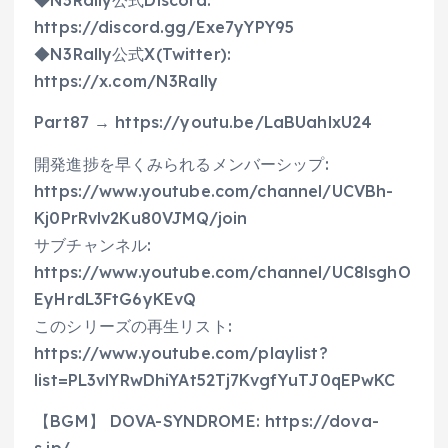
◆N3Rally公式Discord:
https://discord.gg/Exe7yYPY95
◆N3Rally公式X(Twitter):
https://x.com/N3Rally
Part87 → https://youtu.be/LaBUahlxU24
開発進捗を早くみられるメンバーシップ:
https://www.youtube.com/channel/UCVBh-
Kj0PrRvlv2Ku80VJMQ/join
サブチャンネル:
https://www.youtube.com/channel/UC8lsghO
EyHrdL3FtG6yKEvQ
このシリーズの再生リスト:
https://www.youtube.com/playlist?
list=PL3vlYRwDhiYAt52Tj7KvgfYuTJ0qEPwKC
【BGM】 DOVA-SYNDROME: https://dova-
s.jp/