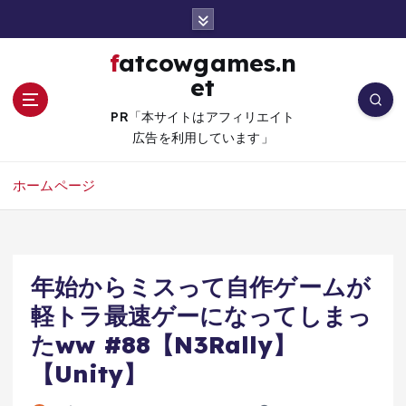
コ
ン
テ
fatcowgames.n
ン
et
ツ
へ
PR「本サイトはアフィリエイト
移
広告を利用しています」
動
ホームページ
年始からミスって自作ゲームが
軽トラ最速ゲーになってしまっ
たww #88【N3Rally】
【Unity】