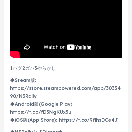
1バグ2ガバ3やらかし
◆Steam版:
https://store.steampowered.com/app/30354
90/N3Rally
◆Android版(Google Play):
https://t.co/fD3NgKUx5u
◆iOS版(App Store): https://t.co/9flhsDCe4J