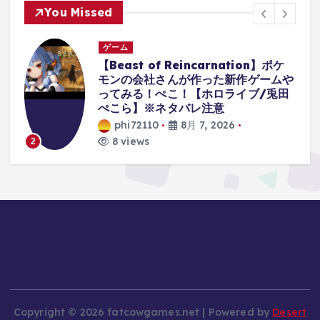
You Missed
ゲーム
【ヒロサバ】最強キャラ引いてヒロア
や
カ新作ゲームで無双してみるぞ！【僕
田
のヒーローアカデミア
UNITEDSURVIVAL】
phi72110
8月 7, 2026
7 views
3
Copyright © 2026 fatcowgames.net | Powered by
Desert