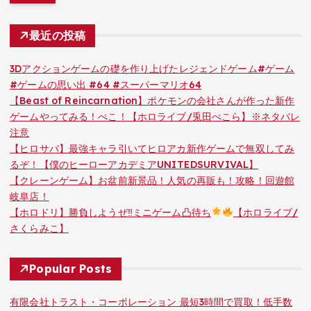
最近の投稿
3Dアクションゲームの礎を作り上げたレジェンドゲーム#ゲーム
#ゲームの思い出 #64 #スーパーマリオ64
【Beast of Reincarnation】ポケモンの会社さんが作った新作
ゲームやってみる！ぺこ！【ホロライブ/兎田ぺこら】※ネタバレ
注意
【ヒロサバ】最強キャラ引いてヒロアカ新作ゲームで無双してみ
るぞ！【僕のヒーローアカデミアUNITEDSURVIVAL】
【クレーンゲーム】お盆前新景品！人気の再販も！攻略！回遊館
岐阜店！
【ホロドリ】勝負しようぜ‼ミニゲーム凸待ち
【ホロライブ/
さくらみこ】
Popular Posts
有限会社トラスト・コーポレーション 最短3時間で買取！低手数