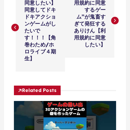
稿
同意したい】
用規約に同意
同意してドキ
するゲー
ナ
ドキアクショ
ム”が鬼畜す
ンゲームがし
ぎて発狂する
ビ
たいで
ありけん【利
す！！！【角
用規約に同意
ゲ
巻わため/ホ
したい】
ロライブ４期
ー
生】
シ
ョ
Related Posts
ン