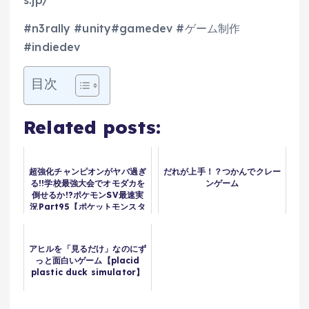
#n3rally #unity#gamedev #ゲーム制作
#indiedev
目次
Related posts:
超強化チャンピオンがヤバ過ぎ
だれが上手！？つかんでクレー
る!!学校最強大会でオモダカを
ンゲーム
倒せるか!?ポケモンSV最速実
況Part95【ポケットモンスタ
ー スカーレット・バイオレッ
ト】
アヒルを「見るだけ」なのにず
っと面白いゲーム【placid
plastic duck simulator】