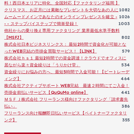
料！西日本エリアに特化、全国対応【ファクタリング福岡 】
クリスマス、お正月には素敵なプレゼントを大切なあの人に
1082
ムームードメインであなたのオンラインプレゼンスを確立 -
1026
- - ステップバイステップで簡単登録！
1003
他社からの乗り換え専用ファクタリング 業界最低水準手数料
【MSFJ】
802
株式会社日本ビジネスリンクス： 最短2時間で資金化が可能とな
ったWEB完結の売掛金買取サービス！【LINK】
579
株式会社ｈｓ１ 最短2時間での資金調達！クラウドでオフィスに
居ながら楽々資金繰りは「うりかけ堂」
534
資金繰りにお悩みの方へ、最短5時間で入金可能！【ビートレーデ
ィング】
464
株式会社アクティブサポート WEB完結 最速２時間にてご入金！
売掛金前払いサービス【QuQuMo online】
441
ＭＳＦＪ株式会社 フリーランス様向けファクタリング「請求書先
払い」
386
フリーランス向け報酬即日払いサービス【ペイトナーファクタリ
ング】
355