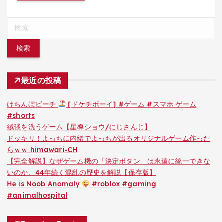
検
索:
最近の投稿
けちんぼビーチ
[ドケチボーイ] #ゲーム #スマホ ゲーム
#shorts
絨毯を洗うゲーム【星導ショウ/にじさんじ】
ドッキリ！よっちに内緒でよっちが出るオリジナルゲーム作った
らｗｗ himawari-CH
【完全解説】なぜゲーム機の「決定ボタン」は永遠に統一できな
いのか、44年続く混乱の歴史を解説【保存版】
He is Noob Anomaly
#roblox #gaming
#animalhospital