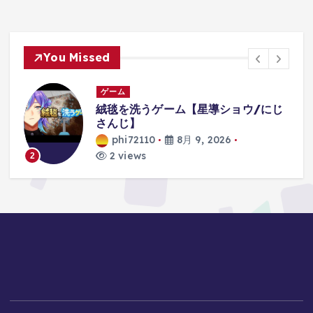
You Missed
ゲーム
ショウ/にじ
ドッキリ！よっちに内緒でよっ
るオリジナルゲーム作ったらｗ
himawari-CH
6
phi72110
8月 9, 2026
5 views
3