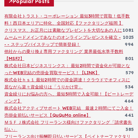
Popular Posts
有限会社トラスト・コーポレーション 最短3時間で買取！低手数
料！西日本エリアに特化、全国対応【ファクタリング福岡 】
クリスマス、お正月には素敵なプレゼントを大切なあの人に
1081
ムームードメインであなたのオンラインプレゼンスを確立 -
1025
- - ステップバイステップで簡単登録！
994
他社からの乗り換え専用ファクタリング 業界最低水準手数料
【MSFJ】
801
株式会社日本ビジネスリンクス： 最短2時間で資金化が可能とな
ったWEB完結の売掛金買取サービス！【LINK】
579
株式会社ｈｓ１ 最短2時間での資金調達！クラウドでオフィスに
居ながら楽々資金繰りは「うりかけ堂」
534
資金繰りにお悩みの方へ、最短5時間で入金可能！【ビートレーデ
ィング】
464
株式会社アクティブサポート WEB完結 最速２時間にてご入金！
売掛金前払いサービス【QuQuMo online】
441
ＭＳＦＪ株式会社 フリーランス様向けファクタリング「請求書先
払い」
385
フリーランス向け報酬即日払いサービス【ペイトナーファクタリ