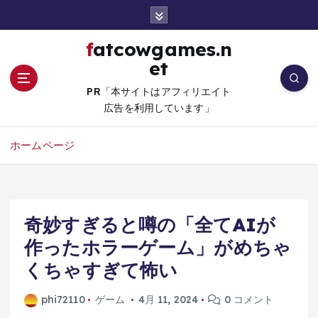
コ
ン
テ
fatcowgames.n
ン
et
ツ
へ
PR「本サイトはアフィリエイト
移
広告を利用しています」
動
ホームページ
奇妙すぎると噂の「全てAIが
作ったホラーゲーム」がめちゃ
くちゃすぎて怖い
phi72110
ゲーム
4月 11, 2024
0 コメント