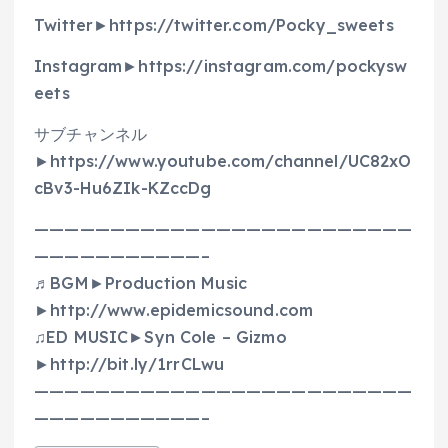
Twitter►https://twitter.com/Pocky_sweets
Instagram►https://instagram.com/pockysw
eets
サブチャンネル
►https://www.youtube.com/channel/UC82xO
cBv3-Hu6ZIk-KZccDg
—————————————————————————
———————————–
♬BGM►Production Music
►http://www.epidemicsound.com
♫ED MUSIC►Syn Cole – Gizmo
►http://bit.ly/1rrCLwu
—————————————————————————
———————————–