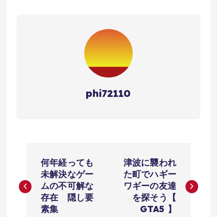
phi72110
投
何年経っても
津波に襲われ
稿
未解決なゲー
た町でハギー
ムの不可解な
ワギーの友達
ナ
存在 隠し要
を探そう【
素集
GTA5 】