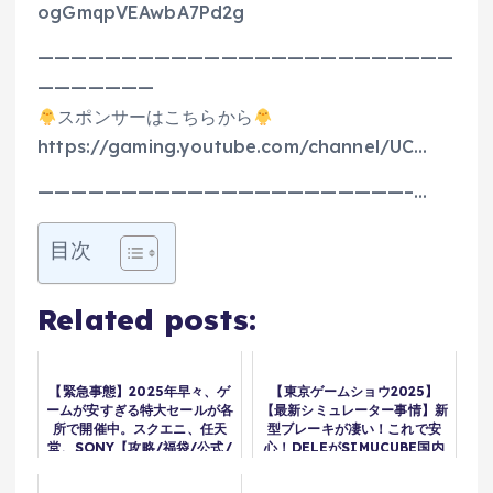
ogGmqpVEAwbA7Pd2g
—————————————————————————
———————
スポンサーはこちらから
https://gaming.youtube.com/channel/UC…
——————————————————————–…
目次
Related posts:
【緊急事態】2025年早々、ゲ
【東京ゲームショウ2025】
ームが安すぎる特大セールが各
【最新シミュレーター事情】新
所で開催中。スクエニ、任天
型ブレーキが凄い！これで安
堂、SONY【攻略/福袋/公式/
心！DELEがSIMUCUBE国内
最新情報/秋葉原/ヨドバシカ
独占販売【picar3】
メラ/ゲオ/バンダイナムコ/コ