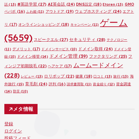
#英語学習
(27)
AI英会話
(24)
DNS設定
(18)
GMO
話
(13)
Etoren
(13)
ウェブホスティング
(24)
ペパボ
(16)
アウトドア
(19)
エアト
ふわ姫
(11)
ゲーム
リ
(17)
オンラインショッピング
(18)
キャンペーン
(11)
(5659)
セキュリティ
(28)
スピークエル
(27)
テクノロジー
ドメイン取得
(24)
デメリット
(17)
(11)
ドメインサービス
(10)
ドメイン登
ドメイン管理
(39)
ファクタリング
(25)
フ
ドメイン移管
(14)
録
(10)
ムームードメイン
ィンジア初期脱毛
(22)
ヘアケア
(17)
(228)
ロリポップ
(22)
健康
(18)
海
レビュー
(13)
口コミ
(13)
旅行
(13)
育毛剤
(24)
外旅行
(15)
評判
(16)
資金調達
請求書買取
(11)
資金繰り
(12)
(14)
防災
(10)
メタ情報
登録
ログイン
投稿フィード