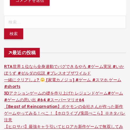
検
索:
最近の投稿
RTA世界１位なら全身連動でバグできるやろ #ゲーム実況 #いか
ぼうず #ゼルダの伝説 #ブレスオブザワイルド
一緒にクリアしょ?
[家電カノジョ] #ゲーム #スマホ ゲーム
#shorts
3Dアクションゲームの礎を作り上げたレジェンドゲーム#ゲーム
#ゲームの思い出 #64 #スーパーマリオ64
【Beast of Reincarnation】ポケモンの会社さんが作った新作
ゲームやってみる！ぺこ！【ホロライブ/兎田ぺこら】※ネタバレ
注意
【ヒロサバ】最強キャラ引いてヒロアカ新作ゲームで無双してみ