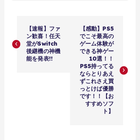
投
【速報】ファ
【感動】PS5
稿
ン歓喜！任天
でこそ最高の
堂がSwitch
ゲーム体験が
ナ
後継機の神機
できる神ゲー
能を発表!!
10選！！
ビ
PS5持ってる
ならとりあえ
ゲ
ずこれさえ買
っとけば優勝
ー
です！！【お
すすめソフ
シ
ト】
ョ