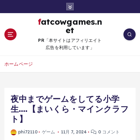
コ
ン
テ
fatcowgames.n
ン
et
ツ
へ
PR「本サイトはアフィリエイト
移
広告を利用しています」
動
ホームページ
夜中までゲームをしてる小学
生….【まいくら・マインクラフ
ト】
phi72110
ゲーム
11月 7, 2024
0 コメント