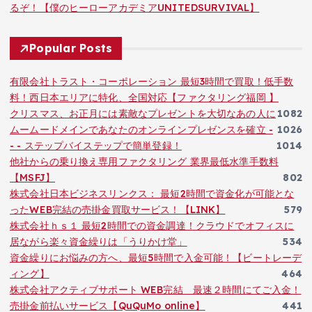
るぞ！【僕のヒーローアカデミアUNITEDSURVIVAL】
Popular Posts
有限会社トラスト・コーポレーション 最短3時間で買取！低手数
料！西日本エリアに特化、全国対応【ファクタリング福岡 】
クリスマス、お正月には素敵なプレゼントを大切なあの人に
1082
ムームードメインであなたのオンラインプレゼンスを確立 -
1026
- - ステップバイステップで簡単登録！
1014
他社からの乗り換え専用ファクタリング 業界最低水準手数料
【MSFJ】
802
株式会社日本ビジネスリンクス： 最短2時間で資金化が可能とな
ったWEB完結の売掛金買取サービス！【LINK】
579
株式会社ｈｓ１ 最短2時間での資金調達！クラウドでオフィスに
居ながら楽々資金繰りは「うりかけ堂」
534
資金繰りにお悩みの方へ、最短5時間で入金可能！【ビートレーデ
ィング】
464
株式会社アクティブサポート WEB完結 最速２時間にてご入金！
売掛金前払いサービス【QuQuMo online】
441