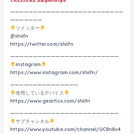
—————————————————————————
———————
ツイッター
@shiifn
https://twitter.com/shiifn
————————————————————————
instagram
https://www.instagram.com/shiifn/
———————————————
使用しているデバイス
https://www.geartics.com/shiifn
————————————————————————
サブチャンネル
https://www.youtube.com/channel/UC8n8v4