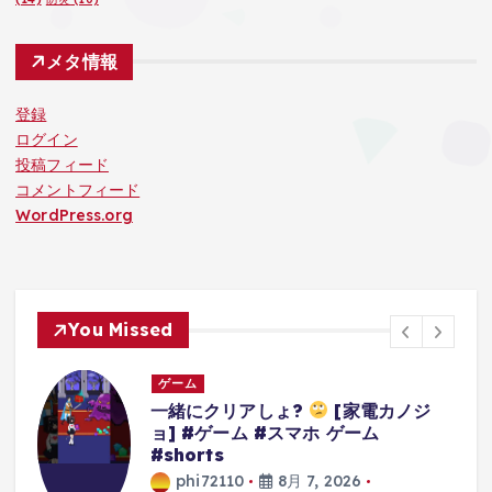
メタ情報
登録
ログイン
投稿フィード
コメントフィード
WordPress.org
You Missed
ゲーム
ジ
3Dアクションゲームの礎を作り上げ
たレジェンドゲーム#ゲーム #ゲーム
の思い出 #64 #スーパーマリオ64
phi72110
8月 7, 2026