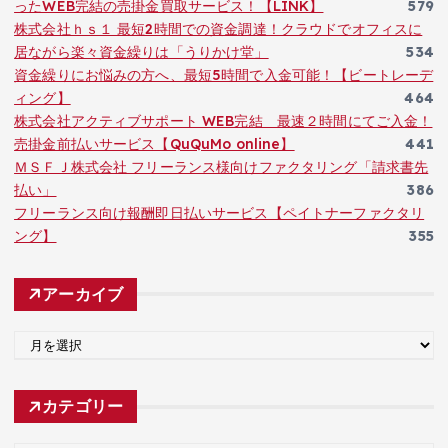
ったWEB完結の売掛金買取サービス！【LINK】
579
株式会社ｈｓ１ 最短2時間での資金調達！クラウドでオフィスに
居ながら楽々資金繰りは「うりかけ堂」
534
資金繰りにお悩みの方へ、最短5時間で入金可能！【ビートレーデ
ィング】
464
株式会社アクティブサポート WEB完結 最速２時間にてご入金！
売掛金前払いサービス【QuQuMo online】
441
ＭＳＦＪ株式会社 フリーランス様向けファクタリング「請求書先
払い」
386
フリーランス向け報酬即日払いサービス【ペイトナーファクタリ
ング】
355
アーカイブ
ア
ー
カ
カテゴリー
イ
ブ