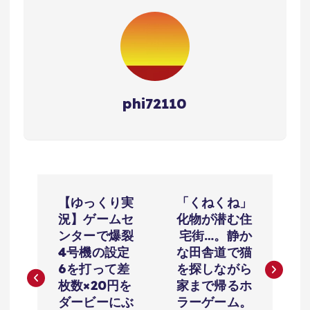
phi72110
投
【ゆっくり実
「くねくね」
稿
況】ゲームセ
化物が潜む住
ンターで爆裂
宅街…。静か
ナ
4号機の設定
な田舎道で猫
6を打って差
を探しながら
ビ
枚数×20円を
家まで帰るホ
ダービーにぶ
ラーゲーム。