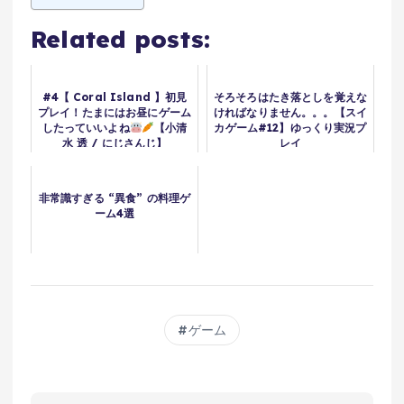
Related posts:
#4【 Coral Island 】初見
そろそろはたき落としを覚えな
プレイ！たまにはお昼にゲーム
ければなりません。。。【スイ
したっていいよね
【小清
カゲーム#12】ゆっくり実況プ
水 透 / にじさんじ】
レイ
非常識すぎる “異食” の料理ゲ
ーム4選
ゲーム