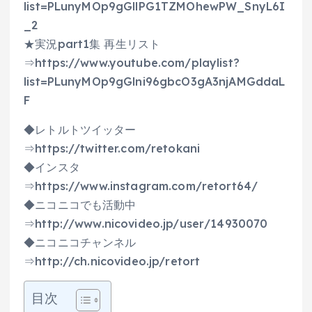
list=PLunyMOp9gGllPG1TZMOhewPW_SnyL6I
_2
★実況part1集 再生リスト
⇒https://www.youtube.com/playlist?
list=PLunyMOp9gGlni96gbcO3gA3njAMGddaL
F
◆レトルトツイッター
⇒https://twitter.com/retokani
◆インスタ
⇒https://www.instagram.com/retort64/
◆ニコニコでも活動中
⇒http://www.nicovideo.jp/user/14930070
◆ニコニコチャンネル
⇒http://ch.nicovideo.jp/retort
目次