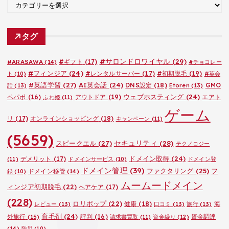
カ
テ
ゴ
タグ
リ
ー
#サロンドロワイヤル
(29)
#ARASAWA
(14)
#ギフト
(17)
#チョコレー
#フィンジア
(24)
#レンタルサーバー
(17)
#初期脱毛
(19)
ト
(10)
#英会
#英語学習
(27)
AI英会話
(24)
DNS設定
(18)
GMO
話
(13)
Etoren
(13)
ウェブホスティング
(24)
ペパボ
(16)
アウトドア
(19)
エアト
ふわ姫
(11)
ゲーム
リ
(17)
オンラインショッピング
(18)
キャンペーン
(11)
(5659)
セキュリティ
(28)
スピークエル
(27)
テクノロジー
ドメイン取得
(24)
デメリット
(17)
(11)
ドメインサービス
(10)
ドメイン登
ドメイン管理
(39)
ファクタリング
(25)
フ
ドメイン移管
(14)
録
(10)
ムームードメイン
ィンジア初期脱毛
(22)
ヘアケア
(17)
(228)
ロリポップ
(22)
健康
(18)
海
レビュー
(13)
口コミ
(13)
旅行
(13)
育毛剤
(24)
外旅行
(15)
評判
(16)
資金調達
請求書買取
(11)
資金繰り
(12)
(14)
防災
(10)