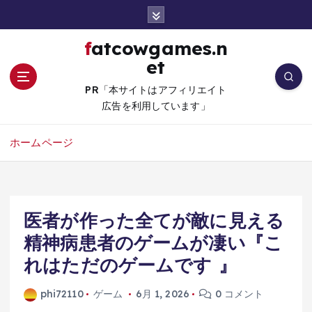
コ
ン
テ
fatcowgames.n
ン
et
ツ
へ
PR「本サイトはアフィリエイト
移
広告を利用しています」
動
ホームページ
医者が作った全てが敵に見える
精神病患者のゲームが凄い『こ
れはただのゲームです 』
phi72110
ゲーム
6月 1, 2026
0 コメント