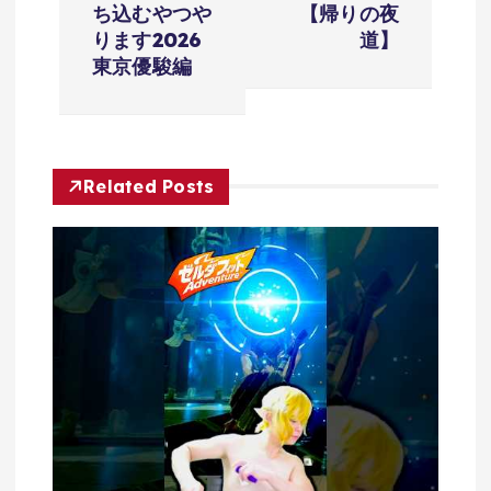
ゲ
ち込むやつや
【帰りの夜
ります2026
道】
ー
東京優駿編
シ
ョ
Related Posts
ン