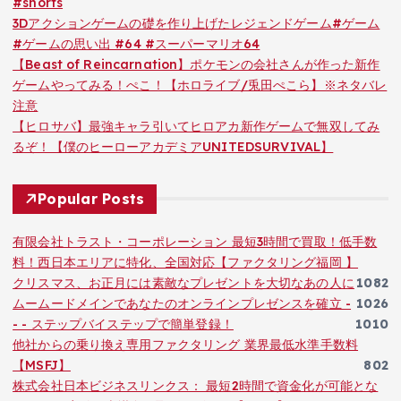
#shorts
3Dアクションゲームの礎を作り上げたレジェンドゲーム#ゲーム
#ゲームの思い出 #64 #スーパーマリオ64
【Beast of Reincarnation】ポケモンの会社さんが作った新作
ゲームやってみる！ぺこ！【ホロライブ/兎田ぺこら】※ネタバレ
注意
【ヒロサバ】最強キャラ引いてヒロアカ新作ゲームで無双してみ
るぞ！【僕のヒーローアカデミアUNITEDSURVIVAL】
Popular Posts
有限会社トラスト・コーポレーション 最短3時間で買取！低手数
料！西日本エリアに特化、全国対応【ファクタリング福岡 】
クリスマス、お正月には素敵なプレゼントを大切なあの人に
1082
ムームードメインであなたのオンラインプレゼンスを確立 -
1026
- - ステップバイステップで簡単登録！
1010
他社からの乗り換え専用ファクタリング 業界最低水準手数料
【MSFJ】
802
株式会社日本ビジネスリンクス： 最短2時間で資金化が可能とな