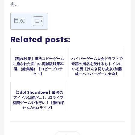
再…
目次
Related posts:
【割れ対策】違法コピーゲーム
ハイパーゲーム大会ドラフトで
に施された面白い海賊版対策21
奇跡の指名を受けるもトイレに
選 （総集編）【コピープロテ
いる男【けんき切り抜き/加藤
クト】
純一ハイパーゲーム大会】
【Idol Showdown】最強の
アイドルは誰だ…！ホロライブ
格闘ゲームやるぞい！【獅白ぼ
たん/ホロライブ】