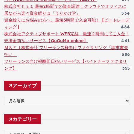
株式会社ｈｓ１ 最短2時間での資金調達！クラウドでオフィスに
居ながら楽々資金繰りは「うりかけ堂」
534
資金繰りにお悩みの方へ、最短5時間で入金可能！【ビートレーデ
ィング】
464
株式会社アクティブサポート WEB完結 最速２時間にてご入金！
売掛金前払いサービス【QuQuMo online】
441
ＭＳＦＪ株式会社 フリーランス様向けファクタリング「請求書先
払い」
386
フリーランス向け報酬即日払いサービス【ペイトナーファクタリ
ング】
355
アーカイブ
ア
ー
カ
カテゴリー
イ
ブ
カ