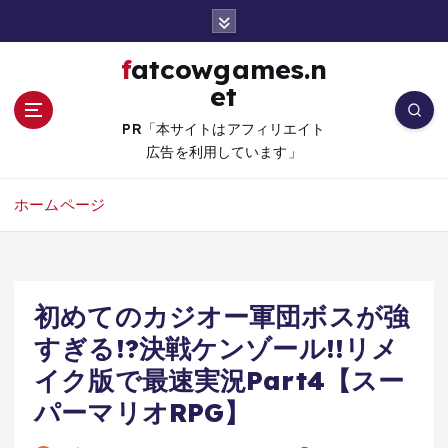
コ
ン
テ
fatcowgames.n
ン
et
ツ
へ
PR「本サイトはアフィリエイト
移
広告を利用しています」
動
ホームページ
初めてのカジオー軍団ボスが強
すぎる!?決戦ケンゾール!!リメ
イク版で最速実況Part4【スー
パーマリオRPG】