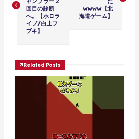
ナ
ャンブラー２
た
回目の診断
wwww【北
ビ
へ。【ホロラ
海道ゲーム】
イブ/白上フ
ゲ
ブキ】
ー
シ
Related Posts
ョ
ン