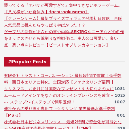
襲ってくる『オバケが可愛すぎて』集中できないホラーゲーム。
【八尺様がいた夏休み | Hachishakusama】
【クレーンゲーム】最新プライズフィギュア登場初日攻略！再販
人気景品に挑んだらやっぱりやばかった！？
ゲーフリの新作がまさかの賛否両論..SEKIROやニーアなどの名作
をミックスさせたら荒削りな挑戦作に。主人公は可愛い。良い
点・悪い点をレビュー【ビーストオブリンカネーション】
Popular Posts
有限会社トラスト・コーポレーション 最短3時間で買取！低手数
料！西日本エリアに特化、全国対応【ファクタリング福岡 】
クリスマス、お正月には素敵なプレゼントを大切なあの人に
1081
ムームードメインであなたのオンラインプレゼンスを確立 -
1025
- - ステップバイステップで簡単登録！
1007
他社からの乗り換え専用ファクタリング 業界最低水準手数料
【MSFJ】
801
株式会社日本ビジネスリンクス： 最短2時間で資金化が可能とな
ったWEB完結の売掛金買取サービス！【LINK】
579