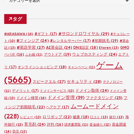
テ
ゴ
タグ
リ
ー
#サロンドロワイヤル
(29)
#ARASAWA
(14)
#ギフト
(17)
#チョコレー
#フィンジア
(24)
#レンタルサーバー
(17)
#初期脱毛
(19)
ト
(10)
#英会
#英語学習
(27)
AI英会話
(24)
DNS設定
(18)
GMO
話
(13)
Etoren
(13)
ウェブホスティング
(24)
ペパボ
(16)
アウトドア
(19)
エアト
ふわ姫
(11)
ゲーム
リ
(17)
オンラインショッピング
(18)
キャンペーン
(11)
(5665)
セキュリティ
(28)
スピークエル
(27)
テクノロジー
ドメイン取得
(24)
デメリット
(17)
(11)
ドメインサービス
(10)
ドメイン登
ドメイン管理
(39)
ファクタリング
(25)
フ
ドメイン移管
(14)
録
(10)
ムームードメイン
ィンジア初期脱毛
(22)
ヘアケア
(17)
(228)
ロリポップ
(22)
健康
(18)
海
レビュー
(13)
口コミ
(13)
旅行
(13)
育毛剤
(24)
外旅行
(15)
評判
(16)
資金調達
請求書買取
(11)
資金繰り
(12)
(14)
防災
(10)