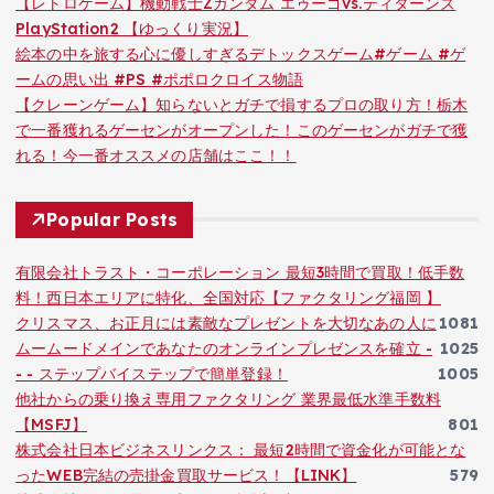
【レトロゲーム】機動戦士Zガンダム エゥーゴvs.ティターンズ
PlayStation2 【ゆっくり実況】
絵本の中を旅する心に優しすぎるデトックスゲーム#ゲーム #ゲ
ームの思い出 #PS #ポポロクロイス物語
【クレーンゲーム】知らないとガチで損するプロの取り方！栃木
で一番獲れるゲーセンがオープンした！このゲーセンがガチで獲
れる！今一番オススメの店舗はここ！！
Popular Posts
有限会社トラスト・コーポレーション 最短3時間で買取！低手数
料！西日本エリアに特化、全国対応【ファクタリング福岡 】
クリスマス、お正月には素敵なプレゼントを大切なあの人に
1081
ムームードメインであなたのオンラインプレゼンスを確立 -
1025
- - ステップバイステップで簡単登録！
1005
他社からの乗り換え専用ファクタリング 業界最低水準手数料
【MSFJ】
801
株式会社日本ビジネスリンクス： 最短2時間で資金化が可能とな
ったWEB完結の売掛金買取サービス！【LINK】
579