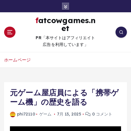
コ
ン
テ
fatcowgames.n
ン
et
ツ
へ
PR「本サイトはアフィリエイト
移
広告を利用しています」
動
ホームページ
元ゲーム屋店員による「携帯ゲ
ーム機」の歴史を語る
phi72110
ゲーム
7月 13, 2025
0 コメント