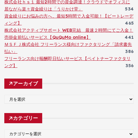
株式会社ｈｓ１ 最短2時間での資金調達！クラウドでオフィスに
居ながら楽々資金繰りは「うりかけ堂」
534
資金繰りにお悩みの方へ、最短5時間で入金可能！【ビートレーデ
ィング】
465
株式会社アクティブサポート WEB完結 最速２時間にてご入金！
売掛金前払いサービス【QuQuMo online】
441
ＭＳＦＪ株式会社 フリーランス様向けファクタリング「請求書先
払い」
386
フリーランス向け報酬即日払いサービス【ペイトナーファクタリ
ング】
356
アーカイブ
ア
ー
カ
カテゴリー
イ
ブ
カ