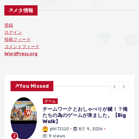
メタ情報
登録
ログイン
投稿フィード
コメントフィード
WordPress.org
You Missed
ゲーム
ゲーム
チームワークとおしゃべりが鍵！？俺
【レト
たちの為のゲームが来ました。【Big
エゥーゴ
alk】
Play
phi72110
8月 9, 2026
phi7
9 views
9 vie
3