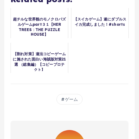
超チルな世界観のモノクロパズ
【スイカゲーム】遂にダブルス
ルゲームpart３１【HER
イカ完成しました！#shorts
TREES : THE PUZZLE
HOUSE】
【割れ対策】違法コピーゲーム
に施された面白い海賊版対策21
選 （総集編）【コピープロテ
クト】
ゲーム