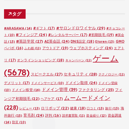
テ
ゴ
タグ
リ
ー
#サロンドロワイヤル
(29)
#ARASAWA
(14)
#ギフト
(17)
#チョコレー
#フィンジア
(24)
#レンタルサーバー
(17)
#初期脱毛
(19)
ト
(10)
#英会
#英語学習
(27)
AI英会話
(24)
DNS設定
(18)
GMO
話
(13)
Etoren
(13)
ウェブホスティング
(24)
ペパボ
(16)
アウトドア
(19)
エアト
ふわ姫
(11)
ゲーム
リ
(17)
オンラインショッピング
(18)
キャンペーン
(11)
(5678)
セキュリティ
(28)
スピークエル
(27)
テクノロジー
(11)
ドメイン取得
(24)
デメリット
(17)
ドメインサービス
(10)
ドメイン登録
ドメイン管理
(39)
ファクタリング
(25)
フィ
ドメイン移管
(14)
(10)
ムームードメイン
ンジア初期脱毛
(22)
ヘアケア
(17)
(228)
ロリポップ
(22)
健康
(18)
海
レビュー
(13)
口コミ
(13)
旅行
(13)
育毛剤
(24)
外旅行
(15)
評判
(16)
資金調達
請求書買取
(11)
資金繰り
(12)
(14)
防災
(10)