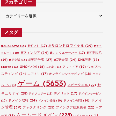
カテゴリー
イ
ブ
カ
テ
ゴ
タグ
リ
ー
#サロンドロワイヤル
(29)
#ARASAWA
(14)
#ギフト
(17)
#チョ
#フィンジア
(24)
#レンタルサーバー
(17)
#初期脱毛
コレート
(10)
#英語学習
(27)
AI英会話
(24)
(19)
DNS設定
(18)
#英会話
(13)
ウェブホ
GMOペパボ
(16)
アウトドア
(19)
Etoren
(13)
ふわ姫
(11)
スティング
(24)
エアトリ
(17)
オンラインショッピング
(18)
キャン
ゲーム
(5653)
セ
スピークエル
(27)
ペーン
(11)
キュリティ
(28)
デメリット
(17)
テクノロジー
(11)
ドメインサービス
ドメイ
ドメイン取得
(24)
ドメイン移管
(14)
(10)
ドメイン登録
(10)
ン管理
(39)
ファクタリング
(25)
フィンジア初期脱毛
(22)
ヘア
ムームードメイン
(228)
ロリ
ケア
(17)
レビュー
(13)