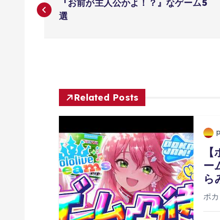
『お前が主人公かよ！？』なゲーム5
稿
選
ナ
ビ
ゲ
Related Posts
ー
【
シ
ー
ら
ョ
ポカ
ン