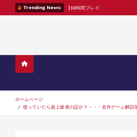
コ
Trending News:
【
1
0
時
間
プ
レ
イ
感
想
】
『
B
e
a
s
ン
テ
ン
ツ
へ
移
動
ホーム
TVニューストレンド
マ
美容・ダイエット・健康
旅行・グル
ホームページ
使っていたら超上級者の証か？・・・名作ゲーム解説使