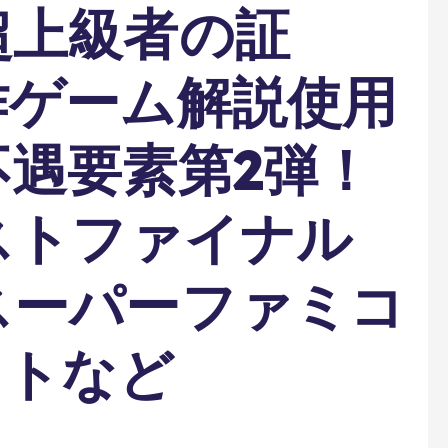
超上級者の証
作ゲーム解説使用
遇要素第2弾！
ストファイナル
スーパーファミコ
フトなど