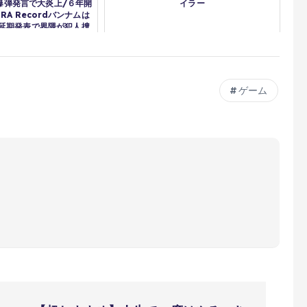
爆弾発言で大炎上/６年開
イラー
TRA Recordバンナムは
延期発表で界隈が犯人捜
LSS5が賛否両論
ゲーム