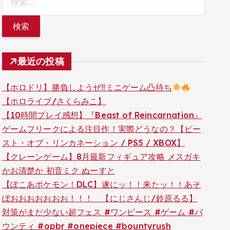
索:
最近の投稿
【ホロドリ】勝負しようぜ‼ミニゲーム凸待ち
【ホロライブ/さくらみこ】
【10時間プレイ感想】『Beast of Reincarnation』
ゲームフリークによる注目作！実際どうなの？【ビー
スト・オブ・リンカネーション / PS5 / XBOX】
【クレーンゲーム】8月最新フィギュア攻略 メスガキ
かお清楚か 初音ミク ぬーすと
【ぽこあポケモン！DLC】遂にッ！！来たッ！！あそ
ぼおおおおおおお！！！ 【にじさんじ/鈴原るる】
対策がまだ少ない超フェス #ワンピース #ゲーム #バ
ウンティ #opbr #onepiece #bountyrush