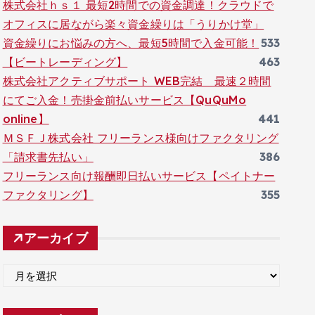
株式会社ｈｓ１ 最短2時間での資金調達！クラウドで
オフィスに居ながら楽々資金繰りは「うりかけ堂」
資金繰りにお悩みの方へ、最短5時間で入金可能！
533
【ビートレーディング】
463
株式会社アクティブサポート WEB完結 最速２時間
にてご入金！売掛金前払いサービス【QuQuMo
online】
441
ＭＳＦＪ株式会社 フリーランス様向けファクタリング
「請求書先払い」
386
フリーランス向け報酬即日払いサービス【ペイトナー
ファクタリング】
355
アーカイブ
ア
ー
カ