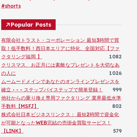
#shorts
Popular Posts
有限会社トラスト・コーポレーション 最短3時間で買
取！低手数料！西日本エリアに特化、全国対応【ファ
クタリング福岡 】
1082
クリスマス、お正月には素敵なプレゼントを大切なあ
の人に
1026
ムームードメインであなたのオンラインプレゼンスを
確立 - - - ステップバイステップで簡単登録！
999
他社からの乗り換え専用ファクタリング 業界最低水準
手数料【MSFJ】
802
株式会社日本ビジネスリンクス： 最短2時間で資金化
が可能となったWEB完結の売掛金買取サービス！
【LINK】
579