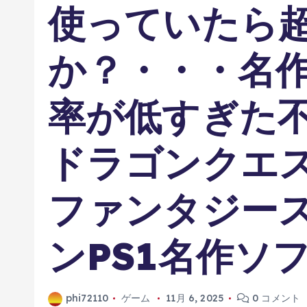
使っていたら
か？・・・名
率が低すぎた不
ドラゴンクエ
ファンタジー
ンPS1名作ソ
phi72110
ゲーム
11月 6, 2025
0 コメント