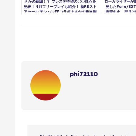
さかの続編！？ プレステ待望の〇〇対応を
ローカライザーが
発表！ 9月フリープレイも紹介！ 新PSスト
発したFate/EX
アセール モンハンFFコラボまさかの新展開
販売中止、型月は
PS5 switch2
しを開始/D
phi72110
投