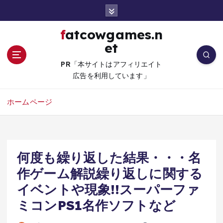
コ
ン
テ
fatcowgames.n
ン
et
ツ
へ
PR「本サイトはアフィリエイト
移
広告を利用しています」
動
ホームページ
何度も繰り返した結果・・・名
作ゲーム解説繰り返しに関する
イベントや現象!!スーパーファ
ミコンPS1名作ソフトなど