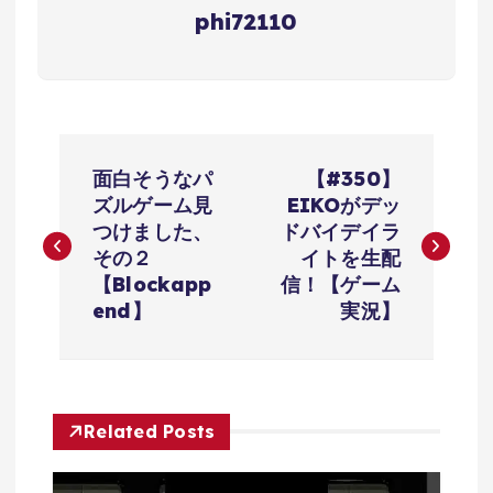
phi72110
投
面白そうなパ
【#350】
稿
ズルゲーム見
EIKOがデッ
つけました、
ドバイデイラ
ナ
その２
イトを生配
【Blockapp
信！【ゲーム
ビ
end】
実況】
ゲ
ー
Related Posts
シ