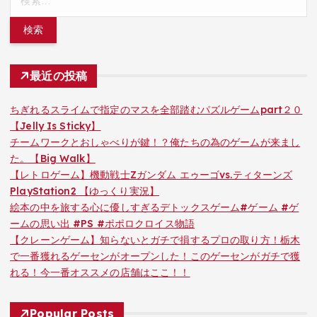
索:
最近の投稿
ちぎれるスライムで指定のマスを全部踏むパズルゲームpart２０
【Jelly Is Sticky】
チームワークとおしゃべりが鍵！？俺たちの為のゲームが来まし
た。【Big Walk】
【レトロゲーム】機動戦士Zガンダム エゥーゴvs.ティターンズ
PlayStation2 【ゆっくり実況】
絵本の中を旅する心に優しすぎるデトックスゲーム#ゲーム #ゲ
ームの思い出 #PS #ポポロクロイス物語
【クレーンゲーム】知らないとガチで損するプロの取り方！栃木
で一番獲れるゲーセンがオープンした！このゲーセンがガチで獲
れる！今一番オススメの店舗はここ！！
Popular Posts