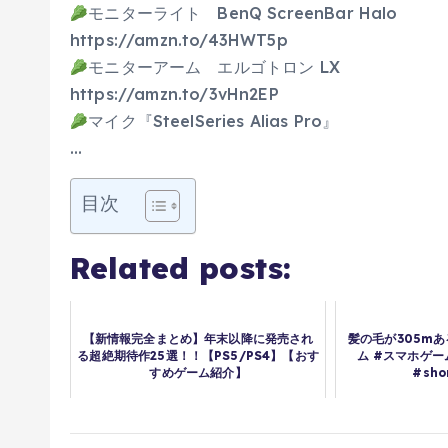
モニターライト BenQ ScreenBar Halo
https://amzn.to/43HWT5p
モニターアーム エルゴトロン LX
https://amzn.to/3vHn2EP
マイク『SteelSeries Alias Pro』
…
目次
Related posts:
【新情報完全まとめ】年末以降に発売され
髪の毛が305m
る超絶期待作25選！！【PS5/PS4】【おす
ム #スマホゲー
すめゲーム紹介】
#sh