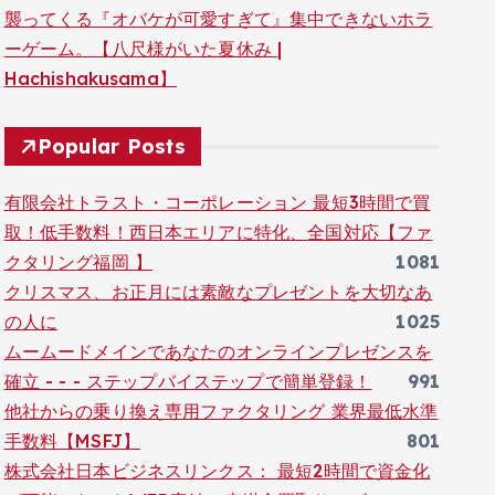
襲ってくる『オバケが可愛すぎて』集中できないホラ
ーゲーム。【八尺様がいた夏休み |
Hachishakusama】
Popular Posts
有限会社トラスト・コーポレーション 最短3時間で買
取！低手数料！西日本エリアに特化、全国対応【ファ
クタリング福岡 】
1081
クリスマス、お正月には素敵なプレゼントを大切なあ
の人に
1025
ムームードメインであなたのオンラインプレゼンスを
確立 - - - ステップバイステップで簡単登録！
991
他社からの乗り換え専用ファクタリング 業界最低水準
手数料【MSFJ】
801
株式会社日本ビジネスリンクス： 最短2時間で資金化