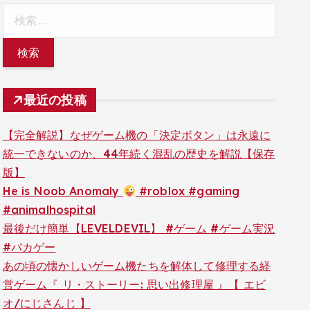
検
索:
最近の投稿
【完全解説】なぜゲーム機の「決定ボタン」は永遠に
統一できないのか、44年続く混乱の歴史を解説【保存
版】
He is Noob Anomaly
#roblox #gaming
#animalhospital
最後だけ簡単【LEVELDEVIL】 #ゲーム #ゲーム実況
#バカゲー
あの頃の懐かしいゲーム機たちを解体して修理する経
営ゲーム『 リ・ストーリー: 思い出修理屋 』【 エビ
オ/にじさんじ 】