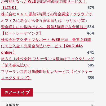
が可能となったWEB完結の売掛金買取サービス！
【LINK】
579
株式会社ｈｓ１ 最短2時間での資金調達！クラウドで
オフィスに居ながら楽々資金繰りは「うりかけ堂」
資金繰りにお悩みの方へ、最短5時間で入金可能！
534
【ビートレーディング】
464
株式会社アクティブサポート WEB完結 最速２時間
にてご入金！売掛金前払いサービス【QuQuMo
online】
441
ＭＳＦＪ株式会社 フリーランス様向けファクタリング
「請求書先払い」
385
フリーランス向け報酬即日払いサービス【ペイトナー
ファクタリング】
355
アーカイブ
ア