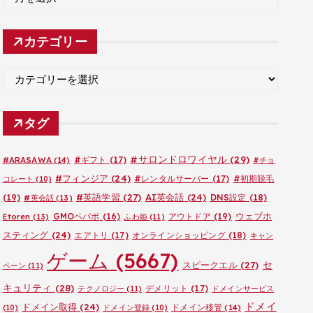
ー
カ
カテゴリー
イ
ブ
カ
テ
ゴ
タグ
リ
ー
#サロンドロワイヤル
(29)
#ARASAWA
(14)
#ギフト
(17)
#チョ
#フィンジア
(24)
#レンタルサーバー
(17)
#初期脱毛
コレート
(10)
#英語学習
(27)
AI英会話
(24)
(19)
DNS設定
(18)
#英会話
(13)
ウェブホ
GMOペパボ
(16)
アウトドア
(19)
Etoren
(13)
ふわ姫
(11)
スティング
(24)
エアトリ
(17)
オンラインショッピング
(18)
キャン
ゲーム
(5667)
セ
スピークエル
(27)
ペーン
(11)
キュリティ
(28)
デメリット
(17)
テクノロジー
(11)
ドメインサービス
ドメイ
ドメイン取得
(24)
ドメイン移管
(14)
(10)
ドメイン登録
(10)