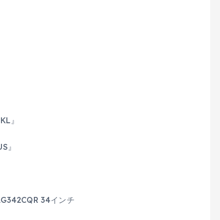
TKL』
US』
G342CQR 34インチ