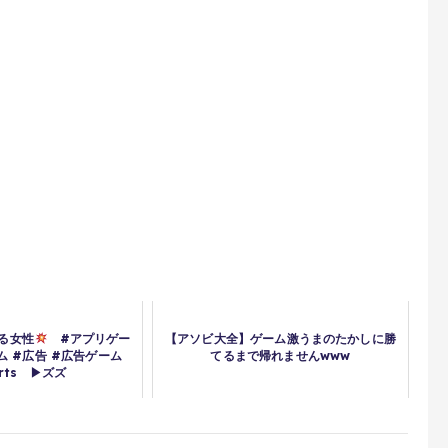
ある女性
#アプリゲー
【アソビ大全】ゲーム激うまのたかしに勝
ム #広告 #広告ゲーム
てるまで帰れませんwww
orts ▶ズズ