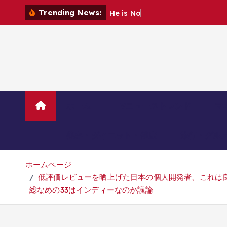
コ
Trending News:
H
e
i
s
N
o
o
b
A
n
o
m
a
ン
テ
ン
ツ
へ
移
動
ホーム
TVニューストレンド
マ
美容・ダイエット・健康
旅行・グル
ホームページ
低評価レビューを晒上げた日本の個人開発者、これは良
総なめの33はインディーなのか議論