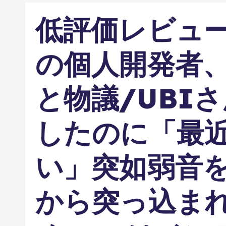
低評価レビュ
の個人開発者
と物議/UBI
したのに「最
い」突如弱音
から突っ込まれ