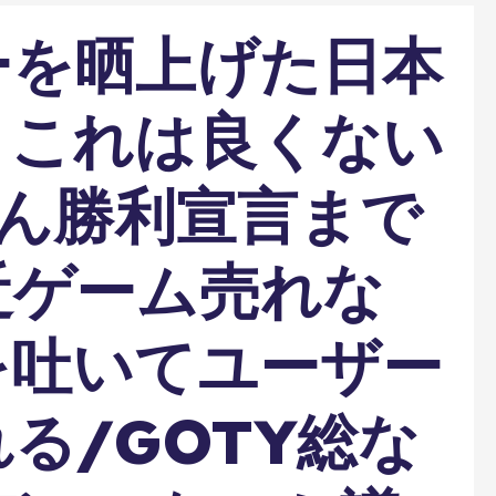
ーを晒上げた日本
、これは良くない
さん勝利宣言まで
近ゲーム売れな
を吐いてユーザー
る/GOTY総な