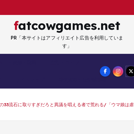
』
fatcowgames.net
PR「本サイトはアフィリエイト広告を利用していま
す」
ネー・資産・副業
生活・ライフ
メ
サイトマップ
特定商取引法記載事項
なめの33流石に取りすぎだろと異議を唱える者で荒れる/「ウマ娘