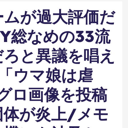
ームが過大評価だ
TY総なめの33流
だろと異議を唱え
/「ウマ娘は虐
グロ画像を投稿
団体が炎上/メモ