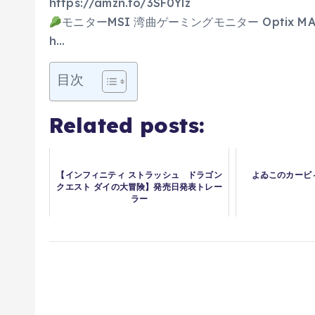
https://amzn.to/3SF0Ylz
モニターMSI 湾曲ゲーミングモニター Optix MA
h…
目次
Related posts:
【インフィニティ ストラッシュ ドラゴン
よゐこのカービ
クエスト ダイの大冒険】発売日発表トレー
ラー