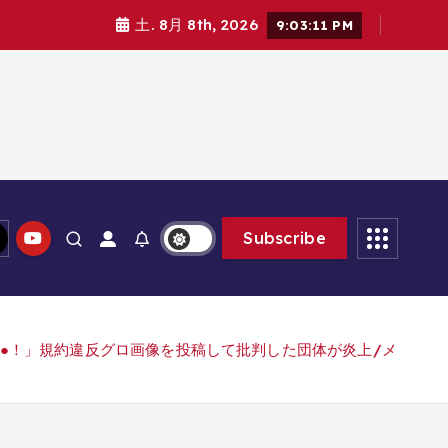
土. 8月 8th, 2026
9:03:13 PM
Subscribe
は虐●！」規約違反グロ画像を投稿して批判した団体が炎上/メ