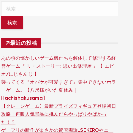
検
索:
最近の投稿
あの頃の懐かしいゲーム機たちを解体して修理する経
営ゲーム『 リ・ストーリー: 思い出修理屋 』【 エビ
オ/にじさんじ 】
襲ってくる『オバケが可愛すぎて』集中できないホラ
ーゲーム。【八尺様がいた夏休み |
Hachishakusama】
【クレーンゲーム】最新プライズフィギュア登場初日
攻略！再販人気景品に挑んだらやっぱりやばかっ
た！？
ゲーフリの新作がまさかの賛否両論..SEKIROやニー