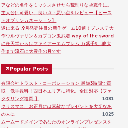
アなどの名作をミックスさせたら荒削りな挑戦作に。
主人公は可愛い。良い点・悪い点をレビュー【ビース
トオブリンカネーション】
遂に来る..9月発売注目の新作ゲーム10選！プレステ大
作ウルヴァリン＆カプコン鬼武者 way of the sword
に任天堂からはファイアーエムブレム 万紫千紅..他大
作まで流石に大豊作の月です
Popular Posts
有限会社トラスト・コーポレーション 最短3時間で買
取！低手数料！西日本エリアに特化、全国対応【ファ
クタリング福岡 】
1081
クリスマス、お正月には素敵なプレゼントを大切なあ
の人に
1025
ムームードメインであなたのオンラインプレゼンスを