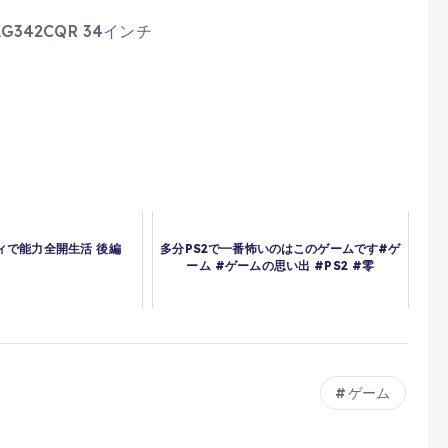
G342CQR 34インチ
ィで能力全開生活 後編
多分PS2で一番怖いのはこのゲームです#ゲ
ーム #ゲームの思い出 #PS2 #零
ゲーム