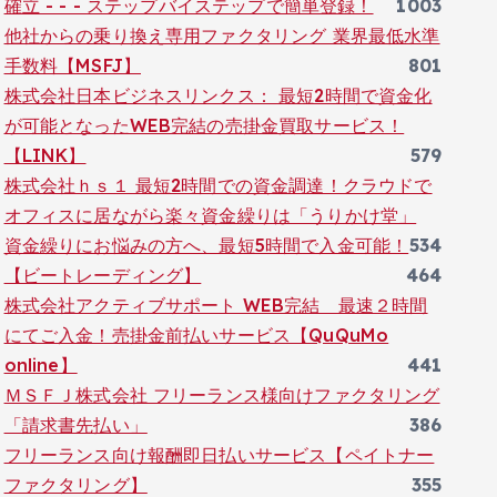
確立 - - - ステップバイステップで簡単登録！
1003
他社からの乗り換え専用ファクタリング 業界最低水準
手数料【MSFJ】
801
株式会社日本ビジネスリンクス： 最短2時間で資金化
が可能となったWEB完結の売掛金買取サービス！
【LINK】
579
株式会社ｈｓ１ 最短2時間での資金調達！クラウドで
オフィスに居ながら楽々資金繰りは「うりかけ堂」
資金繰りにお悩みの方へ、最短5時間で入金可能！
534
【ビートレーディング】
464
株式会社アクティブサポート WEB完結 最速２時間
にてご入金！売掛金前払いサービス【QuQuMo
online】
441
ＭＳＦＪ株式会社 フリーランス様向けファクタリング
「請求書先払い」
386
フリーランス向け報酬即日払いサービス【ペイトナー
ファクタリング】
355