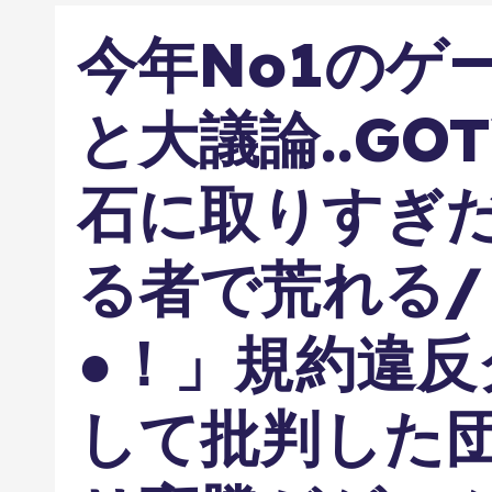
今年No1のゲ
と大議論..GO
石に取りすぎ
る者で荒れる
●！」規約違反
して批判した