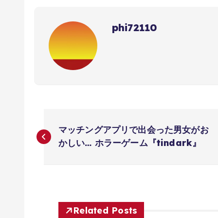
phi72110
投
マッチングアプリで出会った男女がお
稿
かしい… ホラーゲーム『tindark』
ナ
ビ
Related Posts