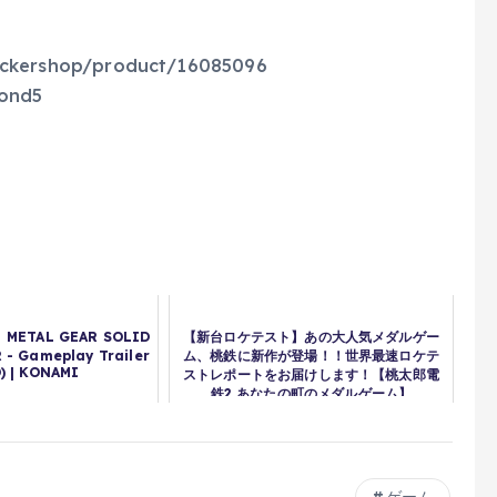
ckershop/product/16085096
ond5
】METAL GEAR SOLID
【新台ロケテスト】あの大人気メダルゲー
 - Gameplay Trailer
ム、桃鉄に新作が登場！！世界最速ロケテ
) | KONAMI
ストレポートをお届けします！【桃太郎電
鉄2 あなたの町のメダルゲーム】