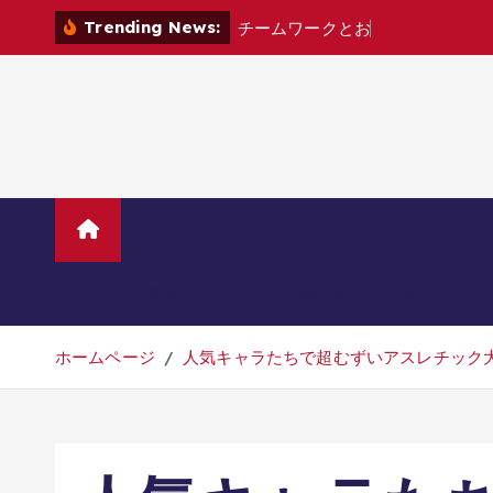
コ
Trending News:
チ
ー
ム
ワ
ー
ク
と
お
し
ゃ
べ
り
が
鍵
！
ン
テ
ン
ツ
へ
移
動
ホーム
TVニューストレンド
マ
美容・ダイエット・健康
旅行・グル
ホームページ
人気キャラたちで超むずいアスレチック大会