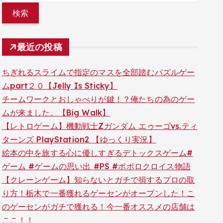
最近の投稿
ちぎれるスライムで指定のマスを全部踏むパズルゲー
ムpart２０【Jelly Is Sticky】
チームワークとおしゃべりが鍵！？俺たちの為のゲー
ムが来ました。【Big Walk】
【レトロゲーム】機動戦士Zガンダム エゥーゴvs.ティ
ターンズ PlayStation2 【ゆっくり実況】
絵本の中を旅する心に優しすぎるデトックスゲーム#
ゲーム #ゲームの思い出 #PS #ポポロクロイス物語
【クレーンゲーム】知らないとガチで損するプロの取
り方！栃木で一番獲れるゲーセンがオープンした！こ
のゲーセンがガチで獲れる！今一番オススメの店舗は
ここ！！