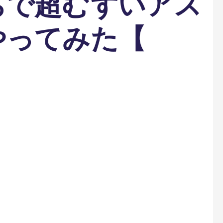
ちで超むずいアス
やってみた【