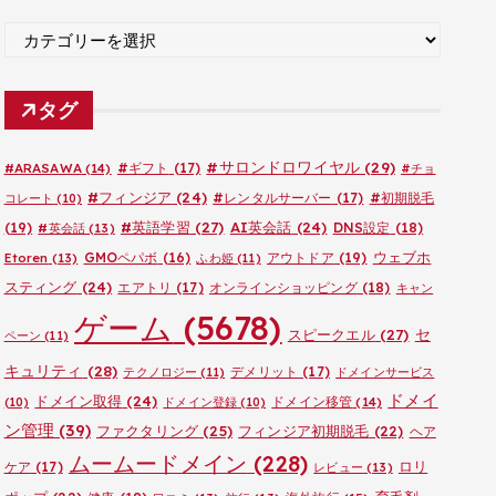
ブ
カ
テ
ゴ
タグ
リ
ー
#サロンドロワイヤル
(29)
#ARASAWA
(14)
#ギフト
(17)
#チョ
#フィンジア
(24)
#レンタルサーバー
(17)
#初期脱毛
コレート
(10)
#英語学習
(27)
AI英会話
(24)
(19)
DNS設定
(18)
#英会話
(13)
ウェブホ
GMOペパボ
(16)
アウトドア
(19)
Etoren
(13)
ふわ姫
(11)
スティング
(24)
エアトリ
(17)
オンラインショッピング
(18)
キャン
ゲーム
(5678)
セ
スピークエル
(27)
ペーン
(11)
キュリティ
(28)
デメリット
(17)
テクノロジー
(11)
ドメインサービス
ドメイ
ドメイン取得
(24)
ドメイン移管
(14)
(10)
ドメイン登録
(10)
ン管理
(39)
ファクタリング
(25)
フィンジア初期脱毛
(22)
ヘア
ムームードメイン
(228)
ロリ
ケア
(17)
レビュー
(13)