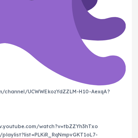
/channel/UCWWEkozYdZZLM-H10-AexqA?
utube.com/watch?v=tbZZYh3hTxo
aylist?list=PLKiR_RqNmpvGKT1oL7-