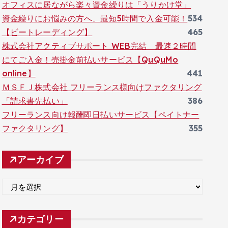
オフィスに居ながら楽々資金繰りは「うりかけ堂」
資金繰りにお悩みの方へ、最短5時間で入金可能！
534
【ビートレーディング】
465
株式会社アクティブサポート WEB完結 最速２時間
にてご入金！売掛金前払いサービス【QuQuMo
online】
441
ＭＳＦＪ株式会社 フリーランス様向けファクタリング
「請求書先払い」
386
フリーランス向け報酬即日払いサービス【ペイトナー
ファクタリング】
355
アーカイブ
ア
ー
カ
カテゴリー
イ