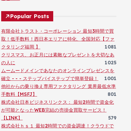
Popular Posts
有限会社トラスト・コーポレーション 最短3時間で買
取！低手数料！西日本エリアに特化、全国対応【ファ
クタリング福岡 】
1081
クリスマス、お正月には素敵なプレゼントを大切なあ
の人に
1025
ムームードメインであなたのオンラインプレゼンスを
確立 - - - ステップバイステップで簡単登録！
1001
他社からの乗り換え専用ファクタリング 業界最低水準
手数料【MSFJ】
801
株式会社日本ビジネスリンクス： 最短2時間で資金化
が可能となったWEB完結の売掛金買取サービス！
【LINK】
579
株式会社ｈｓ１ 最短2時間での資金調達！クラウドで