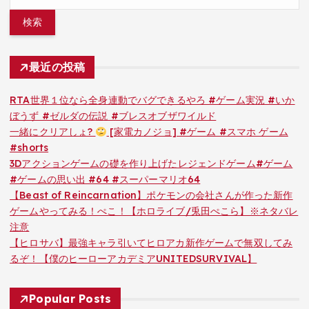
索:
最近の投稿
RTA世界１位なら全身連動でバグできるやろ #ゲーム実況 #いか
ぼうず #ゼルダの伝説 #ブレスオブザワイルド
一緒にクリアしょ?
[家電カノジョ] #ゲーム #スマホ ゲーム
#shorts
3Dアクションゲームの礎を作り上げたレジェンドゲーム#ゲーム
#ゲームの思い出 #64 #スーパーマリオ64
【Beast of Reincarnation】ポケモンの会社さんが作った新作
ゲームやってみる！ぺこ！【ホロライブ/兎田ぺこら】※ネタバレ
注意
【ヒロサバ】最強キャラ引いてヒロアカ新作ゲームで無双してみ
るぞ！【僕のヒーローアカデミアUNITEDSURVIVAL】
Popular Posts