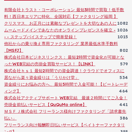
有限会社トラスト・コーポレーション 最短3時間で買取！低手数
料！西日本エリアに特化、全国対応【ファクタリング福岡 】
クリスマス、お正月には素敵なプレゼントを大切なあの人に
1082
ムームードメインであなたのオンラインプレゼンスを確立 -
1026
- - ステップバイステップで簡単登録！
1015
他社からの乗り換え専用ファクタリング 業界最低水準手数料
【MSFJ】
802
株式会社日本ビジネスリンクス： 最短2時間で資金化が可能とな
ったWEB完結の売掛金買取サービス！【LINK】
579
株式会社ｈｓ１ 最短2時間での資金調達！クラウドでオフィスに
居ながら楽々資金繰りは「うりかけ堂」
534
資金繰りにお悩みの方へ、最短5時間で入金可能！【ビートレーデ
ィング】
464
株式会社アクティブサポート WEB完結 最速２時間にてご入金！
売掛金前払いサービス【QuQuMo online】
441
ＭＳＦＪ株式会社 フリーランス様向けファクタリング「請求書先
払い」
386
フリーランス向け報酬即日払いサービス【ペイトナーファクタリ
ング】
355