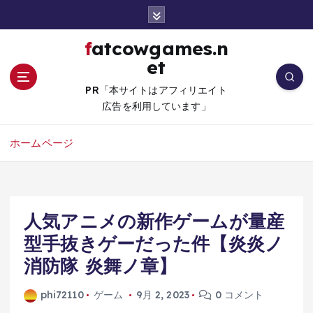
コ
ン
テ
fatcowgames.n
ン
et
ツ
へ
PR「本サイトはアフィリエイト
移
広告を利用しています」
動
ホームページ
人気アニメの新作ゲームが量産
型手抜きゲーだった件【炎炎ノ
消防隊 炎舞ノ章】
phi72110
ゲーム
9月 2, 2023
0 コメント