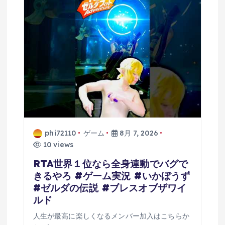
シ
ョ
ン
phi72110
ゲーム
8月 7, 2026
10 views
RTA世界１位なら全身連動でバグで
きるやろ #ゲーム実況 #いかぼうず
#ゼルダの伝説 #ブレスオブザワイ
ルド
人生が最高に楽しくなるメンバー加入はこちらか