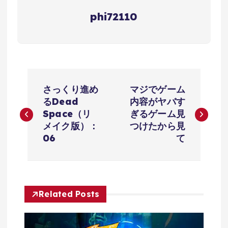
phi72110
投
さっくり進め
マジでゲーム
稿
る‎Dead
内容がヤバす
Space（リ
ぎるゲーム見
ナ
メイク版）：
つけたから見
06
て
ビ
ゲ
Related Posts
ー