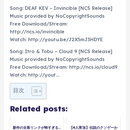
Song: DEAF KEV – Invincible [NCS Release]
Music provided by NoCopyrightSounds
Free Download/Stream:
http://ncs.io/invincible
Watch: http://youtu.be/J2X5mJ3HDYE
Song: Itro & Tobu – Cloud 9 [NCS Release]
Music provided by NoCopyrightSounds
Free Download/Stream: http://ncs.io/cloud9
Watch: http://yout…
目次
Related posts:
新作の女装リンクが怖すぎる…
【4人実況】伝説のクソゲーか