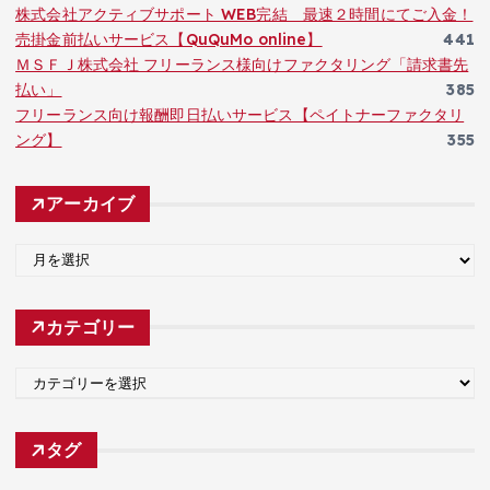
株式会社アクティブサポート WEB完結 最速２時間にてご入金！
売掛金前払いサービス【QuQuMo online】
441
ＭＳＦＪ株式会社 フリーランス様向けファクタリング「請求書先
払い」
385
フリーランス向け報酬即日払いサービス【ペイトナーファクタリ
ング】
355
アーカイブ
ア
ー
カ
カテゴリー
イ
ブ
カ
テ
ゴ
タグ
リ
ー