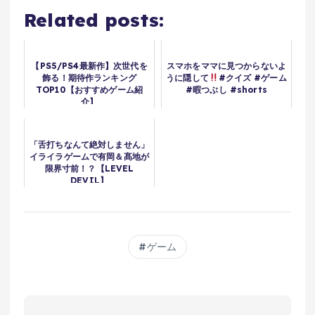
Related posts:
【PS5/PS4最新作】次世代を
スマホをママに見つからないよ
飾る！期待作ランキング
うに隠して
#クイズ #ゲーム
TOP10【おすすめゲーム紹
#暇つぶし #shorts
介】
「舌打ちなんて絶対しません」
イライラゲームで有岡＆髙地が
限界寸前！？【LEVEL
DEVIL】
ゲーム