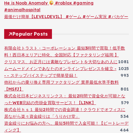
He is Noob Anomaly
#roblox #gaming
#animalhospital
最後だけ簡単【LEVELDEVIL】 #ゲーム #ゲーム実況 #バカゲー
Popular Posts
有限会社トラスト・コーポレーション 最短3時間で買取！低手数
料！西日本エリアに特化、全国対応【ファクタリング福岡 】
クリスマス、お正月には素敵なプレゼントを大切なあの人に
1081
ムームードメインであなたのオンラインプレゼンスを確立 -
1025
- - ステップバイステップで簡単登録！
993
他社からの乗り換え専用ファクタリング 業界最低水準手数料
【MSFJ】
801
株式会社日本ビジネスリンクス： 最短2時間で資金化が可能とな
ったWEB完結の売掛金買取サービス！【LINK】
579
株式会社ｈｓ１ 最短2時間での資金調達！クラウドでオフィスに
居ながら楽々資金繰りは「うりかけ堂」
534
資金繰りにお悩みの方へ、最短5時間で入金可能！【ビートレーデ
ィング】
464