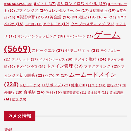
#サロンドロワイヤル
(29)
#ARASAWA
(14)
#ギフト
(17)
#チョコレー
#フィンジア
(24)
#レンタルサーバー
(17)
#初期脱毛
(19)
ト
(10)
#英会
#英語学習
(27)
AI英会話
(24)
DNS設定
(18)
GMO
話
(13)
Etoren
(13)
ウェブホスティング
(24)
ペパボ
(16)
アウトドア
(19)
エアト
ふわ姫
(11)
ゲーム
リ
(17)
オンラインショッピング
(18)
キャンペーン
(11)
(5669)
セキュリティ
(28)
スピークエル
(27)
テクノロジー
ドメイン取得
(24)
デメリット
(17)
(11)
ドメインサービス
(10)
ドメイン登
ドメイン管理
(39)
ファクタリング
(25)
フ
ドメイン移管
(14)
録
(10)
ムームードメイン
ィンジア初期脱毛
(22)
ヘアケア
(17)
(228)
ロリポップ
(22)
健康
(18)
海
レビュー
(13)
口コミ
(13)
旅行
(13)
育毛剤
(24)
外旅行
(15)
評判
(16)
資金調達
請求書買取
(11)
資金繰り
(12)
(14)
防災
(10)
メタ情報
登録