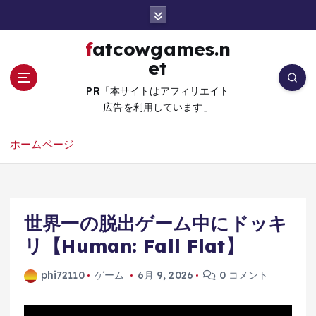
コ
ン
テ
fatcowgames.n
ン
et
ツ
へ
PR「本サイトはアフィリエイト
移
広告を利用しています」
動
ホームページ
世界一の脱出ゲーム中にドッキ
リ【Human: Fall Flat】
phi72110
ゲーム
6月 9, 2026
0 コメント