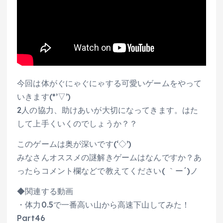
今回は体がぐにゃぐにゃする可愛いゲームをやって
いきます(*’▽’)
2人の協力、助けあいが大切になってきます。はた
して上手くいくのでしょうか？？
このゲームは奥が深いです(‘◇’)ゞ
みなさんオススメの謎解きゲームはなんですか？あ
ったらコメント欄などで教えてください( ｀ー´)ノ
◆関連する動画
・体力0.5で一番高い山から高速下山してみた！
Part46