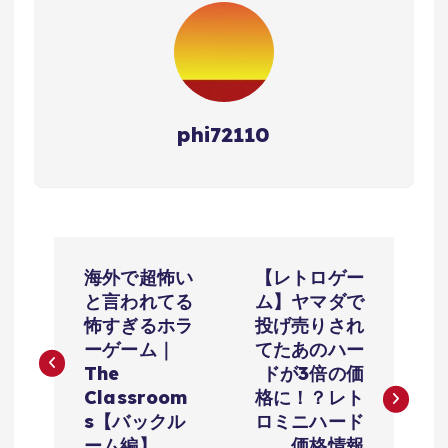
phi72110
投
海外で超怖い
【レトロゲー
稿
と言われてる
ム】ヤマダで
怖すぎるホラ
投げ売りされ
ナ
ーゲーム｜
てたあのハー
The
ドが3倍の価
ビ
Classroom
格に！？レト
s【バックル
ロミニハード
ーム編】
価格情報