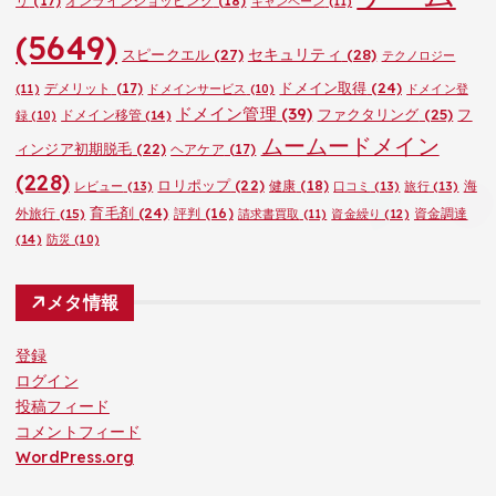
リ
(17)
オンラインショッピング
(18)
キャンペーン
(11)
(5649)
セキュリティ
(28)
スピークエル
(27)
テクノロジー
ドメイン取得
(24)
デメリット
(17)
(11)
ドメインサービス
(10)
ドメイン登
ドメイン管理
(39)
ファクタリング
(25)
フ
ドメイン移管
(14)
録
(10)
ムームードメイン
ィンジア初期脱毛
(22)
ヘアケア
(17)
(228)
ロリポップ
(22)
健康
(18)
海
レビュー
(13)
口コミ
(13)
旅行
(13)
育毛剤
(24)
外旅行
(15)
評判
(16)
資金調達
請求書買取
(11)
資金繰り
(12)
(14)
防災
(10)
メタ情報
登録
ログイン
投稿フィード
コメントフィード
WordPress.org