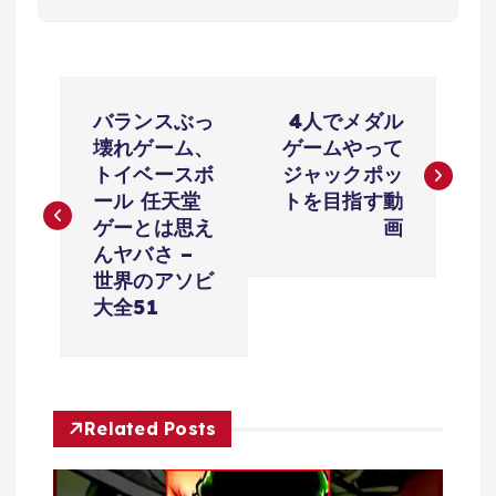
投
バランスぶっ
4人でメダル
稿
壊れゲーム、
ゲームやって
トイベースボ
ジャックポッ
ナ
ール 任天堂
トを目指す動
ゲーとは思え
画
ビ
んヤバさ –
世界のアソビ
ゲ
大全51
ー
シ
Related Posts
ョ