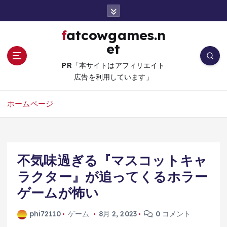
コ
ン
テ
fatcowgames.n
ン
et
ツ
へ
PR「本サイトはアフィリエイト
移
広告を利用しています」
動
ホームページ
不気味過ぎる『マスコットキャ
ラクター』が追ってくるホラー
ゲームが怖い
phi72110
ゲーム
8月 2, 2023
0 コメント