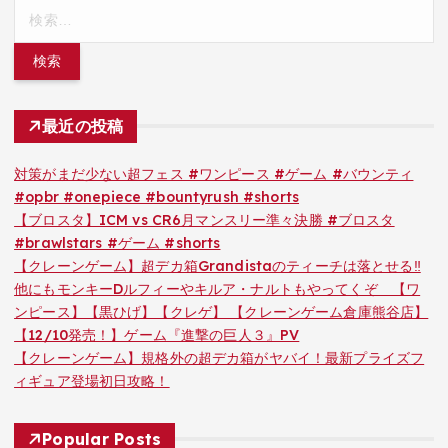
検
索:
最近の投稿
対策がまだ少ない超フェス #ワンピース #ゲーム #バウンティ
#opbr #onepiece #bountyrush #shorts
【ブロスタ】ICM vs CR6月マンスリー準々決勝 #ブロスタ
#brawlstars #ゲーム #shorts
【クレーンゲーム】超デカ箱Grandistaのティーチは落とせる‼︎
他にもモンキーDルフィーやキルア・ナルトもやってくぞ 【ワ
ンピース】【黒ひげ】【クレゲ】 【クレーンゲーム倉庫熊谷店】
【12/10発売！】ゲーム『進撃の巨人３』PV
【クレーンゲーム】規格外の超デカ箱がヤバイ！最新プライズフ
ィギュア登場初日攻略！
Popular Posts