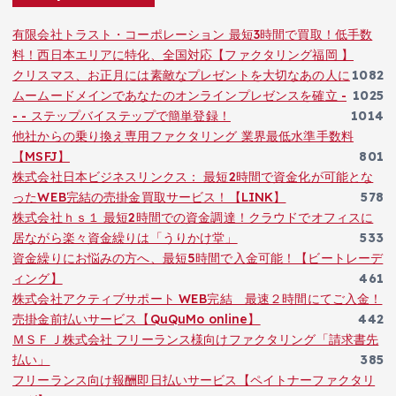
有限会社トラスト・コーポレーション 最短3時間で買取！低手数
料！西日本エリアに特化、全国対応【ファクタリング福岡 】
クリスマス、お正月には素敵なプレゼントを大切なあの人に
1082
ムームードメインであなたのオンラインプレゼンスを確立 -
1025
- - ステップバイステップで簡単登録！
1014
他社からの乗り換え専用ファクタリング 業界最低水準手数料
【MSFJ】
801
株式会社日本ビジネスリンクス： 最短2時間で資金化が可能とな
ったWEB完結の売掛金買取サービス！【LINK】
578
株式会社ｈｓ１ 最短2時間での資金調達！クラウドでオフィスに
居ながら楽々資金繰りは「うりかけ堂」
533
資金繰りにお悩みの方へ、最短5時間で入金可能！【ビートレーデ
ィング】
461
株式会社アクティブサポート WEB完結 最速２時間にてご入金！
売掛金前払いサービス【QuQuMo online】
442
ＭＳＦＪ株式会社 フリーランス様向けファクタリング「請求書先
払い」
385
フリーランス向け報酬即日払いサービス【ペイトナーファクタリ