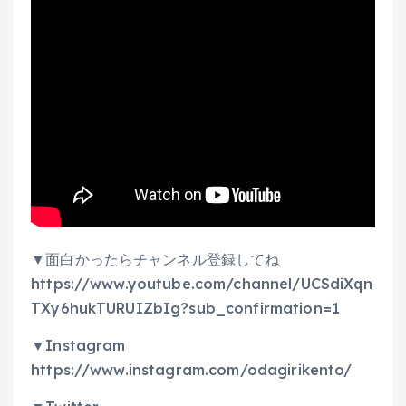
▼面白かったらチャンネル登録してね
https://www.youtube.com/channel/UCSdiXqn
TXy6hukTURUIZbIg?sub_confirmation=1
▼Instagram
https://www.instagram.com/odagirikento/