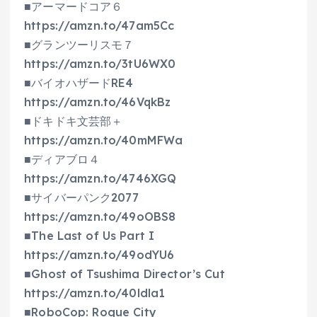
■アーマードコア６
https://amzn.to/47am5Cc
■グランツーリスモ７
https://amzn.to/3tU6WX0
■バイオハザードRE4
https://amzn.to/46VqkBz
■ドキドキ文芸部＋
https://amzn.to/40mMFWa
■ディアブロ４
https://amzn.to/4746XGQ
■サイバーパンク2077
https://amzn.to/49oOBS8
■The Last of Us Part I
https://amzn.to/49odYU6
■Ghost of Tsushima Director’s Cut
https://amzn.to/40ldla1
■RoboCop: Rogue City