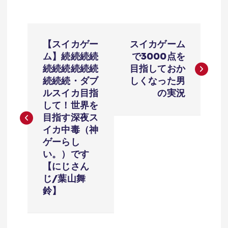
投
【スイカゲー
スイカゲーム
稿
ム】続続続続
で3000点を
続続続続続続
目指しておか
ナ
続続続・ダブ
しくなった男
ルスイカ目指
の実況
ビ
して！世界を
目指す深夜ス
ゲ
イカ中毒（神
ゲーらし
ー
い。）です
【にじさん
シ
じ/葉山舞
鈴】
ョ