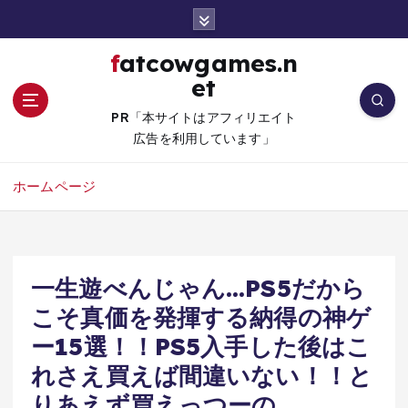
コ
ン
テ
fatcowgames.n
ン
et
ツ
へ
PR「本サイトはアフィリエイト
移
広告を利用しています」
動
ホームページ
一生遊べんじゃん…PS5だから
こそ真価を発揮する納得の神ゲ
ー15選！！PS5入手した後はこ
れさえ買えば間違いない！！と
りあえず買えっつーの。