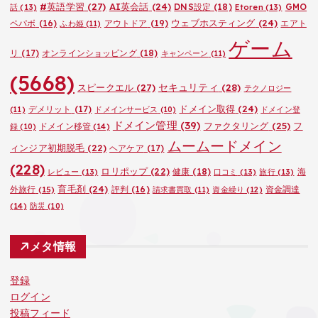
#英語学習
(27)
AI英会話
(24)
DNS設定
(18)
GMO
話
(13)
Etoren
(13)
ウェブホスティング
(24)
ペパボ
(16)
アウトドア
(19)
エアト
ふわ姫
(11)
ゲーム
リ
(17)
オンラインショッピング
(18)
キャンペーン
(11)
(5668)
セキュリティ
(28)
スピークエル
(27)
テクノロジー
ドメイン取得
(24)
デメリット
(17)
(11)
ドメインサービス
(10)
ドメイン登
ドメイン管理
(39)
ファクタリング
(25)
フ
ドメイン移管
(14)
録
(10)
ムームードメイン
ィンジア初期脱毛
(22)
ヘアケア
(17)
(228)
ロリポップ
(22)
健康
(18)
海
レビュー
(13)
口コミ
(13)
旅行
(13)
育毛剤
(24)
外旅行
(15)
評判
(16)
資金調達
請求書買取
(11)
資金繰り
(12)
(14)
防災
(10)
メタ情報
登録
ログイン
投稿フィード