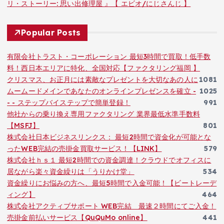
リ・ストーリー: 思い出修理屋 』【 エビオ/にじさんじ 】
Popular Posts
有限会社トラスト・コーポレーション 最短3時間で買取！低手数
料！西日本エリアに特化、全国対応【ファクタリング福岡 】
クリスマス、お正月には素敵なプレゼントを大切なあの人に
1081
ムームードメインであなたのオンラインプレゼンスを確立 -
1025
- - ステップバイステップで簡単登録！
991
他社からの乗り換え専用ファクタリング 業界最低水準手数料
【MSFJ】
801
株式会社日本ビジネスリンクス： 最短2時間で資金化が可能とな
ったWEB完結の売掛金買取サービス！【LINK】
579
株式会社ｈｓ１ 最短2時間での資金調達！クラウドでオフィスに
居ながら楽々資金繰りは「うりかけ堂」
534
資金繰りにお悩みの方へ、最短5時間で入金可能！【ビートレーデ
ィング】
464
株式会社アクティブサポート WEB完結 最速２時間にてご入金！
売掛金前払いサービス【QuQuMo online】
441