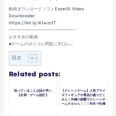
動画ダウンロードソフトEaseUS Video
Downloader
https://bit.ly/41wzctT
━━━━━━━━━━━━━━━━
おすすめの動画
■ゲームのポリコレ問題に辛口レ…
目次
Related posts:
知っていることは話が早い
【クレーンゲーム】人気プライ
【企画・ゲーム設計】
ズフィギュアや景品が盛りだく
さん！沖縄の那覇でクレーンゲ
ームするならここ！初見で乱獲
できるのか！？マンガ倉庫那覇
店！