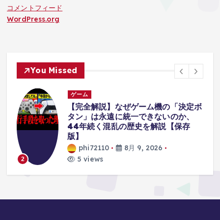
コメントフィード
WordPress.org
You Missed
ゲーム
ボ
He is Noob Anomaly
#roblox
#gaming #animalhospital
phi72110
8月 9, 2026
10 views
3