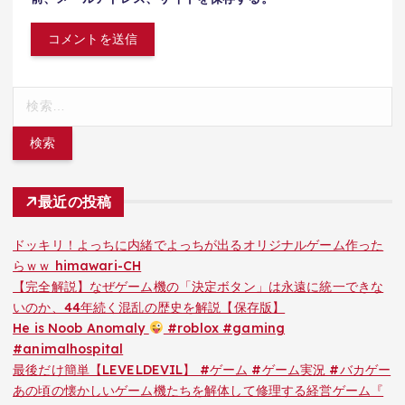
検
索:
最近の投稿
ドッキリ！よっちに内緒でよっちが出るオリジナルゲーム作った
らｗｗ himawari-CH
【完全解説】なぜゲーム機の「決定ボタン」は永遠に統一できな
いのか、44年続く混乱の歴史を解説【保存版】
He is Noob Anomaly
#roblox #gaming
#animalhospital
最後だけ簡単【LEVELDEVIL】 #ゲーム #ゲーム実況 #バカゲー
あの頃の懐かしいゲーム機たちを解体して修理する経営ゲーム『