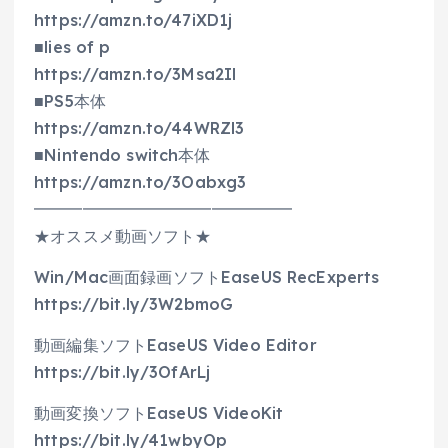
https://amzn.to/47iXD1j
■lies of p
https://amzn.to/3Msa2Il
■PS5本体
https://amzn.to/44WRZl3
■Nintendo switch本体
https://amzn.to/3Oabxg3
━━━━━━━━━━━━━━━━
★オススメ動画ソフト★
Win/Mac画面録画ソフトEaseUS RecExperts
https://bit.ly/3W2bmoG
動画編集ソフトEaseUS Video Editor
https://bit.ly/3OfArLj
動画変換ソフトEaseUS VideoKit
https://bit.ly/41wbyOp